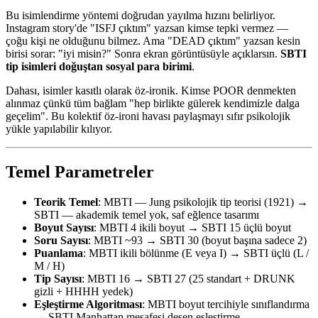
Bu isimlendirme yöntemi doğrudan yayılma hızını belirliyor.
Instagram story'de "ISFJ çıktım" yazsan kimse tepki vermez —
çoğu kişi ne olduğunu bilmez. Ama "DEAD çıktım" yazsan kesin
birisi sorar: "iyi misin?" Sonra ekran görüntüsüyle açıklarsın.
SBTI
tip isimleri doğuştan sosyal para birimi
.
Dahası, isimler kasıtlı olarak öz-ironik. Kimse POOR denmekten
alınmaz çünkü tüm bağlam "hep birlikte gülerek kendimizle dalga
geçelim". Bu kolektif öz-ironi havası paylaşmayı sıfır psikolojik
yükle yapılabilir kılıyor.
Temel Parametreler
Teorik Temel
: MBTI — Jung psikolojik tip teorisi (1921) →
SBTI — akademik temel yok, saf eğlence tasarımı
Boyut Sayısı
: MBTI 4 ikili boyut → SBTI 15 üçlü boyut
Soru Sayısı
: MBTI ~93 → SBTI 30 (boyut başına sadece 2)
Puanlama
: MBTI ikili bölünme (E veya I) → SBTI üçlü (L /
M / H)
Tip Sayısı
: MBTI 16 → SBTI 27 (25 standart + DRUNK
gizli + HHHH yedek)
Eşleştirme Algoritması
: MBTI boyut tercihiyle sınıflandırma
→ SBTI Manhattan mesafesi desen eşleştirme