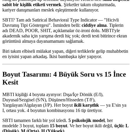
sabit bir kişilik etiketi vermek
. Şirketler takım oluşturmada,
kariyer danışmanları meslek eşleştirmede kullanıyor.
SBTI? Tam adı Satirical Behavioral Type Indicator — "Hicivli
Davranış Tipi Göstergesi". İsminden belli:
ciddiye alma
. Tiplerin
adı DEAD, POOR, SHIT, açıklamalar öz-ironi dolu. MBTI'yle
akademik saha için yarışma derdi hiç yok; derdi testi bitirince ekran
görüntüsü almaya dayanamamanı sağlamak.
Biri takım elbiseli mülakat yapan, diğeri terliklerle gelip muhabbetin
en iyisini yapan arkadaş. İkisi bambaşka işler yapıyor.
Boyut Tasarımı: 4 Büyük Soru vs 15 İnce
Kesit
MBTI kişiliği 4 boyuta ayırıyor: Dışa/İçe Dönük (E/I),
Duyusal/Sezgisel (S/N), Düşünen/Hisseden (T/F),
Yargılayan/Algılayan (J/P). Her boyut
ikili karşıtlık
— ya E'sin ya
I, ortası yok. 4 boyutun kombinasyonu 16 tip üretiyor.
SBTI tamamen farklı bir yol izledi.
5 psikolojik model
, her
modelde 3 boyut, toplam
15 boyut
. Ve her boyut ikili değil,
üçlü: L
(Düşük), M (Orta), H (Yüksek)
.