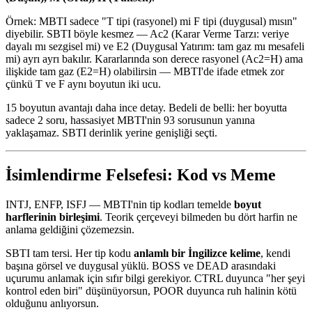
Örnek: MBTI sadece "T tipi (rasyonel) mi F tipi (duygusal) mısın"
diyebilir. SBTI böyle kesmez — Ac2 (Karar Verme Tarzı: veriye
dayalı mı sezgisel mi) ve E2 (Duygusal Yatırım: tam gaz mı mesafeli
mi) ayrı ayrı bakılır. Kararlarında son derece rasyonel (Ac2=H) ama
ilişkide tam gaz (E2=H) olabilirsin — MBTI'de ifade etmek zor
çünkü T ve F aynı boyutun iki ucu.
15 boyutun avantajı daha ince detay. Bedeli de belli: her boyutta
sadece 2 soru, hassasiyet MBTI'nin 93 sorusunun yanına
yaklaşamaz. SBTI derinlik yerine genişliği seçti.
İsimlendirme Felsefesi: Kod vs Meme
INTJ, ENFP, ISFJ — MBTI'nin tip kodları temelde
boyut
harflerinin birleşimi
. Teorik çerçeveyi bilmeden bu dört harfin ne
anlama geldiğini çözemezsin.
SBTI tam tersi. Her tip kodu
anlamlı bir İngilizce kelime
, kendi
başına görsel ve duygusal yüklü. BOSS ve DEAD arasındaki
uçurumu anlamak için sıfır bilgi gerekiyor. CTRL duyunca "her şeyi
kontrol eden biri" düşünüyorsun, POOR duyunca ruh halinin kötü
olduğunu anlıyorsun.