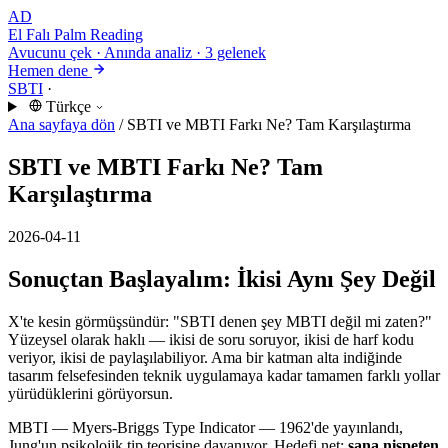
AD
El Falı
Palm Reading
Avucunu çek · Anında analiz · 3 gelenek
Hemen dene
SBTI
·
Türkçe
Ana sayfaya dön
/
SBTI ve MBTI Farkı Ne? Tam Karşılaştırma
SBTI ve MBTI Farkı Ne? Tam
Karşılaştırma
2026-04-11
Sonuçtan Başlayalım: İkisi Aynı Şey Değil
X'te kesin görmüşsündür: "SBTI denen şey MBTI değil mi zaten?"
Yüzeysel olarak haklı — ikisi de soru soruyor, ikisi de harf kodu
veriyor, ikisi de paylaşılabiliyor. Ama bir katman alta indiğinde
tasarım felsefesinden teknik uygulamaya kadar tamamen farklı yollar
yürüdüklerini görüyorsun.
MBTI — Myers-Briggs Type Indicator — 1962'de yayınlandı,
Jung'un psikolojik tip teorisine dayanıyor. Hedefi net:
sana nispeten