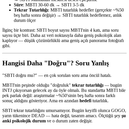
Süre
: MBTI 30-60 dk → SBTI 3-5 dk
Tekrar Tutarlılığı
: MBTI tutarlılık hedefler (gerçekte ~%50
beş hafta sonra değişir) → SBTI tutarlılık hedeflemez, anlık
durum ölçer
İlginç bir kontrast: SBTI boyut sayısı MBTI'nin 4 katı, ama soru
sayısı üçte biri. Daha az veri noktasıyla daha geniş psikolojik alan
kaplıyor — düşük çözünürlüklü ama geniş açılı panorama fotoğrafı
gibi.
Hangisi Daha "Doğru"? Soru Yanlış
"SBTI doğru mu?" — en çok sorulan soru ama öncül hatalı.
MBTI'nin peşinde olduğu "doğruluk"
tekrar tutarlılığı
— bugün
INTJ çıkıyorsan gelecek ay da öyle olmalı. Bu standartta MBTI bile
pek parlak değil: araştırmalar ~%50'sinin beş hafta sonra farklı
sonuç aldığını gösteriyor. Ama en azından
hedefi
tutarlılık.
SBTI tekrar tutarlılığını umursamıyor. Bugün keyifli olunca GOGO,
yarın tükenince DEAD — hata değil, tasarım amacı. Ölçtüğü şey
şu
anki psikolojik durum
ve o durum zaten değişir.