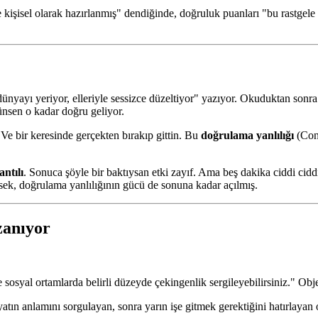
re kişisel olarak hazırlanmış" dendiğinde, doğruluk puanları "bu rastge
yayı yeriyor, elleriyle sessizce düzeltiyor" yazıyor. Okuduktan sonra 
ünsen o kadar doğru geliyor.
Ve bir keresinde gerçekten bırakıp gittin. Bu
doğrulama yanlılığı
(Conf
ntılı
. Sonuca şöyle bir baktıysan etki zayıf. Ama beş dakika ciddi ciddi
sek, doğrulama yanlılığının gücü de sonuna kadar açılmış.
zanıyor
e sosyal ortamlarda belirli düzeyde çekingenlik sergileyebilirsiniz." Objek
tın anlamını sorgulayan, sonra yarın işe gitmek gerektiğini hatırlayan o