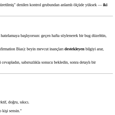
le üretilmiş" denilen kontrol grubundan anlamlı ölçüde yüksek —
iki
hatırlamaya başlıyorsun: geçen hafta söylenerek bir bug düzelttin,
irmation Bias): beyin mevcut inançları
destekleyen
bilgiyi arar,
 cevapladın, sabırsızlıkla sonucu bekledin, sonra detaylı bir
tif, doğru, sıkıcı.
 kişi sensin."