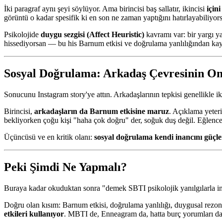
İki paragraf aynı şeyi söylüyor. Ama birincisi baş sallatır, ikincisi
içini
görüntü o kadar spesifik ki en son ne zaman yaptığını hatırlayabiliyor
Psikolojide
duygu sezgisi (Affect Heuristic)
kavramı var: bir yargı y
hissediyorsan — bu his Barnum etkisi ve doğrulama yanlılığından kay
Sosyal Doğrulama: Arkadaş Çevresinin Ona
Sonucunu Instagram story'ye attın. Arkadaşlarının tepkisi genellikle
Birincisi,
arkadaşların da Barnum etkisine maruz
. Açıklama yeter
bekliyorken çoğu kişi "haha çok doğru" der, soğuk duş değil. Eğlenc
Üçüncüsü ve en kritik olanı:
sosyal doğrulama kendi inancını güçle
Peki Şimdi Ne Yapmalı?
Buraya kadar okuduktan sonra "demek SBTI psikolojik yanılgılarla ins
Doğru olan kısım: Barnum etkisi, doğrulama yanlılığı, duygusal rez
etkileri kullanıyor
. MBTI de, Enneagram da, hatta burç yorumları da