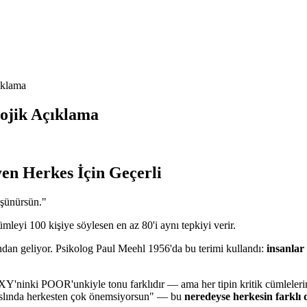
ıklama
lojik Açıklama
en Herkes İçin Geçerli
üşünürsün."
yi 100 kişiye söylesen en az 80'i aynı tepkiyi verir.
dan geliyor. Psikolog Paul Meehl 1956'da bu terimi kullandı:
insanlar
'ninki POOR'unkiyle tonu farklıdır — ama her tipin kritik cümleleri
slında herkesten çok önemsiyorsun" — bu
neredeyse herkesin farklı d