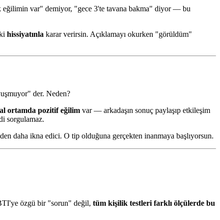
 eğilimin var" demiyor, "gece 3'te tavana bakma" diyor — bu
nki
hissiyatınla
karar verirsin. Açıklamayı okurken "görüldüm"
 uyuşmuyor" der. Neden?
al ortamda pozitif eğilim
var — arkadaşın sonuç paylaşıp etkileşim
di sorgulamaz.
en daha ikna edici. O tip olduğuna gerçekten inanmaya başlıyorsun.
TI'ye özgü bir "sorun" değil,
tüm kişilik testleri farklı ölçülerde bu