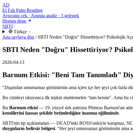
AD
El Falı
Palm Reading
Avucunu çek · Anında analiz · 3 gelenek
Hemen dene
SBTI
·
Türkçe
Ana sayfaya dön
/
SBTI Neden "Doğru" Hissettiriyor? Psikolojik Aç
SBTI Neden "Doğru" Hissettiriyor? Psiko
2026-04-13
Barnum Etkisi: "Beni Tam Tanımladı" Diy
"Dışarıdan umursamaz görünürsün ama içten içe her şeyi çok fazla d
Bu cümleyi okuyunca ilk tepkin muhtemelen "tam benim". Ama bu cümle
Bu
Barnum etkisi
— 19. yüzyıl sirk patronu Phineas Barnum'un adın
kendilerini hassas şekilde betimlediğine inanma eğiliminde
.
SBTI'nin tip açıklamaları — DEAD'inki BOSS'unkiyle karışmaz, SEXY
duyguların belirsiz bölgesi
. "Her şeyi umursamaz görünürsün ama a