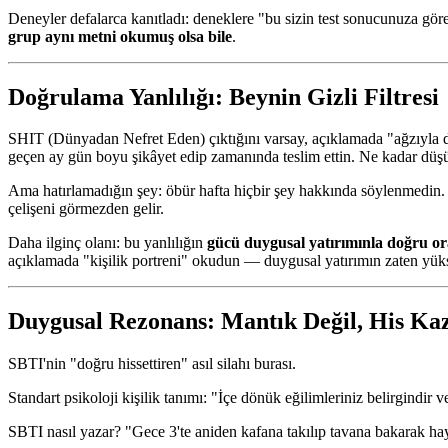
Deneyler defalarca kanıtladı: deneklere "bu sizin test sonucunuza gö
grup aynı metni okumuş olsa bile
.
Doğrulama Yanlılığı: Beynin Gizli Filtresi
SHIT (Dünyadan Nefret Eden) çıktığını varsay, açıklamada "ağzıyla dün
geçen ay gün boyu şikâyet edip zamanında teslim ettin. Ne kadar düş
Ama hatırlamadığın şey: öbür hafta hiçbir şey hakkında söylenmedin. 
çelişeni görmezden gelir.
Daha ilginç olanı: bu yanlılığın
gücü duygusal yatırımınla doğru ora
açıklamada "kişilik portreni" okudun — duygusal yatırımın zaten yük
Duygusal Rezonans: Mantık Değil, His Ka
SBTI'nin "doğru hissettiren" asıl silahı burası.
Standart psikoloji kişilik tanımı: "İçe dönük eğilimleriniz belirgindir v
SBTI nasıl yazar? "Gece 3'te aniden kafana takılıp tavana bakarak haya