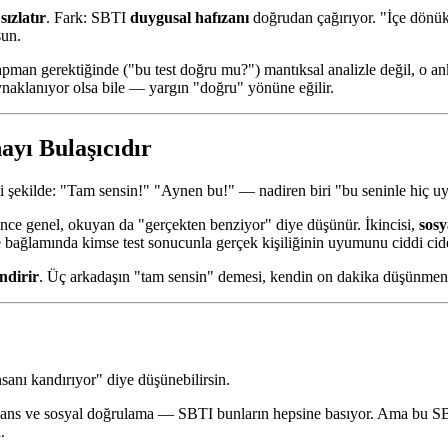
 sızlatır
. Fark: SBTI
duygusal hafızanı
doğrudan çağırıyor. "İçe dönük
sun.
apman gerektiğinde ("bu test doğru mu?") mantıksal analizle değil, o a
naklanıyor olsa bile — yargın "doğru" yönüne eğilir.
yı Bulaşıcıdır
 iki şekilde: "Tam sensin!" "Aynen bu!" — nadiren biri "bu seninle hiç
ince genel, okuyan da "gerçekten benziyor" diye düşünür. İkincisi,
sosy
e bağlamında kimse test sonucunla gerçek kişiliğinin uyumunu ciddi cid
ndirir
. Üç arkadaşın "tam sensin" demesi, kendin on dakika düşünmend
anı kandırıyor" diye düşünebilirsin.
onans ve sosyal doğrulama — SBTI bunların hepsine basıyor. Ama bu SB
.