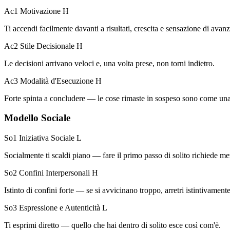
Ac1 Motivazione
H
Ti accendi facilmente davanti a risultati, crescita e sensazione di avanz
Ac2 Stile Decisionale
H
Le decisioni arrivano veloci e, una volta prese, non torni indietro.
Ac3 Modalità d'Esecuzione
H
Forte spinta a concludere — le cose rimaste in sospeso sono come una
Modello Sociale
So1 Iniziativa Sociale
L
Socialmente ti scaldi piano — fare il primo passo di solito richiede m
So2 Confini Interpersonali
H
Istinto di confini forte — se si avvicinano troppo, arretri istintivamen
So3 Espressione e Autenticità
L
Ti esprimi diretto — quello che hai dentro di solito esce così com'è.