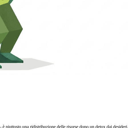
 piuttosto una ridistribuzione delle risorse dopo un detox dai desideri. 