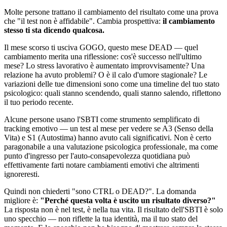
Molte persone trattano il cambiamento del risultato come una prova
che "il test non è affidabile". Cambia prospettiva:
il cambiamento
stesso ti sta dicendo qualcosa.
Il mese scorso ti usciva GOGO, questo mese DEAD — quel
cambiamento merita una riflessione: cos'è successo nell'ultimo
mese? Lo stress lavorativo è aumentato improvvisamente? Una
relazione ha avuto problemi? O è il calo d'umore stagionale? Le
variazioni delle tue dimensioni sono come una timeline del tuo stato
psicologico: quali stanno scendendo, quali stanno salendo, riflettono
il tuo periodo recente.
Alcune persone usano l'SBTI come strumento semplificato di
tracking emotivo — un test al mese per vedere se A3 (Senso della
Vita) e S1 (Autostima) hanno avuto cali significativi. Non è certo
paragonabile a una valutazione psicologica professionale, ma come
punto d'ingresso per l'auto-consapevolezza quotidiana può
effettivamente farti notare cambiamenti emotivi che altrimenti
ignoreresti.
Quindi non chiederti "sono CTRL o DEAD?". La domanda
migliore è:
"Perché questa volta è uscito un risultato diverso?"
La risposta non è nel test, è nella tua vita. Il risultato dell'SBTI è solo
uno specchio — non riflette la tua identità, ma il tuo stato del