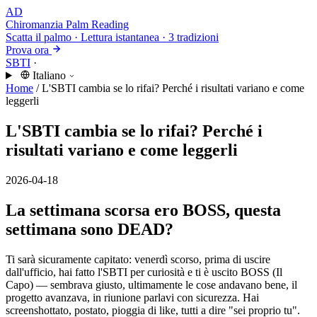
AD
Chiromanzia
Palm Reading
Scatta il palmo · Lettura istantanea · 3 tradizioni
Prova ora
SBTI
·
Italiano
Home
/
L'SBTI cambia se lo rifai? Perché i risultati variano e come
leggerli
L'SBTI cambia se lo rifai? Perché i
risultati variano e come leggerli
2026-04-18
La settimana scorsa ero BOSS, questa
settimana sono DEAD?
Ti sarà sicuramente capitato: venerdì scorso, prima di uscire
dall'ufficio, hai fatto l'SBTI per curiosità e ti è uscito BOSS (Il
Capo) — sembrava giusto, ultimamente le cose andavano bene, il
progetto avanzava, in riunione parlavi con sicurezza. Hai
screenshottato, postato, pioggia di like, tutti a dire "sei proprio tu".