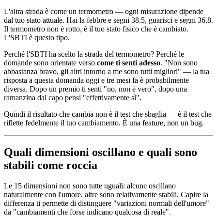
L'altra strada è come un termometro — ogni misurazione dipende
dal tuo stato attuale. Hai la febbre e segni 38.5, guarisci e segni 36.8.
Il termometro non è rotto, è il tuo stato fisico che è cambiato.
L'SBTI è questo tipo.
Perché l'SBTI ha scelto la strada del termometro? Perché le
domande sono orientate verso
come ti senti adesso
. "Non sono
abbastanza bravo, gli altri intorno a me sono tutti migliori" — la tua
risposta a questa domanda oggi e tre mesi fa è probabilmente
diversa. Dopo un premio ti senti "no, non è vero", dopo una
ramanzina dal capo pensi "effettivamente sì".
Quindi il risultato che cambia non è il test che sbaglia — è il test che
riflette fedelmente il tuo cambiamento. È una feature, non un bug.
Quali dimensioni oscillano e quali sono
stabili come roccia
Le 15 dimensioni non sono tutte uguali: alcune oscillano
naturalmente con l'umore, altre sono relativamente stabili. Capire la
differenza ti permette di distinguere "variazioni normali dell'umore"
da "cambiamenti che forse indicano qualcosa di reale".