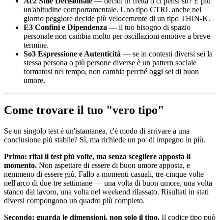
Ac2 Stile Decisionale
— decidi in fretta o ci pensi su? È più
un'abitudine comportamentale. Uno tipo CTRL anche nel
giorno peggiore decide più velocemente di un tipo THIN-K.
E3 Confini e Dipendenza
— il tuo bisogno di spazio
personale non cambia molto per oscillazioni emotive a breve
termine.
So3 Espressione e Autenticità
— se in contesti diversi sei la
stessa persona o più persone diverse è un pattern sociale
formatosi nel tempo, non cambia perché oggi sei di buon
umore.
Come trovare il tuo "vero tipo"
Se un singolo test è un'istantanea, c'è modo di arrivare a una
conclusione più stabile? Sì, ma richiede un po' di impegno in più.
Primo: rifai il test più volte, ma senza scegliere apposta il
momento.
Non aspettare di essere di buon umore apposta, e
nemmeno di essere giù. Fallo a momenti casuali, tre-cinque volte
nell'arco di due-tre settimane — una volta di buon umore, una volta
stanco dal lavoro, una volta nel weekend rilassato. Risultati in stati
diversi compongono un quadro più completo.
Secondo: guarda le dimensioni, non solo il tipo.
Il codice tipo può