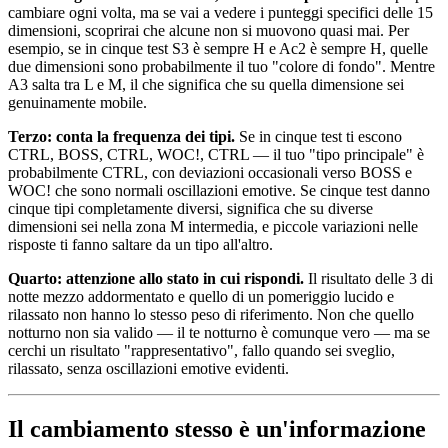
cambiare ogni volta, ma se vai a vedere i punteggi specifici delle 15
dimensioni, scoprirai che alcune non si muovono quasi mai. Per
esempio, se in cinque test S3 è sempre H e Ac2 è sempre H, quelle
due dimensioni sono probabilmente il tuo "colore di fondo". Mentre
A3 salta tra L e M, il che significa che su quella dimensione sei
genuinamente mobile.
Terzo: conta la frequenza dei tipi.
Se in cinque test ti escono
CTRL, BOSS, CTRL, WOC!, CTRL — il tuo "tipo principale" è
probabilmente CTRL, con deviazioni occasionali verso BOSS e
WOC! che sono normali oscillazioni emotive. Se cinque test danno
cinque tipi completamente diversi, significa che su diverse
dimensioni sei nella zona M intermedia, e piccole variazioni nelle
risposte ti fanno saltare da un tipo all'altro.
Quarto: attenzione allo stato in cui rispondi.
Il risultato delle 3 di
notte mezzo addormentato e quello di un pomeriggio lucido e
rilassato non hanno lo stesso peso di riferimento. Non che quello
notturno non sia valido — il te notturno è comunque vero — ma se
cerchi un risultato "rappresentativo", fallo quando sei sveglio,
rilassato, senza oscillazioni emotive evidenti.
Il cambiamento stesso è un'informazione