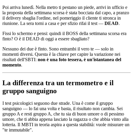
Poi arriva lunedì. Nella metro ti pestano un piede, arrivi in ufficio e
la proposta della settimana scorsa è stata bocciata dal capo, a pranzo
il delivery sbaglia l'ordine, nel pomeriggio il cliente ti stronca in
riunione. La sera torni a casa e per sfizio rifai il test —
DEAD
.
Fissi lo schermo e pensi: quindi il BOSS della settimana scorsa era
finto? O è il DEAD di oggi a essere sbagliato?
Nessuno dei due è finto. Sono entrambi il vero te — solo in
momenti diversi. Questa è la chiave per capire la variazione nei
risultati dell'SBTI:
non è una foto tessera, è un'istantanea del
momento
.
La differenza tra un termometro e il
gruppo sanguigno
I test psicologici seguono due strade. Una è come il gruppo
sanguigno — lo fai una volta e basta, il risultato non cambia. Sei
gruppo A e resti gruppo A, che tu sia di buon umore o di pessimo
umore, che ti abbia appena lasciato la ragazza o che abbia vinto alla
lotteria. Il MBTI in teoria aspira a questa stabilità: vuole misurare un
"te immutabile".