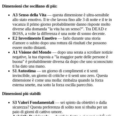
Dimensioni che oscillano di più:
A3 Senso della Vita
— questa dimensione è ultra-sensibile
allo stato emotivo. Il te che lavora fino alle 3 di notte e il te in
vacanza il primo giorno probabilmente danno risposte molto
diverse alla domanda "la vita ha un senso?". Tra DEAD e
BOSS, a volte la differenza è una notte di sonno decente.
E2 Investimento Emotivo
— farlo durante una storia
d'amore o subito dopo una rottura dà risultati che possono
essere molto distanti.
A1 Visione del Mondo
— dopo una serata a scrollare notizie
negative, la tua risposta a "la maggior parte delle persone è
buona" è probabilmente diversa da dopo che uno sconosciuto
ti ha dato una mano.
S1 Autostima
— un giorno di complimenti e ti senti
invincibile, un giorno di critiche e ti senti uno zero. Questa
dimensione è come una molla: rimbalza quando la forza
esterna smette, ma sotto la forza oscilla parecchio.
Dimensioni più stabili:
S3 Valori Fondamentali
— sei spinto da obiettivi o dalla
sicurezza? Questa preferenza di solito non si ribalta per un
paio di giorni di cattivo umore.