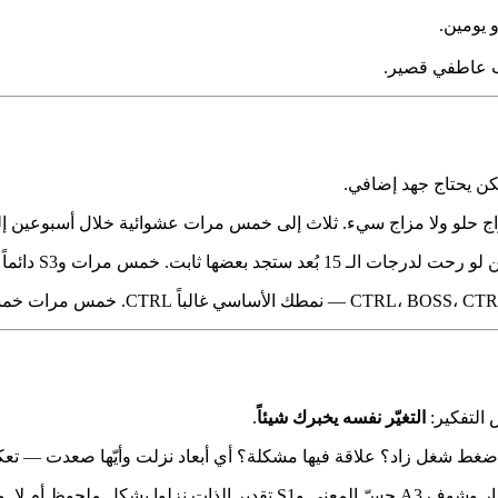
 يومين.
ب عاطفي قصير.
لكن يحتاج جهد إضافي.
اج حلو ولا مزاج سيء. ثلاث إلى خمس مرات عشوائية خلال أسبوعين إلى
رات وS3 دائماً H وAc2 دائماً H — غالباً هذين "قاعدتك".
س التفكير:
التغيّر نفسه يخبرك شيئاً
.