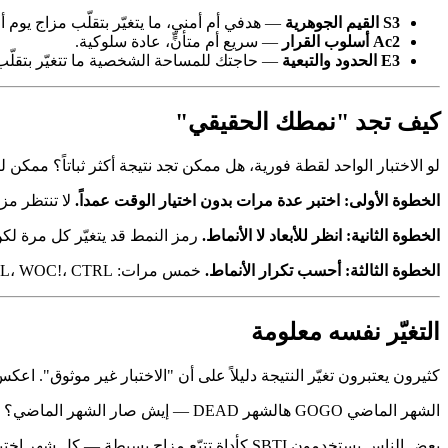
S3 القيم الجوهرية
— هدفي أم أمني، ما يتغيّر بتقلّب مزاج يوم أو
Ac2 أسلوب القرار
— سريع أم متأنٍّ، عادة سلوكية.
E3 الحدود والتبعية
— حاجتك للمساحة الشخصية ما تتغيّر بتقلّ
كيف تجد "نمطك الحقيقي"
لو الاختبار الواحد لقطة فورية، هل ممكن تجد نتيجة أكثر ثباتاً؟ ممكن 
الخطوة الأولى: اختبر عدة مرات بدون اختيار الوقت عمداً.
لا تنتظر مز
الخطوة الثانية: انظر للأبعاد لا الأنماط.
رمز النمط قد يتغيّر كل مرة لكن لو رحت لدرجات الـ 15 بُعد ستجد بعضها ثابت. خمس م
الخطوة الثالثة: أحسب تكرار الأنماط.
خمس مرات: CTRL، BOSS، CTRL، WOC!، CTRL — نمطك الأساسي غالباً CTRL. خمس مرات خمسة أنماط مختلفة يعني عدة أبعاد في منطقة M الوسطى.
التغيّر نفسه معلومة
كثيرون يعتبرون تغيّر النتيجة دليلاً على أن "الاختبار غير موثوق". اعك
الشهر الماضي GOGO هالشهر DEAD — إيش صار الشهر الماضي؟ ضغط شغل زاد؟ علاقة فيها مشكلة؟ أي أبعاد نزلت وأيّها صعدت — تعكس حالتك المعيشية الأخيرة.
بعض الناس يستخدمون SBTI كأداة تتبّع مزاج بسيطة — كل شهر اختبار وشوف A3 حسّ المعنى وS1 تقدير الذات نزلوا بشكل ملحوظ أم لا. ما يقارن بتقييم مهني لكن كمدخل يومي لوعي ذاتي يفي بالغرض.