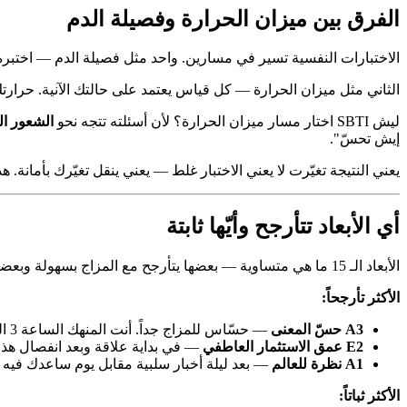
الفرق بين ميزان الحرارة وفصيلة الدم
الاختبارات النفسية تسير في مسارين. واحد مثل فصيلة الدم — اختبره مرة وما يتغيّر. فصيلتك A تبقى A سواء ف
الثاني مثل ميزان الحرارة — كل قياس يعتمد على حالتك الآنية. حرارتك 38.5 وقت الحمّى، 36.8 بعد ما تنزل — الميزان ما خرب بل جسمك تغيّر. SBTI هو 
ليش SBTI اختار مسار ميزان الحرارة؟ لأن أسئلته تتجه نحو
الشعور ال
إيش تحسّ".
يعني النتيجة تغيّرت لا يعني الاختبار غلط — يعني ينقل تغيّرك بأمانة. ه
أي الأبعاد تتأرجح وأيّها ثابتة
الأبعاد الـ 15 ما هي متساوية — بعضها يتأرجح مع المزاج بسهولة وبعضها مستقر نسبياً.
الأكثر تأرجحاً:
A3 حسّ المعنى
— حسّاس للمزاج جداً. أنت المنهك الساعة 3 الفجر وأنت المرتاح أول يوم إجازة، إجابتكم عن "هل للحياة معنى" تختلف.
E2 عمق الاستثمار العاطفي
— في بداية علاقة وبعد انفصال هذا ال
A1 نظرة للعالم
— بعد ليلة أخبار سلبية مقابل يوم ساعدك فيه 
الأكثر ثباتاً: