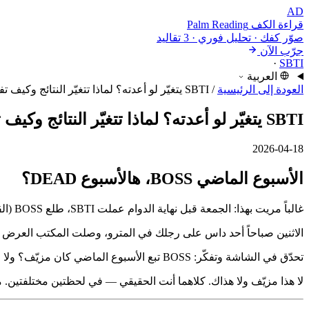
AD
قراءة الكف
Palm Reading
صوّر كفك · تحليل فوري · 3 تقاليد
جرّب الآن
·
SBTI
العربية
العودة إلى الرئيسية
/
SBTI يتغيّر لو أعدته؟ لماذا تتغيّر النتائج وكيف تفهمها
SBTI يتغيّر لو أعدته؟ لماذا تتغيّر النتائج وكيف تفهمها
2026-04-18
الأسبوع الماضي BOSS، هالأسبوع DEAD؟
غالباً مريت بهذا: الجمعة قبل نهاية الدوام عملت SBTI، طلع BOSS (القائد). منطقي — الفترة الأخيرة كانت حلوة، المشاريع ماشية، واثق في الاجتماعات. لقطة شاشة، ستوري، الكل يقول "طبيعي أنت كذا".
الاثنين صباحاً أحد داس على رجلك في المترو، وصلت المكتب العرض ا
تحدّق في الشاشة وتفكّر: BOSS تبع الأسبوع الماضي كان مزيّف؟ ولا DEAD اليوم هو المزيّف؟
لا هذا مزيّف ولا هذاك. كلاهما أنت الحقيقي — في لحظتين مختلفتين. مفتاح