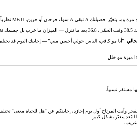
رحان أو حزين. MBTI نظرياً يسعى لهذا.
هذا.
حالي
. "أنا مو كافي، الناس حولي أحسن مني" — إجابتك اليوم قد تختلف
ذا ميزة مو خلل.
بُعد يتغيّر بشكل كبير.
غريب.