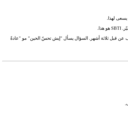
 عن قبل ثلاثة أشهر. السؤال يسأل "إيش تحسّ الحين" مو "عادةً