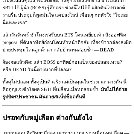
เรื่องแบบนี้คุณน่าจะเคยเจอ: วันศุกร์ก่อนเลิกงาน อารมณ์ดีทำ
SBTI ได้ ผู้นำ (BOSS) รู้สึกตรง ช่วงนี้ไปได้ดี ผลักดันโปรเจกต์
ราบรื่น ประชุมก็พูดมั่นใจ แคปลงไลน์ เพื่อนๆ กดหัวใจ "ใช่เลย
นี่แหละเธอ"
แล้ววันจันทร์ ชั่วโมงเร่งรีบบน BTS โดนเหยียบเท้า ถึงออฟฟิศ
proposal ที่ดันอาทิตย์ก่อนโดนหัวหน้าตีกลับ เที่ยงข้าวกล่องส่งผิด
บ่ายประชุมโดนลูกค้าด่า กลับบ้านทดสอบซ้ำ —
DEAD
จ้องจอแล้วคิด: แล้ว BOSS อาทิตย์ก่อนเป็นของปลอมเหรอ?
หรือ DEAD วันนี้ต่างหากที่ปลอม?
ทั้งคู่ไม่ปลอม ทั้งคู่เป็นตัวจริง แค่เป็นคุณในช่วงเวลาต่างกัน นี่
คือกุญแจเข้าใจผล SBTI ที่เปลี่ยนเมื่อทดสอบซ้ำ:
มันไม่ได้ถ่าย
รูปบัตรประชาชน มันถ่ายสแน็ปช็อตทันที
ปรอทกับหมู่เลือด ต่างกันยังไง
แบบทดสอบจิตวิทยามีสองแนวทาง แนวแรกเหมือนหมู่เลือด —