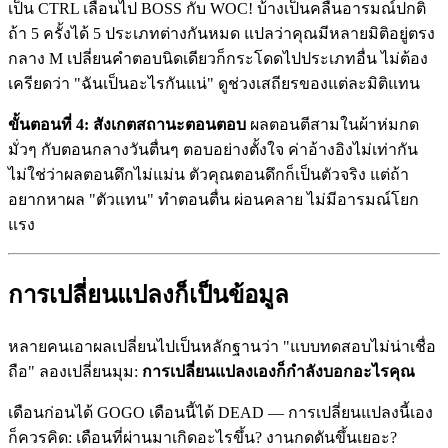
เป็น CTRL เลื่อนไป BOSS กับ WOC! บ้างเป็นคลื่นอารมณ์ปกติ
ถ้า 5 ครั้งได้ 5 ประเภทต่างกันหมด แปลว่าคุณมีหลายมิติอยู่ตรง
กลาง M เปลี่ยนคำตอบนิดเดียวก็กระโดดไปประเภทอื่น ไม่ต้อง
เครียดว่า "ฉันเป็นอะไรกันแน่" ดูช่วงเสถียรของแต่ละมิติแทน
ขั้นตอนที่ 4: สังเกตสถานะตอนตอบ
ผลตอนตีสามในผ้าห่มกด
มั่วๆ กับตอนกลางวันตื่นๆ ตอบอย่างตั้งใจ ค่าอ้างอิงไม่เท่ากัน
ไม่ใช่ว่าผลตอนดึกไม่แม่น ตัวคุณตอนดึกก็เป็นตัวจริง แต่ถ้า
อยากหาผล "ตัวแทน" ทำตอนตื่น ผ่อนคลาย ไม่มีอารมณ์โยก
แรง
การเปลี่ยนแปลงก็เป็นข้อมูล
หลายคนเอาผลเปลี่ยนไปเป็นหลักฐานว่า "แบบทดสอบไม่น่าเชื่อ
ถือ" ลองเปลี่ยนมุม:
การเปลี่ยนแปลงเองก็กำลังบอกอะไรคุณ
เดือนก่อนได้ GOGO เดือนนี้ได้ DEAD — การเปลี่ยนแปลงนี้เอง
ก็ควรคิด: เดือนที่ผ่านมาเกิดอะไรขึ้น? งานกดดันขึ้นเยอะ?