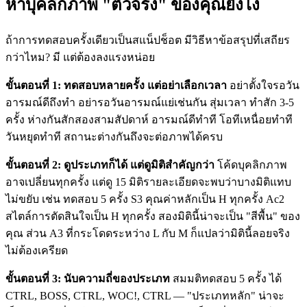
หาบุคลิกภาพ "ตัวจริง" ของคุณยังไง
ถ้าการทดสอบครั้งเดียวเป็นสแน็ปช็อต มีวิธีหาข้อสรุปที่เสถียร
กว่าไหม? มี แต่ต้องลงแรงหน่อย
ขั้นตอนที่ 1: ทดสอบหลายครั้ง แต่อย่าเลือกเวลา
อย่าตั้งใจรอวัน
อารมณ์ดีถึงทำ อย่ารอวันอารมณ์แย่เช่นกัน สุ่มเวลา ทำสัก 3-5
ครั้ง ห่างกันสักสองสามสัปดาห์ อารมณ์ดีทำที โอทีเหนื่อยทำที
วันหยุดทำที สถานะต่างกันถึงจะต่อภาพได้ครบ
ขั้นตอนที่ 2: ดูประเภทก็ได้ แต่ดูมิติสำคัญกว่า
โค้ดบุคลิกภาพ
อาจเปลี่ยนทุกครั้ง แต่ดู 15 มิติรายละเอียดจะพบว่าบางมิติแทบ
ไม่ขยับ เช่น ทดสอบ 5 ครั้ง S3 คุณค่าหลักเป็น H ทุกครั้ง Ac2
สไตล์การตัดสินใจเป็น H ทุกครั้ง สองมิตินี้น่าจะเป็น "สีพื้น" ของ
คุณ ส่วน A3 ที่กระโดดระหว่าง L กับ M ก็แปลว่ามิตินี้ลอยจริง
ไม่ต้องเครียด
ขั้นตอนที่ 3: นับความถี่ของประเภท
สมมติทดสอบ 5 ครั้ง ได้
CTRL, BOSS, CTRL, WOC!, CTRL — "ประเภทหลัก" น่าจะ