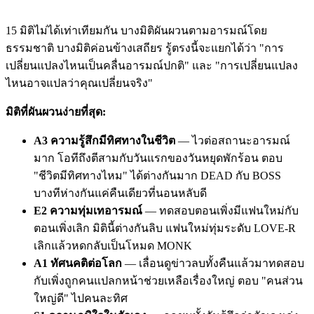
15 มิติไม่ได้เท่าเทียมกัน บางมิติผันผวนตามอารมณ์โดย
ธรรมชาติ บางมิติค่อนข้างเสถียร รู้ตรงนี้จะแยกได้ว่า "การ
เปลี่ยนแปลงไหนเป็นคลื่นอารมณ์ปกติ" และ "การเปลี่ยนแปลง
ไหนอาจแปลว่าคุณเปลี่ยนจริง"
มิติที่ผันผวนง่ายที่สุด:
A3 ความรู้สึกมีทิศทางในชีวิต
— ไวต่อสถานะอารมณ์
มาก โอทีถึงตีสามกับวันแรกของวันหยุดพักร้อน ตอบ
"ชีวิตมีทิศทางไหม" ได้ต่างกันมาก DEAD กับ BOSS
บางทีห่างกันแค่คืนเดียวที่นอนหลับดี
E2 ความทุ่มเทอารมณ์
— ทดสอบตอนเพิ่งมีแฟนใหม่กับ
ตอนเพิ่งเลิก มิตินี้ต่างกันลิบ แฟนใหม่ทุ่มระดับ LOVE-R
เลิกแล้วหดกลับเป็นโหมด MONK
A1 ทัศนคติต่อโลก
— เลื่อนดูข่าวลบทั้งคืนแล้วมาทดสอบ
กับเพิ่งถูกคนแปลกหน้าช่วยเหลือเรื่องใหญ่ ตอบ "คนส่วน
ใหญ่ดี" ไปคนละทิศ