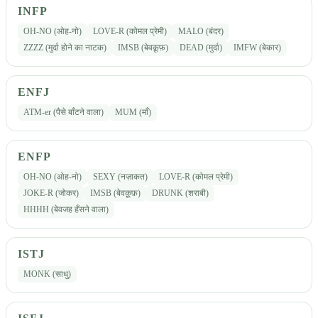
INFP
OH-NO (ओह-नो)
LOVE-R (कोमल प्रेमी)
MALO (बंदर)
ZZZZ (मुर्दा होने का नाटक)
IMSB (बेवक़ूफ़)
DEAD (मुर्दा)
IMFW (बेकार)
ENFJ
ATM-er (पैसे बाँटने वाला)
MUM (माँ)
ENFP
OH-NO (ओह-नो)
SEXY (नज़ाकत)
LOVE-R (कोमल प्रेमी)
JOKE-R (जोकर)
IMSB (बेवक़ूफ़)
DRUNK (शराबी)
HHHH (बेवजह हँसने वाला)
ISTJ
MONK (साधु)