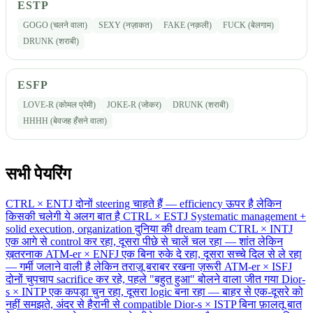
ESTP
GOGO (चलने वाला)
SEXY (नज़ाकत)
FAKE (नक़ली)
FUCK (बेलगाम)
DRUNK (शराबी)
ESFP
LOVE-R (कोमल प्रेमी)
JOKE-R (जोकर)
DRUNK (शराबी)
HHHH (बेवजह हँसने वाला)
सभी पेयरिंग
CTRL × ENTJ
दोनों steering चाहते हैं — efficiency ऊपर है लेकिन
किसकी चलेगी ये अलग बात है
CTRL × ESTJ
Systematic management +
solid execution, organization दुनिया की dream team
CTRL × INTJ
एक आगे से control कर रहा, दूसरा पीछे से चालें चल रहा — शांत लेकिन
ख़तरनाक
ATM-er × ENFJ
एक बिना रुके दे रहा, दूसरा सच्चे दिल से ले रहा
— गर्मी जलाने वाली है लेकिन तराज़ू बराबर रखना ज़रूरी
ATM-er × ISFJ
दोनों चुपचाप sacrifice कर रहे, पहले "बहुत हुआ" बोलने वाला जीत गया
Dior-
s × INTP
एक कपड़ा चुन रहा, दूसरा logic बना रहा — बाहर से एक-दूसरे को
नहीं समझते, अंदर से हैरानी से compatible
Dior-s × ISTP
बिना फ़ालतू बात