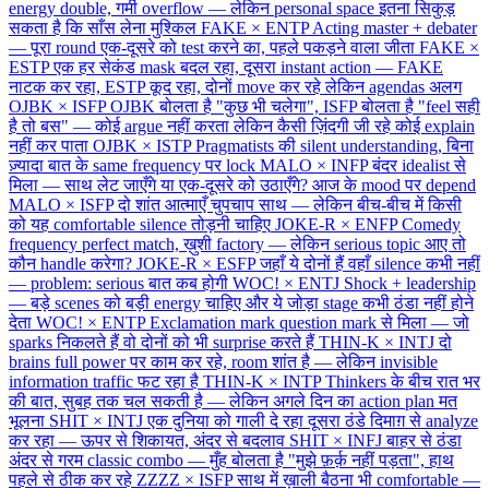
energy double, गर्मी overflow — लेकिन personal space इतना सिकुड़
सकता है कि साँस लेना मुश्किल
FAKE × ENTP
Acting master + debater
— पूरा round एक-दूसरे को test करने का, पहले पकड़ने वाला जीता
FAKE ×
ESTP
एक हर सेकंड mask बदल रहा, दूसरा instant action — FAKE
नाटक कर रहा, ESTP कूद रहा, दोनों move कर रहे लेकिन agendas अलग
OJBK × ISFP
OJBK बोलता है "कुछ भी चलेगा", ISFP बोलता है "feel सही
है तो बस" — कोई argue नहीं करता लेकिन कैसी ज़िंदगी जी रहे कोई explain
नहीं कर पाता
OJBK × ISTP
Pragmatists की silent understanding, बिना
ज़्यादा बात के same frequency पर lock
MALO × INFP
बंदर idealist से
मिला — साथ लेट जाएँगे या एक-दूसरे को उठाएँगे? आज के mood पर depend
MALO × ISFP
दो शांत आत्माएँ चुपचाप साथ — लेकिन बीच-बीच में किसी
को यह comfortable silence तोड़नी चाहिए
JOKE-R × ENFP
Comedy
frequency perfect match, ख़ुशी factory — लेकिन serious topic आए तो
कौन handle करेगा?
JOKE-R × ESFP
जहाँ ये दोनों हैं वहाँ silence कभी नहीं
— problem: serious बात कब होगी
WOC! × ENTJ
Shock + leadership
— बड़े scenes को बड़ी energy चाहिए और ये जोड़ा stage कभी ठंडा नहीं होने
देता
WOC! × ENTP
Exclamation mark question mark से मिला — जो
sparks निकलते हैं वो दोनों को भी surprise करते हैं
THIN-K × INTJ
दो
brains full power पर काम कर रहे, room शांत है — लेकिन invisible
information traffic फट रहा है
THIN-K × INTP
Thinkers के बीच रात भर
की बात, सुबह तक चल सकती है — लेकिन अगले दिन का action plan मत
भूलना
SHIT × INTJ
एक दुनिया को गाली दे रहा दूसरा ठंडे दिमाग़ से analyze
कर रहा — ऊपर से शिकायत, अंदर से बदलाव
SHIT × INFJ
बाहर से ठंडा
अंदर से गरम classic combo — मुँह बोलता है "मुझे फ़र्क़ नहीं पड़ता", हाथ
पहले से ठीक कर रहे
ZZZZ × ISFP
साथ में ख़ाली बैठना भी comfortable —