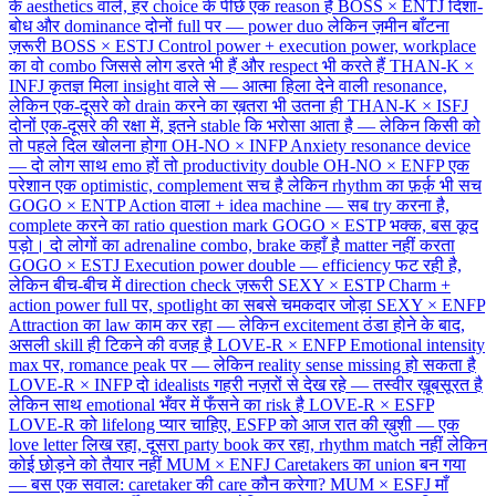
के aesthetics वाले, हर choice के पीछे एक reason है
BOSS × ENTJ
दिशा-
बोध और dominance दोनों full पर — power duo लेकिन ज़मीन बाँटना
ज़रूरी
BOSS × ESTJ
Control power + execution power, workplace
का वो combo जिससे लोग डरते भी हैं और respect भी करते हैं
THAN-K ×
INFJ
कृतज्ञ मिला insight वाले से — आत्मा हिला देने वाली resonance,
लेकिन एक-दूसरे को drain करने का ख़तरा भी उतना ही
THAN-K × ISFJ
दोनों एक-दूसरे की रक्षा में, इतने stable कि भरोसा आता है — लेकिन किसी को
तो पहले दिल खोलना होगा
OH-NO × INFP
Anxiety resonance device
— दो लोग साथ emo हों तो productivity double
OH-NO × ENFP
एक
परेशान एक optimistic, complement सच है लेकिन rhythm का फ़र्क़ भी सच
GOGO × ENTP
Action वाला + idea machine — सब try करना है,
complete करने का ratio question mark
GOGO × ESTP
भक्क, बस कूद
पड़ो। दो लोगों का adrenaline combo, brake कहाँ है matter नहीं करता
GOGO × ESTJ
Execution power double — efficiency फट रही है,
लेकिन बीच-बीच में direction check ज़रूरी
SEXY × ESTP
Charm +
action power full पर, spotlight का सबसे चमकदार जोड़ा
SEXY × ENFP
Attraction का law काम कर रहा — लेकिन excitement ठंडा होने के बाद,
असली skill ही टिकने की वजह है
LOVE-R × ENFP
Emotional intensity
max पर, romance peak पर — लेकिन reality sense missing हो सकता है
LOVE-R × INFP
दो idealists गहरी नज़रों से देख रहे — तस्वीर ख़ूबसूरत है
लेकिन साथ emotional भँवर में फँसने का risk है
LOVE-R × ESFP
LOVE-R को lifelong प्यार चाहिए, ESFP को आज रात की ख़ुशी — एक
love letter लिख रहा, दूसरा party book कर रहा, rhythm match नहीं लेकिन
कोई छोड़ने को तैयार नहीं
MUM × ENFJ
Caretakers का union बन गया
— बस एक सवाल: caretaker की care कौन करेगा?
MUM × ESFJ
माँ