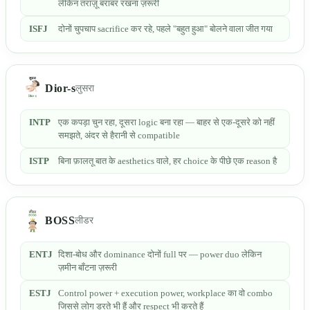
लेकिन तराज़ू बराबर रखना ज़रूरी
ISFJ
दोनों चुपचाप sacrifice कर रहे, पहले "बहुत हुआ" बोलने वाला जीत गया
Dior-s
लुसरा
INTP
एक कपड़ा चुन रहा, दूसरा logic बना रहा — बाहर से एक-दूसरे को नहीं
समझते, अंदर से हैरानी से compatible
ISTP
बिना फ़ालतू बात के aesthetics वाले, हर choice के पीछे एक reason है
BOSS
लीडर
ENTJ
दिशा-बोध और dominance दोनों full पर — power duo लेकिन
ज़मीन बाँटना ज़रूरी
ESTJ
Control power + execution power, workplace का वो combo
जिससे लोग डरते भी हैं और respect भी करते हैं