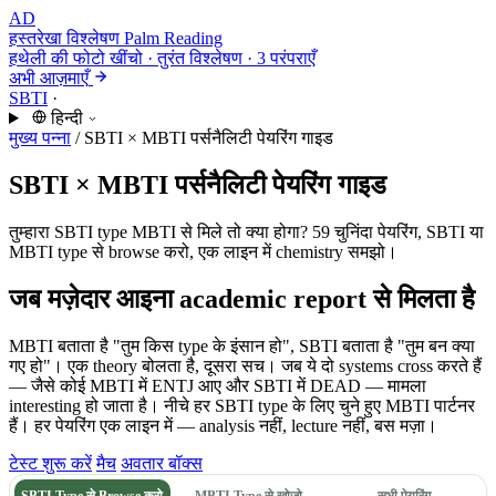
AD
हस्तरेखा विश्लेषण
Palm Reading
हथेली की फोटो खींचो · तुरंत विश्लेषण · 3 परंपराएँ
अभी आज़माएँ
SBTI
·
हिन्दी
मुख्य पन्ना
/
SBTI × MBTI पर्सनैलिटी पेयरिंग गाइड
SBTI × MBTI पर्सनैलिटी पेयरिंग गाइड
तुम्हारा SBTI type MBTI से मिले तो क्या होगा? 59 चुनिंदा पेयरिंग, SBTI या
MBTI type से browse करो, एक लाइन में chemistry समझो।
जब मज़ेदार आइना academic report से मिलता है
MBTI बताता है "तुम किस type के इंसान हो", SBTI बताता है "तुम बन क्या
गए हो"। एक theory बोलता है, दूसरा सच। जब ये दो systems cross करते हैं
— जैसे कोई MBTI में ENTJ आए और SBTI में DEAD — मामला
interesting हो जाता है। नीचे हर SBTI type के लिए चुने हुए MBTI पार्टनर
हैं। हर पेयरिंग एक लाइन में — analysis नहीं, lecture नहीं, बस मज़ा।
टेस्ट शुरू करें
मैच
अवतार बॉक्स
SBTI Type से Browse करो
MBTI Type से खोजो
सभी पेयरिंग