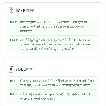
IMSB
बेवक़ूफ़
INFP
भोली मासूमियत sensitive idealism से मिली — एक-दूसरे को
protect करने वाली fairytale जोड़ी, लेकिन reality दरवाज़ा
खटखटाएगी
ENFP
एक "मैं बेवक़ूफ़ हूँ?" और "भक्क कूद पड़ा!" के बीच shuttle कर रहा,
दूसरा बग़ल में खड़ा तालियाँ बजा रहा — internal conflict meets
energy, कौन किसको अपनी frequency पर खींचेगा
SOLO
अनाथ
INTP
दो घरघुस्सू अपने-अपने कोने में — महीने में एक बार मिलें तो जहाँ छोड़ा था
वहीं से शुरू, social need लगभग zero लेकिन एक-दूसरे के अलावा
INFJ
दोनों को बहुत ज़्यादा alone space चाहिए — एक-दूसरे की ख़ामोशी
समझना, यही सबसे अच्छी दोस्ती है