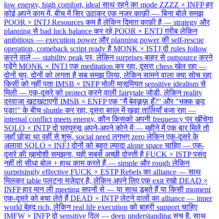
low energy, high comfort, ideal साथ रहने का mode
ZZZZ × INFP
हर
कोई अपने काम में, बीच में सिर उठाकर एक नज़र काफ़ी — बिना बोले समझ
POOR × INTJ
Resources कम हैं लेकिन दिमाग़ काफ़ी है — strategy और
planning से bad luck balance कर रहे
POOR × ENTJ
ग़रीब लेकिन
ambitious — execution power और planning power की self-rescue
operation, comeback script ready है
MONK × ISTJ
दो rules follow
करने वाले — stability peak पर, लेकिन surprises बाहर से outsource करने
पड़ेंगे
MONK × INTJ
एक meditation कर रहा, दूसरा chess खेल रहा —
दोनों चुप, दोनों को लगता है सब समझ लिया, लेकिन सामने वाला क्या सोच रहा
किसी को नहीं पता
IMSB × INFP
भोली मासूमियत sensitive idealism से
मिली — एक-दूसरे को protect करने वाली fairytale जोड़ी, लेकिन reality
दरवाज़ा खटखटाएगी
IMSB × ENFP
एक "मैं बेवक़ूफ़ हूँ?" और "भक्क कूद
पड़ा!" के बीच shuttle कर रहा, दूसरा बग़ल में खड़ा तालियाँ बजा रहा —
internal conflict meets energy, कौन किसको अपनी frequency पर खींचेगा
SOLO × INTP
दो घरघुस्सू अपने-अपने कोने में — महीने में एक बार मिलें तो
जहाँ छोड़ा था वहीं से शुरू, social need लगभग zero लेकिन एक-दूसरे के
अलावा
SOLO × INFJ
दोनों को बहुत ज़्यादा alone space चाहिए — एक-
दूसरे की ख़ामोशी समझना, यही सबसे अच्छी दोस्ती है
FUCK × ISTP
पसंद
नहीं तो सीधा बोल + हाथ काम करते हैं — simple और rough लेकिन
surprisingly effective
FUCK × ESTP
Rebels का alliance — साथ
मिलकर table पलटना मज़ेदार है, लेकिन अपने लिए एक exit रखो
DEAD ×
INFP
हार मान ली meeting सपनों से — या साथ डूबते हैं या किसी moment
एक-दूसरे को बचा लेते हैं
DEAD × INTP
लेटने वालों का alliance — inner
world बेहद rich, लेकिन real life execution को बाहरी support चाहिए
IMFW × INFP
दो sensitive दिल — deep understanding सच है, साथ