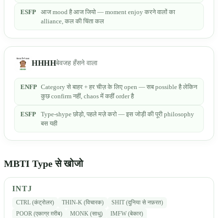
ESFP
आज mood है आज जियो — moment enjoy करने वालों का
alliance, कल की चिंता कल
HHHH
बेवजह हँसने वाला
ENFP
Category से बाहर + हर चीज़ के लिए open — सब possible है लेकिन
कुछ confirm नहीं, chaos में कहीं order है
ESFP
Type-shype छोड़ो, पहले मज़े करो — इस जोड़ी की पूरी philosophy
बस यही
MBTI Type से खोजो
INTJ
CTRL (कंट्रोलर)
THIN-K (विचारक)
SHIT (दुनिया से नफ़रत)
POOR (एकाग्र ग़रीब)
MONK (साधु)
IMFW (बेकार)