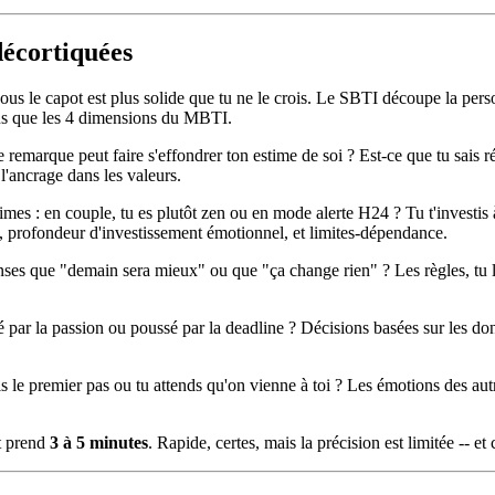
décortiquées
re sous le capot est plus solide que tu ne le crois. Le SBTI découpe la per
lus que les 4 dimensions du MBTI.
 remarque peut faire s'effondrer ton estime de soi ? Est-ce que tu sais 
 l'ancrage dans les valeurs.
mes : en couple, tu es plutôt zen ou en mode alerte H24 ? Tu t'investis à
t, profondeur d'investissement émotionnel, et limites-dépendance.
s que "demain sera mieux" ou que "ça change rien" ? Les règles, tu les
té par la passion ou poussé par la deadline ? Décisions basées sur les don
is le premier pas ou tu attends qu'on vienne à toi ? Les émotions des aut
ut prend
3 à 5 minutes
. Rapide, certes, mais la précision est limitée -- e