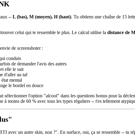
UNK
eaux --
L (bas), M (moyen), H (haut)
. Tu obtiens une chaîne de 15 let
ver celui qui te ressemble le plus. Le calcul utilise la
distance de 
envie de screenshoter :
 qui conduis
arfois de demander l'avis des autres
t elle le sait
 d'aller au taf
 état mental
ange le bordel en douce
aut sélectionner l'option "alcool" dans les questions bonus pour la décle
he à moins de 60 % avec tous les types réguliers -- t'es tellement atypiq
lus"
I avec un autre skin, non ?". En surface, oui, ça se ressemble -- tu ré