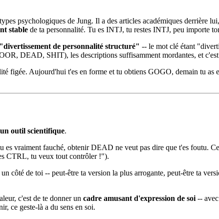
es psychologiques de Jung. Il a des articles académiques derrière lui, il
nt stable
de ta personnalité. Tu es INTJ, tu restes INTJ, peu importe t
"divertissement de personnalité structuré"
-- le mot clé étant "divert
POOR, DEAD, SHIT), les descriptions suffisamment mordantes, et c'est p
alité figée. Aujourd'hui t'es en forme et tu obtiens GOGO, demain tu as
n outil scientifique
.
tu es vraiment fauché, obtenir DEAD ne veut pas dire que t'es foutu. Ce 
es CTRL, tu veux tout contrôler !").
côté de toi -- peut-être ta version la plus arrogante, peut-être ta version
valeur, c'est de te donner un
cadre amusant d'expression de soi
-- avec
r, ce geste-là a du sens en soi.