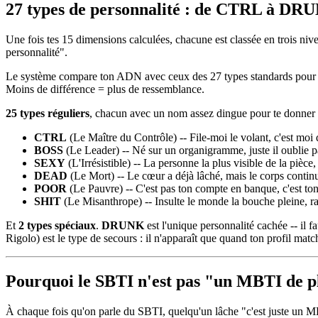
27 types de personnalité : de CTRL à DR
Une fois tes 15 dimensions calculées, chacune est classée en trois niv
personnalité".
Le système compare ton ADN avec ceux des 27 types standards pour trou
Moins de différence = plus de ressemblance.
25 types réguliers
, chacun avec un nom assez dingue pour te donner 
CTRL
(Le Maître du Contrôle) -- File-moi le volant, c'est moi
BOSS
(Le Leader) -- Né sur un organigramme, juste il oublie p
SEXY
(L'Irrésistible) -- La personne la plus visible de la pièce, e
DEAD
(Le Mort) -- Le cœur a déjà lâché, mais le corps continue
POOR
(Le Pauvre) -- C'est pas ton compte en banque, c'est ton
SHIT
(Le Misanthrope) -- Insulte le monde la bouche pleine, r
Et
2 types spéciaux
.
DRUNK
est l'unique personnalité cachée -- il f
Rigolo) est le type de secours : il n'apparaît que quand ton profil matc
Pourquoi le SBTI n'est pas "un MBTI de p
À chaque fois qu'on parle du SBTI, quelqu'un lâche "c'est juste un MBT