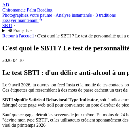
AD
Chiromancie
Palm Reading
Photographiez votre paume · Analyse instantanée · 3 traditions
Essayer maintenant
SBTI
·
Français
Retour à l'accueil
/
C'est quoi le SBTI ? Le test de personnalité qui a c
C'est quoi le SBTI ? Le test de personnalité
2026-04-10
Le test SBTI : d'un délire anti-alcool à u
Le 9 avril 2026, tu ouvres ton feed Insta et la moitié de tes contac
Ces étiquettes qui ressemblent à des mots de passe cachent un
test de
SBTI signifie Satirical Behavioral Type Indicator
, soit "indicateur
fabriqué cette page web troll pour convaincre un pote d'arrêter de pic
Sauf que ce gag a détruit les serveurs le jour même. En moins de 24 he
"devine mon type SBTI", et les utilisateurs créaient spontanément des 
viral du printemps 2026.