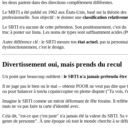
les deux partent dans des directions complètement différentes.
Le MBTI a été publié en 1962 aux États-Unis, basé sur la théorie des typ
professionnelle. Son objectif : te donner une
classification relativeme
Le SBTI n'a aucune de cette prétention. Son positionnement, c'est du
truc à poster sur Insta. Les noms de types sont suffisamment acides (
Autre différence clé : le SBTI mesure ton
état actuel
, pas ta personn
dysfonctionnement, c'est le design.
Divertissement oui, mais prends du recul
Un point que beaucoup oublient :
le SBTI n'a jamais prétendu être u
Il ne juge pas le bien ou le mal -- obtenir POOR ne veut pas dire que 
ou pour balancer à ton/ta copain/copine en pleine dispute ("Tu vois, t'
Imagine le SBTI comme un miroir déformant de fête foraine. Il reflète un 
mais ne va pas faire ta carte d'identité avec.
Cela dit, "est-ce que c'est juste" n'a jamais été la valeur du SBTI. Sa 
genre de personne". À une époque où tout le monde cherche à se défini