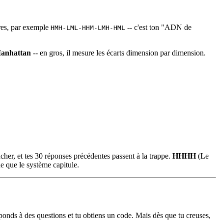
tres, par exemple
-- c'est ton "ADN de
HMH-LML-HHM-LMH-HML
Manhattan
-- en gros, il mesure les écarts dimension par dimension.
ncher, et tes 30 réponses précédentes passent à la trappe.
HHHH
(Le
ue que le système capitule.
ponds à des questions et tu obtiens un code. Mais dès que tu creuses,