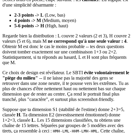
d'une simplicité désarmante :
2-3 points -> L
(Low, bas)
4 points -> M
(Medium, moyen)
5-6 points -> H
(High, haut)
Regarde bien la distribution : L couvre 2 valeurs (2 et 3), H couvre 2
valeurs (5 et 6), mais M
ne correspond qu'à une seule valeur : 4
.
Obtenir M est donc le cas le moins probable -- tes deux questions
doivent tomber exactement sur une combinaison 1+3 ou 2+2.
Statistiquement, si tu réponds au hasard, L et H sont plus fréquents
que M.
Ce choix de design est révélateur. Le SBTI
évite volontairement le
"piège du milieu"
-- il ne laisse pas la majorité des gens se
retrouver dans une zone neutre, il te pousse vers les extrêmes. Tu as
plus de chances d'être nettement haut ou nettement bas sur chaque
dimension que de rester au centre. Ça rend le portrait final plus
tranché, plus "caractère", et surtout plus screenshot-friendly.
Suppose que ta dimension S1 (stabilité de l'estime) donne 2+3=5,
classée
H
. Ta dimension E2 (investissement émotionnel) donne
1+2=3, classée
L
. Les 15 dimensions classifiées, tu obtiens une
chaîne de 15 lettres. Séparées par groupes de 5 modèles avec des
tirets, ça ressemble à ceci :
. Cette chaîne,
HMH-LML-HHM-LMH-HML