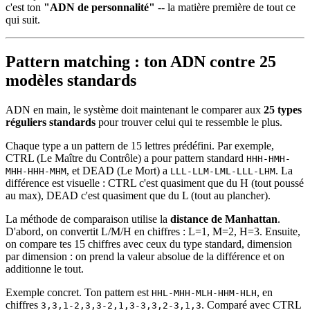
c'est ton
"ADN de personnalité"
-- la matière première de tout ce
qui suit.
Pattern matching : ton ADN contre 25
modèles standards
ADN en main, le système doit maintenant le comparer aux
25 types
réguliers standards
pour trouver celui qui te ressemble le plus.
Chaque type a un pattern de 15 lettres prédéfini. Par exemple,
CTRL (Le Maître du Contrôle) a pour pattern standard
HHH-HMH-
, et DEAD (Le Mort) a
. La
MHH-HHH-MHM
LLL-LLM-LML-LLL-LHM
différence est visuelle : CTRL c'est quasiment que du H (tout poussé
au max), DEAD c'est quasiment que du L (tout au plancher).
La méthode de comparaison utilise la
distance de Manhattan
.
D'abord, on convertit L/M/H en chiffres : L=1, M=2, H=3. Ensuite,
on compare tes 15 chiffres avec ceux du type standard, dimension
par dimension : on prend la valeur absolue de la différence et on
additionne le tout.
Exemple concret. Ton pattern est
, en
HHL-MHH-MLH-HHM-HLH
chiffres
. Comparé avec CTRL
3,3,1-2,3,3-2,1,3-3,3,2-3,1,3