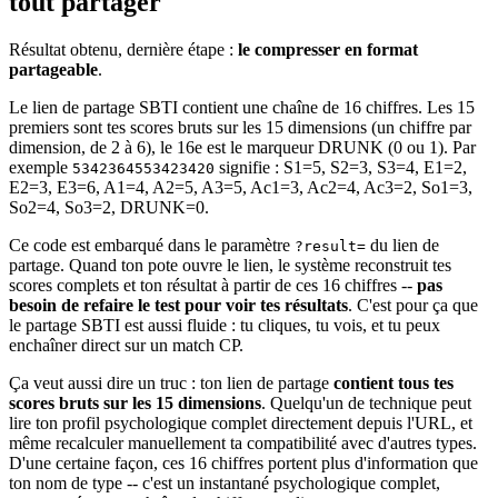
tout partager
Résultat obtenu, dernière étape :
le compresser en format
partageable
.
Le lien de partage SBTI contient une chaîne de 16 chiffres. Les 15
premiers sont tes scores bruts sur les 15 dimensions (un chiffre par
dimension, de 2 à 6), le 16e est le marqueur DRUNK (0 ou 1). Par
exemple
signifie : S1=5, S2=3, S3=4, E1=2,
5342364553423420
E2=3, E3=6, A1=4, A2=5, A3=5, Ac1=3, Ac2=4, Ac3=2, So1=3,
So2=4, So3=2, DRUNK=0.
Ce code est embarqué dans le paramètre
du lien de
?result=
partage. Quand ton pote ouvre le lien, le système reconstruit tes
scores complets et ton résultat à partir de ces 16 chiffres --
pas
besoin de refaire le test pour voir tes résultats
. C'est pour ça que
le partage SBTI est aussi fluide : tu cliques, tu vois, et tu peux
enchaîner direct sur un match CP.
Ça veut aussi dire un truc : ton lien de partage
contient tous tes
scores bruts sur les 15 dimensions
. Quelqu'un de technique peut
lire ton profil psychologique complet directement depuis l'URL, et
même recalculer manuellement ta compatibilité avec d'autres types.
D'une certaine façon, ces 16 chiffres portent plus d'information que
ton nom de type -- c'est un instantané psychologique complet,