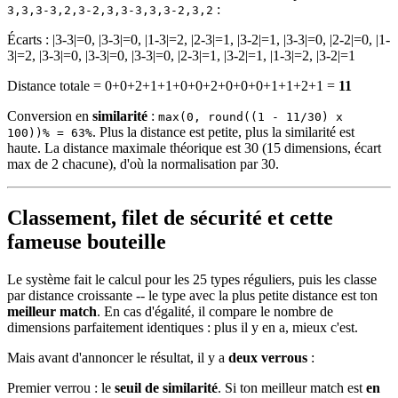
:
3,3,3-3,2,3-2,3,3-3,3,3-2,3,2
Écarts : |3-3|=0, |3-3|=0, |1-3|=2, |2-3|=1, |3-2|=1, |3-3|=0, |2-2|=0, |1-
3|=2, |3-3|=0, |3-3|=0, |3-3|=0, |2-3|=1, |3-2|=1, |1-3|=2, |3-2|=1
Distance totale = 0+0+2+1+1+0+0+2+0+0+0+1+1+2+1 =
11
Conversion en
similarité
:
max(0, round((1 - 11/30) x
. Plus la distance est petite, plus la similarité est
100))% = 63%
haute. La distance maximale théorique est 30 (15 dimensions, écart
max de 2 chacune), d'où la normalisation par 30.
Classement, filet de sécurité et cette
fameuse bouteille
Le système fait le calcul pour les 25 types réguliers, puis les classe
par distance croissante -- le type avec la plus petite distance est ton
meilleur match
. En cas d'égalité, il compare le nombre de
dimensions parfaitement identiques : plus il y en a, mieux c'est.
Mais avant d'annoncer le résultat, il y a
deux verrous
:
Premier verrou : le
seuil de similarité
. Si ton meilleur match est
en