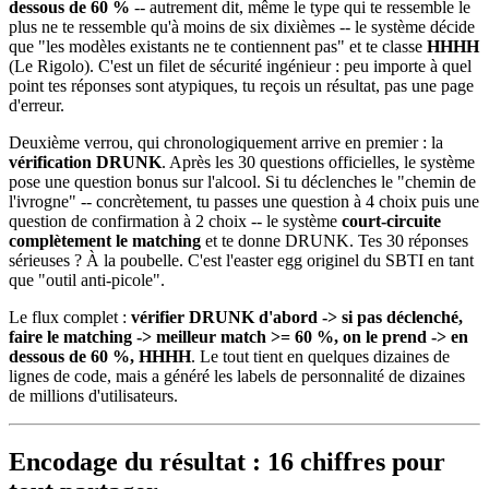
dessous de 60 %
-- autrement dit, même le type qui te ressemble le
plus ne te ressemble qu'à moins de six dixièmes -- le système décide
que "les modèles existants ne te contiennent pas" et te classe
HHHH
(Le Rigolo). C'est un filet de sécurité ingénieur : peu importe à quel
point tes réponses sont atypiques, tu reçois un résultat, pas une page
d'erreur.
Deuxième verrou, qui chronologiquement arrive en premier : la
vérification DRUNK
. Après les 30 questions officielles, le système
pose une question bonus sur l'alcool. Si tu déclenches le "chemin de
l'ivrogne" -- concrètement, tu passes une question à 4 choix puis une
question de confirmation à 2 choix -- le système
court-circuite
complètement le matching
et te donne DRUNK. Tes 30 réponses
sérieuses ? À la poubelle. C'est l'easter egg originel du SBTI en tant
que "outil anti-picole".
Le flux complet :
vérifier DRUNK d'abord -> si pas déclenché,
faire le matching -> meilleur match >= 60 %, on le prend -> en
dessous de 60 %, HHHH
. Le tout tient en quelques dizaines de
lignes de code, mais a généré les labels de personnalité de dizaines
de millions d'utilisateurs.
Encodage du résultat : 16 chiffres pour