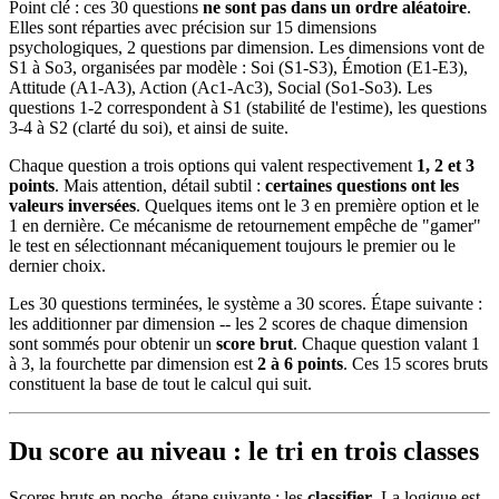
Point clé : ces 30 questions
ne sont pas dans un ordre aléatoire
.
Elles sont réparties avec précision sur 15 dimensions
psychologiques, 2 questions par dimension. Les dimensions vont de
S1 à So3, organisées par modèle : Soi (S1-S3), Émotion (E1-E3),
Attitude (A1-A3), Action (Ac1-Ac3), Social (So1-So3). Les
questions 1-2 correspondent à S1 (stabilité de l'estime), les questions
3-4 à S2 (clarté du soi), et ainsi de suite.
Chaque question a trois options qui valent respectivement
1, 2 et 3
points
. Mais attention, détail subtil :
certaines questions ont les
valeurs inversées
. Quelques items ont le 3 en première option et le
1 en dernière. Ce mécanisme de retournement empêche de "gamer"
le test en sélectionnant mécaniquement toujours le premier ou le
dernier choix.
Les 30 questions terminées, le système a 30 scores. Étape suivante :
les additionner par dimension -- les 2 scores de chaque dimension
sont sommés pour obtenir un
score brut
. Chaque question valant 1
à 3, la fourchette par dimension est
2 à 6 points
. Ces 15 scores bruts
constituent la base de tout le calcul qui suit.
Du score au niveau : le tri en trois classes
Scores bruts en poche, étape suivante : les
classifier
. La logique est