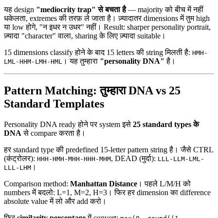
यह design
"mediocrity trap" से बचता है
— majority को बीच में नहीं
धकेलता, extremes की तरफ़ ले जाता है। ज़्यादातर dimensions में तुम high
या low होगे, "न इधर न उधर" नहीं। Result: sharper personality portrait,
ज़्यादा "character" वाला, sharing के लिए ज़्यादा suitable।
15 dimensions classify होने के बाद 15 letters की string मिलती है:
HMH-
। यह तुम्हारा
"personality DNA"
है।
LML-HHM-LMH-HML
Pattern Matching: तुम्हारा DNA vs 25
Standard Templates
Personality DNA ready होने पर system इसे
25 standard types के
DNA
से compare करता है।
हर standard type की predefined 15-letter pattern string है। जैसे CTRL
(कंट्रोलर):
, DEAD (मुर्दा):
HHH-HMH-MHH-HHH-MHM
LLL-LLM-LML-
।
LLL-LHM
Comparison method:
Manhattan Distance
। पहले L/M/H को
numbers में बदलो: L=1, M=2, H=3। फिर हर dimension का difference
absolute value में लो और add करो।
फिर
similarity percentage
में convert: