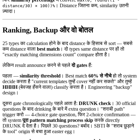
max(0, round((1 -
। Distance जितना कम, similarity उतनी
distance/30) × 100))%
ज़्यादा।
Ranking, Backup और वो बोतल
25 types का calculation होने के बाद distance के हिसाब से sort — सबसे
कम distance वाला
best match
। दो types same distance पर हों तो
"exactly matching dimensions count" compare होता है।
लेकिन result announce करने से पहले
दो gates
हैं:
पहला —
similarity threshold
। Best match
60% से नीचे
हो तो system
decide करता है "current templates तुम्हें cover नहीं कर सकते" और तुम्हें
HHHH
(बेवजह हँसने वाला) classify करता है। Engineering "backup"
design।
दूसरा gate chronologically पहले आता है:
DRUNK check
। 30 official
questions के बाद drinking के बारे में extra question। "शराबी path"
trigger करो — 4-choice gate question, फिर 2-choice confirmation —
तो system
पूरा pattern matching process skip
करके directly
DRUNK दे देता है। पिछले 30 questions? बर्बाद। SBTI के "शराब छुड़ाने
के tool" origin से बचा हुआ easter egg।