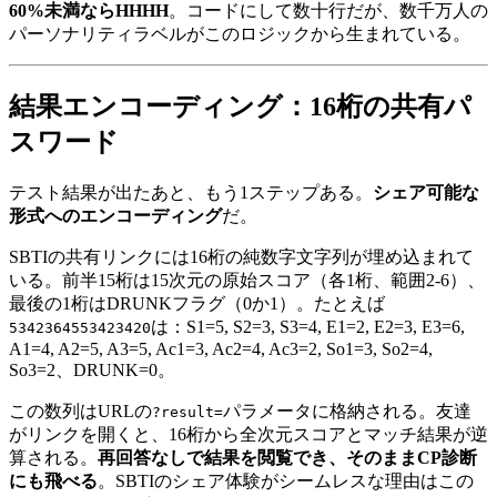
60%未満ならHHHH
。コードにして数十行だが、数千万人の
パーソナリティラベルがこのロジックから生まれている。
結果エンコーディング：16桁の共有パ
スワード
テスト結果が出たあと、もう1ステップある。
シェア可能な
形式へのエンコーディング
だ。
SBTIの共有リンクには16桁の純数字文字列が埋め込まれて
いる。前半15桁は15次元の原始スコア（各1桁、範囲2-6）、
最後の1桁はDRUNKフラグ（0か1）。たとえば
は：S1=5, S2=3, S3=4, E1=2, E2=3, E3=6,
5342364553423420
A1=4, A2=5, A3=5, Ac1=3, Ac2=4, Ac3=2, So1=3, So2=4,
So3=2、DRUNK=0。
この数列はURLの
パラメータに格納される。友達
?result=
がリンクを開くと、16桁から全次元スコアとマッチ結果が逆
算される。
再回答なしで結果を閲覧でき、そのままCP診断
にも飛べる
。SBTIのシェア体験がシームレスな理由はこの