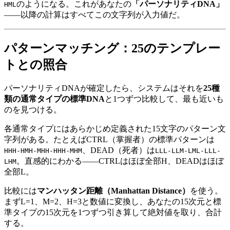
のようになる。これがあなたの
「パーソナリティDNA」
HML
——以降の計算はすべてこの文字列が入力値だ。
パターンマッチング：25のテンプレー
トとの照合
パーソナリティDNAが確定したら、システムはそれを
25種
類の通常タイプの標準DNA
と1つずつ比較して、最も近いも
のを見つける。
各通常タイプにはあらかじめ定義された15文字のパターン文
字列がある。たとえばCTRL（掌握者）の標準パターンは
、DEAD（死者）は
HHH-HMH-MHH-HHH-MHM
LLL-LLM-LML-LLL-
。直感的にわかる——CTRLはほぼ全部H、DEADはほぼ
LHM
全部L。
比較には
マンハッタン距離（Manhattan Distance）
を使う。
まずL=1、M=2、H=3と数値に変換し、あなたの15次元と標
準タイプの15次元を1つずつ引き算して絶対値を取り、合計
する。