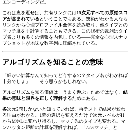
エンコーディングだ。
これは裏を返せば、共有リンクには
15次元すべての原始スコ
アが含まれている
ということでもある。技術がわかる人なら
リンクから心理プロファイル全体を読み取り、他タイプとの
マッチ度を手計算することもできる。この16桁の数列はタイ
プ名よりも多くの情報を内包している——完全な心理スナッ
プショットが地味な数字列に圧縮されている。
アルゴリズムを知ることの意味
「細かい計算なんて知ってどうするの？タイプ名がわかれば
十分でしょ」——そう思うかもしれない。
アルゴリズムを知る価値は「うまく遊ぶ」ためではなく、
結
果の意味と限界を正しく理解する
ためにある。
各次元2問しかないと知っていれば、再テストで結果が変わ
る理由がわかる。1問の選択を変えるだけで次元レベルがH
からMやLに変わり得るし、マッチ先のタイプも変わる。マ
ンハッタン距離の計算を理解すれば、「73%マッチ」と