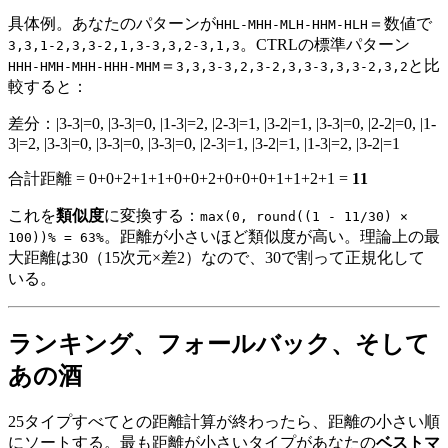
具体例。あなたのパターンが
＝数値で
HHL-MHH-MLH-HHM-HLH
。CTRLの標準パターン
3,3,1-2,3,3-2,1,3-3,3,2-3,1,3
＝
と比
HHH-HMH-MHH-HHH-MHM
3,3,3-3,2,3-2,3,3-3,3,3-2,3,2
較すると：
差分：|3-3|=0, |3-3|=0, |1-3|=2, |2-3|=1, |3-2|=1, |3-3|=0, |2-2|=0, |1-
3|=2, |3-3|=0, |3-3|=0, |3-3|=0, |2-3|=1, |3-2|=1, |1-3|=2, |3-2|=1
合計距離 = 0+0+2+1+1+0+0+2+0+0+0+1+1+2+1 =
11
これを
類似度
に変換する：
max(0, round((1 - 11/30) ×
。距離が小さいほど類似度が高い。理論上の最
100))% = 63%
大距離は30（15次元×差2）なので、30で割って正規化して
いる。
ランキング、フォールバック、そして
あの酒
25タイプすべてとの距離計算が終わったら、距離の小さい順
にソートする。最も距離が小さいタイプがあなたの
ベストマ