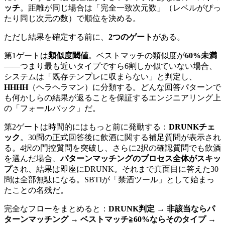
ッチ
。距離が同じ場合は「完全一致次元数」（レベルがぴっ
たり同じ次元の数）で順位を決める。
ただし結果を確定する前に、
2つのゲート
がある。
第1ゲートは
類似度閾値
。ベストマッチの類似度が
60%未満
——つまり最も近いタイプですら6割しか似ていない場合、
システムは「既存テンプレに収まらない」と判定し、
HHHH
（ヘラヘラマン）に分類する。どんな回答パターンで
も何かしらの結果が返ることを保証するエンジニアリング上
の「フォールバック」だ。
第2ゲートは時間的にはもっと前に発動する：
DRUNKチェ
ック
。30問の正式回答後に飲酒に関する補足質問が表示され
る。4択の門控質問を突破し、さらに2択の確認質問でも飲酒
を選んだ場合、
パターンマッチングのプロセス全体がスキッ
プ
され、結果は即座にDRUNK。それまで真面目に答えた30
問は全部無駄になる。SBTIが「禁酒ツール」として始まっ
たことの名残だ。
完全なフローをまとめると：
DRUNK判定 → 非該当ならパ
ターンマッチング → ベストマッチ≧60%ならそのタイプ →