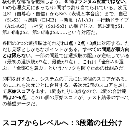
核心的な構造を把握しよう。30問は
ランダム配置ではない
。
15の心理次元にきっちり2問ずつ割り当てられている。次元
はS1（自尊心・自信）からSo3（表現と本音度）まで、自己
（S1-S3）→感情（E1-E3）→態度（A1-A3）→行動ドライブ
（Ac1-Ac3）→社交（So1-So3）の順で並ぶ。第1-2問はS1、
第3-4問はS2、第5-6問はS3……という対応だ。
各問の3つの選択肢はそれぞれ
1点・2点・3点
に対応する。た
だし見落としがちなポイントがある。
すべての問題が順方向
とは限らない
。一部の問題では選択肢の配点が逆転している
（最初の選択肢が3点、最後が1点）。これは「全部Aを選
ぶ」「全部Cを選ぶ」というハックを防ぐための仕組みだ。
30問を終えると、システムの手元には30個のスコアがある。
次にこれを次元ごとに合算する。各次元2問のスコアを足し
て
原始スコア
を出す。1問あたり1-3点なので、2問の合計範
囲は
2〜6点
。この15個の原始スコアが、テスト結果のすべて
の基盤データだ。
スコアからレベルへ：3段階の仕分け