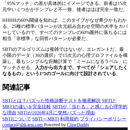
「95%マッチ」の差が具体的にイメージできる。前者は15次
元中いくつかがテンプレと不一致、後者はほぼ完全一致だ。
HHHHの60%閾値を知れば、このタイプがなぜ希少かもわか
る。25種の標準パターンが次元組み合わせ空間の大半をカバ
ーしているので、すべてのテンプレの60%圏外に落ちるには
相当「非標準」な回答パターンが必要だ。
SBTIのアルゴリズムは複雑ではないが、エレガントだ。最
小限のデータ（30の選択）で15次元の心理プロファイルを構
築し、最もシンプルな距離計算で「ミームになるラベル」に
マッチさせる。
入力から出力まで、すべてが「シェアしたく
なるもの」という1つのゴールに向けて設計されている
。
関連記事
SBTIとは？バズった性格診断テストを徹底解説
SBTIと
MBTIの違いを完全比較
SBTIが「当たる」と感じる心理学的
な理由
SBTIが2026年4月に突然バズった理由
SBTIについて
SBTI × MBTI
利用規約
プライバシーポリシー
contact@sbti-test.com
Powered by
ClawDaddy