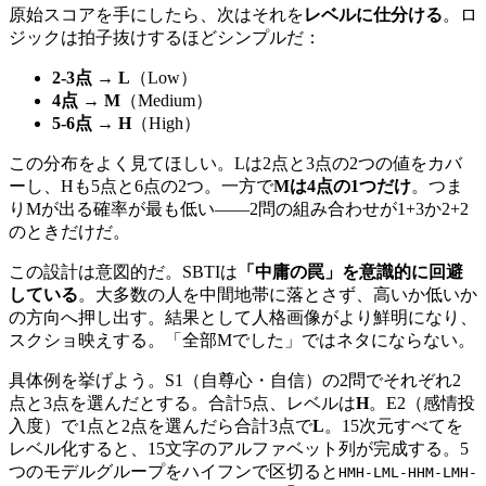
原始スコアを手にしたら、次はそれを
レベルに仕分ける
。ロ
ジックは拍子抜けするほどシンプルだ：
2-3点 → L
（Low）
4点 → M
（Medium）
5-6点 → H
（High）
この分布をよく見てほしい。Lは2点と3点の2つの値をカバ
ーし、Hも5点と6点の2つ。一方で
Mは4点の1つだけ
。つま
りMが出る確率が最も低い——2問の組み合わせが1+3か2+2
のときだけだ。
この設計は意図的だ。SBTIは
「中庸の罠」を意識的に回避
している
。大多数の人を中間地帯に落とさず、高いか低いか
の方向へ押し出す。結果として人格画像がより鮮明になり、
スクショ映えする。「全部Mでした」ではネタにならない。
具体例を挙げよう。S1（自尊心・自信）の2問でそれぞれ2
点と3点を選んだとする。合計5点、レベルは
H
。E2（感情投
入度）で1点と2点を選んだら合計3点で
L
。15次元すべてを
レベル化すると、15文字のアルファベット列が完成する。5
つのモデルグループをハイフンで区切ると
HMH-LML-HHM-LMH-