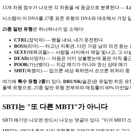
15개 차원 점수가 나오면 각 차원을 세 등급으로 분류한다 —
L
시스템이 이 DNA를 27종 표준 유형의 DNA와 대조해서 가장
25종 일반 유형
은 하나하나가 밈 소재다:
CTRL
(장악자) — 핸들 내놔, 내가 운전한다
BOSS
(리더) — 타고난 지휘관, 다만 가끔 남의 의견 듣는
SEXY
(매력괴물) — 사람들 사이에서 제일 빛나고, 그 사
DEAD
(사망자) — 마음은 이미 성불했는데 몸은 아직 출
POOR
(가난뱅이) — 지갑 얘기가 아니라 정신 상태 얘기
SHIT
(욕쟁이) — 입으론 세상 욕하면서 손으론 뒤처리 중
여기에
특수 유형 2종
이 있다.
DRUNK
(술꾼)은 유일한 히든 유
폴백 유형으로, 25종 일반 유형 전부와의 매칭률이 60% 미만일
SBTI는 "또 다른 MBTI"가 아니다
SBTI 얘기만 나오면 반드시 나오는 댓글이 있다. "이거 MBTI
MBTI는 1962년 융의 심리 유형론을 기반으로 만들어진 도구다