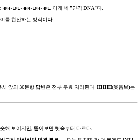
:
. 이게 네 "인격 DNA"다.
HMH-LML-HHM-LMH-HML
차이를 합산하는 방식이다.
즉시 앞의 30문항 답변은 전부 무효 처리된다.
HHHH
(웃음보)는
 비슷해 보이지만, 뜯어보면 뼛속부터 다르다.
비교적 안정적인 인격 분류
— 오늘 INTJ면 한 달 뒤에도 INTJ.