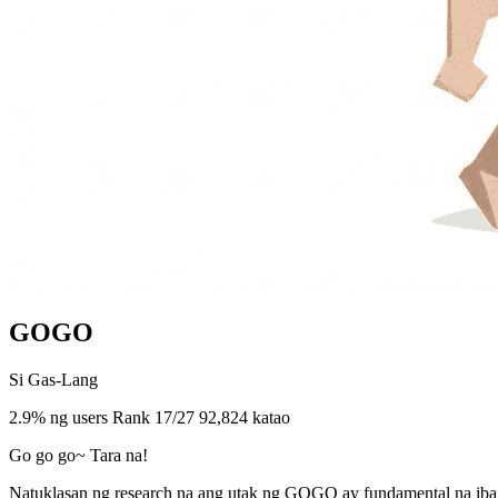
GOGO
Si Gas-Lang
2.9% ng users
Rank 17/27
92,824 katao
Go go go~ Tara na!
Natuklasan ng research na ang utak ng GOGO ay fundamental na iba s