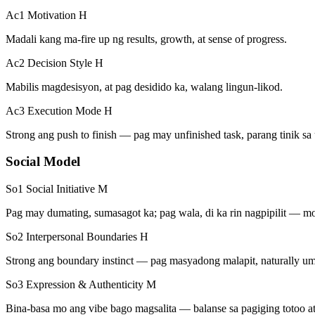
Ac1 Motivation
H
Madali kang ma-fire up ng results, growth, at sense of progress.
Ac2 Decision Style
H
Mabilis magdesisyon, at pag desidido ka, walang lingun-likod.
Ac3 Execution Mode
H
Strong ang push to finish — pag may unfinished task, parang tinik sa 
Social Model
So1 Social Initiative
M
Pag may dumating, sumasagot ka; pag wala, di ka rin nagpipilit — mode
So2 Interpersonal Boundaries
H
Strong ang boundary instinct — pag masyadong malapit, naturally um
So3 Expression & Authenticity
M
Bina-basa mo ang vibe bago magsalita — balanse sa pagiging totoo at 