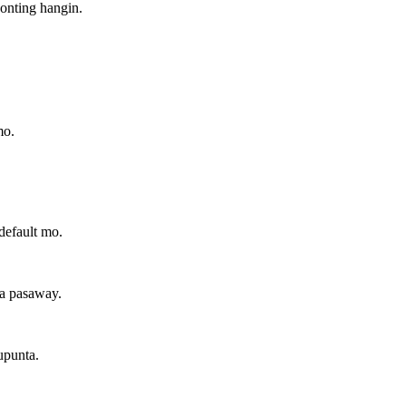
konting hangin.
mo.
default mo.
a pasaway.
upunta.