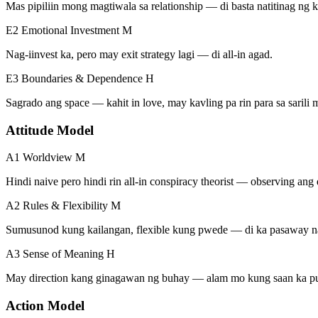
Mas pipiliin mong magtiwala sa relationship — di basta natitinag ng 
E2 Emotional Investment
M
Nag-iinvest ka, pero may exit strategy lagi — di all-in agad.
E3 Boundaries & Dependence
H
Sagrado ang space — kahit in love, may kavling pa rin para sa sarili 
Attitude Model
A1 Worldview
M
Hindi naive pero hindi rin all-in conspiracy theorist — observing ang 
A2 Rules & Flexibility
M
Sumusunod kung kailangan, flexible kung pwede — di ka pasaway n
A3 Sense of Meaning
H
May direction kang ginagawan ng buhay — alam mo kung saan ka p
Action Model