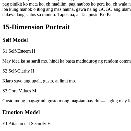
pag pinikit ko mata ko, eh madilim; pag naubos ko pera ko, eh wala 
iba kung manok o itlog ang mas nauna, gawa na ng GOGO ang ulam na "
dalawa lang status sa mundo: Tapos na, at Tatapusin Ko Pa.
15-Dimension Portrait
Self Model
S1 Self-Esteem
H
May idea ka sa sarili mo, hindi ka basta madudurog ng random comm
S2 Self-Clarity
H
Klaro sayo ang ugali, gusto, at limit mo.
S3 Core Values
M
Gusto mong mag-grind, gusto mong mag-tambay rin — laging may int
Emotion Model
E1 Attachment Security
H