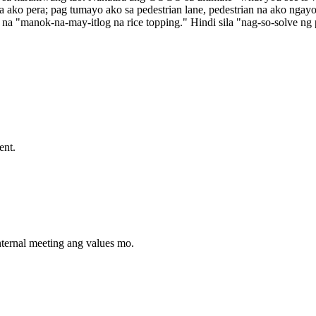
na ako pera; pag tumayo ako sa pedestrian lane, pedestrian na ako nga
manok-na-may-itlog na rice topping." Hindi sila "nag-so-solve ng pro
ent.
ernal meeting ang values mo.