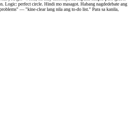
yon. Logic: perfect circle. Hindi mo masagot. Habang nagdedebate ang
blems" — "kine-clear lang nila ang to-do list." Para sa kanila,