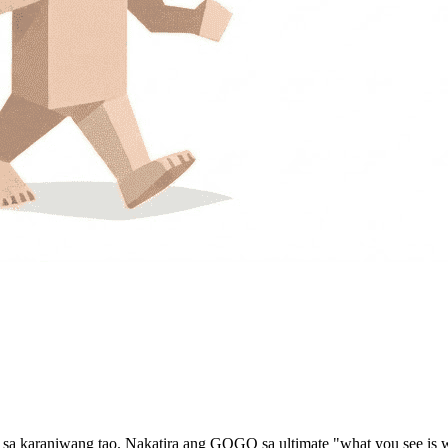
a karaniwang tao. Nakatira ang GOGO sa ultimate "what you see is wh