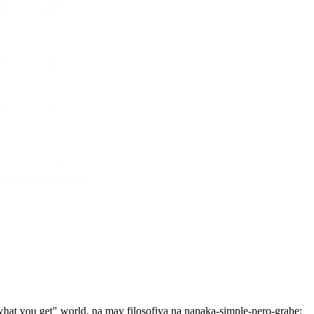
at you get" world, na may filosofiya na napaka-simple-pero-grabe: