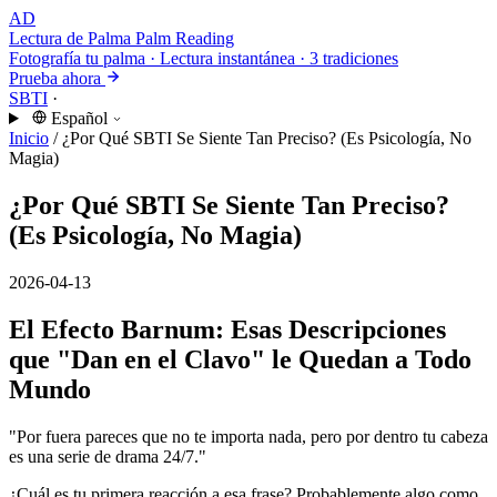
AD
Lectura de Palma
Palm Reading
Fotografía tu palma · Lectura instantánea · 3 tradiciones
Prueba ahora
SBTI
·
Español
Inicio
/
¿Por Qué SBTI Se Siente Tan Preciso? (Es Psicología, No
Magia)
¿Por Qué SBTI Se Siente Tan Preciso?
(Es Psicología, No Magia)
2026-04-13
El Efecto Barnum: Esas Descripciones
que "Dan en el Clavo" le Quedan a Todo
Mundo
"Por fuera pareces que no te importa nada, pero por dentro tu cabeza
es una serie de drama 24/7."
¿Cuál es tu primera reacción a esa frase? Probablemente algo como