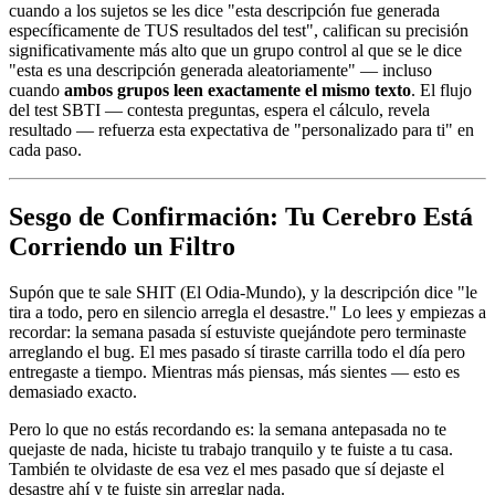
cuando a los sujetos se les dice "esta descripción fue generada
específicamente de TUS resultados del test", califican su precisión
significativamente más alto que un grupo control al que se le dice
"esta es una descripción generada aleatoriamente" — incluso
cuando
ambos grupos leen exactamente el mismo texto
. El flujo
del test SBTI — contesta preguntas, espera el cálculo, revela
resultado — refuerza esta expectativa de "personalizado para ti" en
cada paso.
Sesgo de Confirmación: Tu Cerebro Está
Corriendo un Filtro
Supón que te sale SHIT (El Odia-Mundo), y la descripción dice "le
tira a todo, pero en silencio arregla el desastre." Lo lees y empiezas a
recordar: la semana pasada sí estuviste quejándote pero terminaste
arreglando el bug. El mes pasado sí tiraste carrilla todo el día pero
entregaste a tiempo. Mientras más piensas, más sientes — esto es
demasiado exacto.
Pero lo que no estás recordando es: la semana antepasada no te
quejaste de nada, hiciste tu trabajo tranquilo y te fuiste a tu casa.
También te olvidaste de esa vez el mes pasado que sí dejaste el
desastre ahí y te fuiste sin arreglar nada.