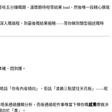
五分鐘嘅題、滿懷期待咁等結果 load、然後喺一段精心撰寫
題深入嘅過程，到最後嘅結果揭曉——等你睇到類型描述嘅時
準確、悶到爆。
唔話「你有內省傾向」，佢話「凌晨三點望住天花板」——呢
往唔係通過邏輯分析，而係通過呢件事喺當下俾你嘅
感覺
嚟做決
傾向於「準」。