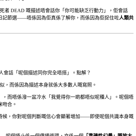
者 DEAD 嘅描述唔會話你「你可能缺乏行動力」，佢會話
日記節選——唔係因為佢真係了解你，而係因為佢捉住咗
人類共
好少有人會話「呢個描述同你完全唔搭」。點解？
係似，而係因為描述本身就係大多數人嘅寫照。
」，而唔係潑一盆冷水「我覺得你一啲都唔似呢種人」。呢個唔
咪吻合。
時候，你對呢個判斷嘅信心會顯著增加——即使呢個共識本身嘅
 → ……呢個唔止係一個傳播循環，亦係一個
「準確性幻覺」嘅放大