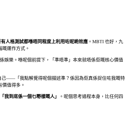
所有人格測試都喺唔同程度上利用咗呢啲效應
。MBTI 也好，九
腦嘅運作方式。
係娛樂。喺呢個前提下，「準唔準」本來就唔係佢嘅核心價值
自己——「我點解覺得呢個描述準？係因為佢真係捉住咗我嘅特
有價值得多。
「我到底係一個乜嘢樣嘅人」
。呢個思考過程本身，比任何四