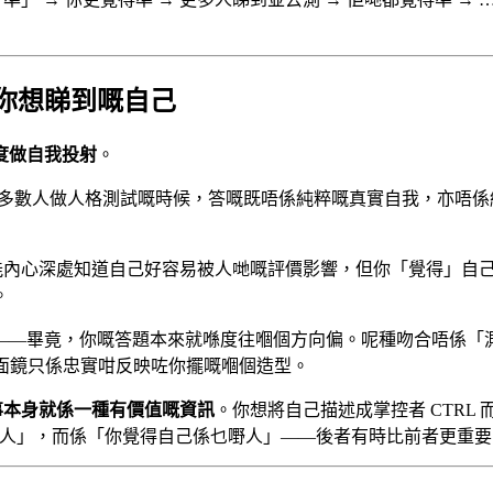
你想睇到嘅自己
度做自我投射
。
大多數人做人格測試嘅時候，答嘅既唔係純粹嘅真實自我，亦唔係
你可能內心深處知道自己好容易被人哋嘅評價影響，但你「覺得」
。
——畢竟，你嘅答題本來就喺度往嗰個方向偏。呢種吻合唔係「
，面鏡只係忠實咁反映咗你擺嘅嗰個造型。
事本身就係一種有價值嘅資訊
。你想將自己描述成掌控者 CTRL
乜嘢人」，而係「你覺得自己係乜嘢人」——後者有時比前者更重要