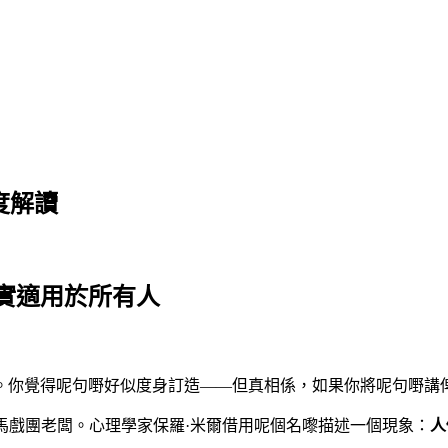
度解讀
實適用於所有人
覺得呢句嘢好似度身訂造——但真相係，如果你將呢句嘢講俾 10
美國馬戲團老闆。心理學家保羅·米爾借用呢個名嚟描述一個現象：
人