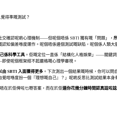
人覺得準嘅測試？
確認呢啲心理機制——但呢個唔係 SBTI 獨有嘅「問題」，
嘅認知偏差喺度運作。呢個唔係邊個測試嘅缺陷，呢個係人類大
己係科學工具
。佢嘅定位一直係「結構化人格娛樂」——關鍵詞
—即使呢個框架經不起嚴格嘅心理學審視。
 SBTI 入面獲得更多
。下次測出一個結果嘅時候，你可以問
自覺咁喺度扮一個『理想嘅自己』？」呢啲反思比測試結果本身
意義唔在於佢俾咗乜嘢答案，而在於佢
逼你花幾分鐘時間認真諗咗諗