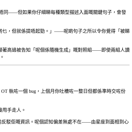
OR 完全唔同——但如果你仔細睇每種類型描述入面嘅關鍵句子，會發
啲乜，但就係提唔起勁。」——呢啲句子之所以令你覺得「被睇
顯著高過被告知「呢個係隨機生成」嘅對照組——即使兩組人讀
。
T 執咗一個 bug，上個月你吐槽咗一整日但都係準時交咗份
接甩手走人。
啲反駁佢嘅資訊。呢個認知偏差無處不在——由星座到面相到心