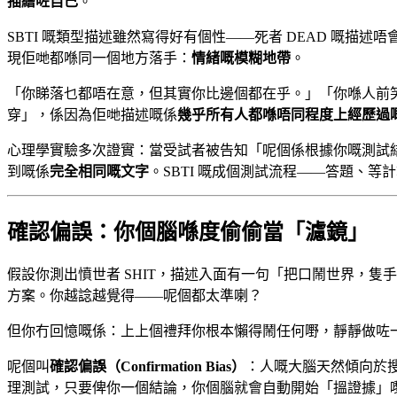
描繪咗自己
。
SBTI 嘅類型描述雖然寫得好有個性——死者 DEAD 嘅描述唔
現佢哋都喺同一個地方落手：
情緒嘅模糊地帶
。
「你睇落乜都唔在意，但其實你比邊個都在乎。」「你喺人前
穿」，係因為佢哋描述嘅係
幾乎所有人都喺唔同程度上經歷過
心理學實驗多次證實：當受試者被告知「呢個係根據你嘅測試
到嘅係
完全相同嘅文字
。SBTI 嘅成個測試流程——答題、
確認偏誤：你個腦喺度偷偷當「濾鏡」
假設你測出憤世者 SHIT，描述入面有一句「把口鬧世界，隻
方案。你越諗越覺得——呢個都太準喇？
但你冇回憶嘅係：上上個禮拜你根本懶得鬧任何嘢，靜靜做咗
呢個叫
確認偏誤（Confirmation Bias）
：人嘅大腦天然傾向於
理測試，只要俾你一個結論，你個腦就會自動開始「搵證據」