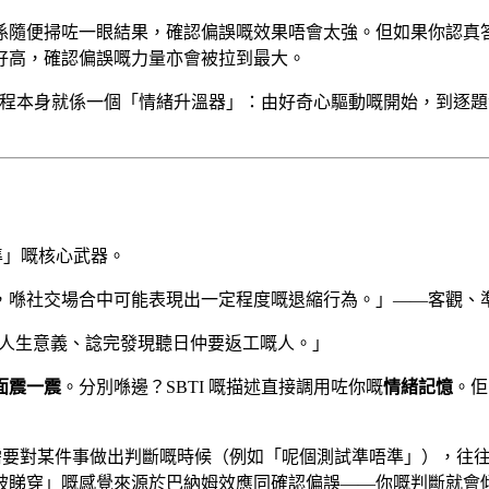
係隨便掃咗一眼結果，確認偏誤嘅效果唔會太強。但如果你認真答咗
好高，確認偏誤嘅力量亦會被拉到最大。
試流程本身就係一個「情緒升溫器」：由好奇心驅動嘅開始，到逐
準」嘅核心武器。
，喺社交場合中可能表現出一定程度嘅退縮行為。」——客觀、
板諗人生意義、諗完發現聽日仲要返工嘅人。」
面震一震
。分別喺邊？SBTI 嘅描述直接調用咗你嘅
情緒記憶
。佢
需要對某件事做出判斷嘅時候（例如「呢個測試準唔準」），往
被睇穿」嘅感覺來源於巴納姆效應同確認偏誤——你嘅判斷就會