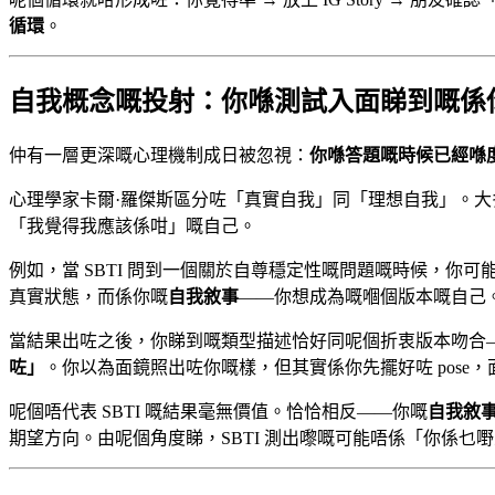
循環
。
自我概念嘅投射：你喺測試入面睇到嘅係
仲有一層更深嘅心理機制成日被忽視：
你喺答題嘅時候已經喺
心理學家卡爾·羅傑斯區分咗「真實自我」同「理想自我」。
「我覺得我應該係咁」嘅自己。
例如，當 SBTI 問到一個關於自尊穩定性嘅問題嘅時候，
真實狀態，而係你嘅
自我敘事
——你想成為嘅嗰個版本嘅自己
當結果出咗之後，你睇到嘅類型描述恰好同呢個折衷版本吻合
咗」
。你以為面鏡照出咗你嘅樣，但其實係你先擺好咗 pose
呢個唔代表 SBTI 嘅結果毫無價值。恰恰相反——你嘅
自我敘
期望方向。由呢個角度睇，SBTI 測出嚟嘅可能唔係「你係