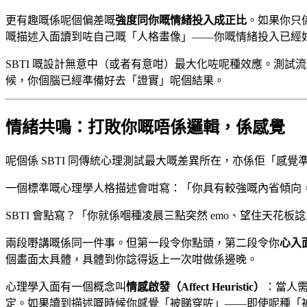
更有趣嘅係呢個偏差嘅
強度同你嘅情緒投入成正比
。如果你只
嘅描述入面讀到咗自己嘅「人格畫像」——你嘅情緒投入已經
SBTI 嘅設計無意中（或者有意咁）最大化咗呢種效應。測
候，你個腦已經準備好去「證實」呢個結果。
情緒共鳴：打敗你嘅唔係邏輯，係感覺
呢個係 SBTI 同傳統心理測試最大嘅差異所在，亦係佢「感覺
一個標準嘅心理學人格描述會咁寫：「你具有較強嘅內省傾向
SBTI 會點寫？「你就係嗰種凌晨三點突然 emo、望住天花
兩段嘢講嘅係同一件事。但第一段令你點頭，第二段令你
心入
個畫面太具體，具體到你諗得返上一次咁做係邊晚。
心理學入面有一個概念叫
情感啟發（Affect Heuristic）
：當人
定。如果讀到描述嘅時候你感覺「被睇穿咗」——即使呢種「