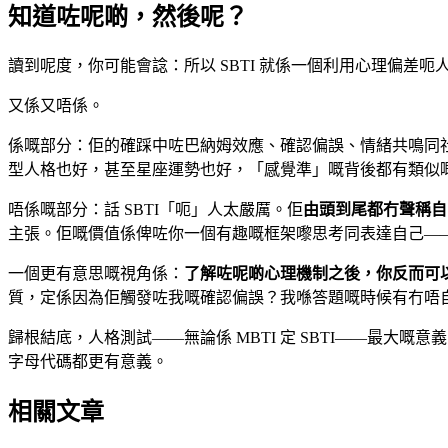
知道咗呢啲，然後呢？
讀到呢度，你可能會諗：所以 SBTI 就係一個利用心理偏差呃
又係又唔係。
係嘅部分：佢的確踩中咗巴納姆效應、確認偏誤、情緒共鳴同社交
型人格也好，甚至星座運勢也好，「感覺準」嘅背後都有類似
唔係嘅部分：話 SBTI「呃」人太嚴厲。佢
由頭到尾都冇聲稱自
主張。佢嘅價值係俾咗你一個有趣嘅框架嚟思考同表達自己—
一個更有意思嘅視角係：
了解咗呢啲心理機制之後，你反而可以由
質，定係因為佢觸發咗我嘅確認偏誤？我喺答題嘅時候有冇唔
歸根結底，人格測試——無論係 MBTI 定 SBTI——最大嘅
字母代碼都更有意義。
相關文章