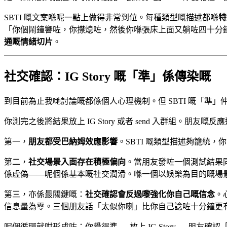
SBTI 嘅文案喺呢一點上做得非常到位。每種類型嘅描述都喺
特
「你個鬧鐘響咗，你㩒熄咗，然後你喺張床上面又躺咗四十分
通嘅情緒切片
。
社交確認：IG Story 嘅「準」係傳染嘅
到目前為止我哋討論嘅都係個人心理機制。但 SBTI 嘅「準
你測完之後將結果放上 IG Story 或者 send 入群組
第一，
朋友都受巴納姆效應影響
。SBTI 嘅類型描述夠籠統
第二，
社交場景入面存在積極偏向
。當朋友發咗一個測試結果
係虛偽——呢個係基本嘅社交潤滑。喺一個以娛樂為目的嘅場
第三，亦係最關鍵嘅：
社交確認會反過嚟強化你自己嘅信念
。
信息量為零。三個朋友話「太似你喇」比你自己諗咗十分鐘更
呢個循環就咁形成咗：你覺得準 → 放上 IG Story → 朋