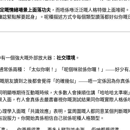
定嘅情緒場景上面落功夫
，而唔係喺泛泛嘅人格特徵上面堆砌。死
鐘諗緊點解要起身」。呢種描述方式令每個類型讀落都好似你嘅
」仲有一個強大嘅外部放大器：
社交環境
。
。朋友嘅反應通常係兩種：「太似你喇！」「呢個咪就係你囉！」——
，你嘅朋友讀到之後都會覺得「的確幾似」——唔一定係因為你真
同明顯喺期待互動嘅時候，大多數人會揀順住講「哈哈哈太準喇
景入面，冇人會真係去嚴肅審視你嘅測試結果同你嘅實際人格係
心理學入面嘅「共識效應」表明，當周圍嘅人都同意某個判斷嘅
有說服力。你開始真係相信自己就係呢種人格類型。
友確認「準」 → 你更覺得準 → 更多人睇到並去測 → 佢哋都覺得準