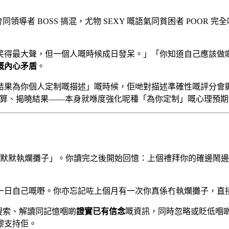
會同領導者 BOSS 搞混，尤物 SEXY 嘅語氣同貧困者 PO
笑得最大聲，但一個人嘅時候成日發呆。」「你知道自己應該做
嘅內心矛盾
。
結果為你個人定制嘅描述」嘅時候，佢哋對描述準確性嘅評分會
等計算、揭曉結果——本身就喺度強化呢種「為你定制」嘅心理預期
手默默執爛攤子」。你讀完之後開始回憶：上個禮拜你的確邊鬧邊 O
一日自己嘅嘢。你亦忘記咗上個月有一次你真係冇執爛攤子，直
搜索、解讀同記憶嗰啲
證實已有信念
嘅資訊，同時忽略或貶低嗰
嚟支持佢。