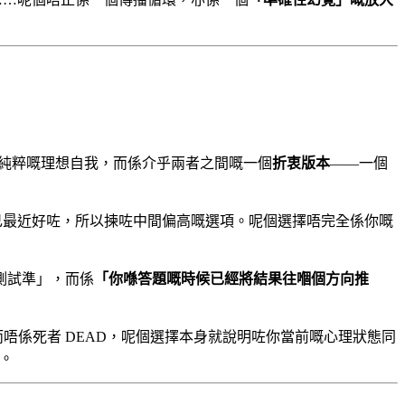
純粹嘅理想自我，而係介乎兩者之間嘅一個
折衷版本
——一個
自己最近好咗，所以揀咗中間偏高嘅選項。呢個選擇唔完全係你嘅
測試準」，而係
「你喺答題嘅時候已經將結果往嗰個方向推
 而唔係死者 DEAD，呢個選擇本身就說明咗你當前嘅心理狀態同
。