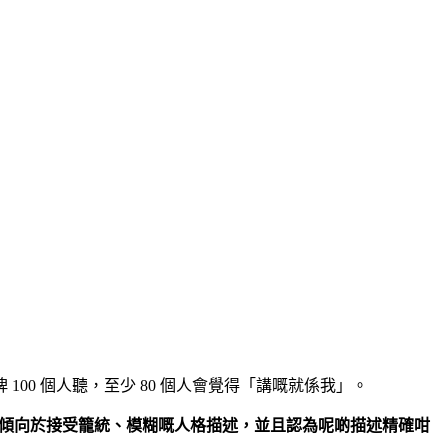
0 個人聽，至少 80 個人會覺得「講嘅就係我」。
傾向於接受籠統、模糊嘅人格描述，並且認為呢啲描述精確咁