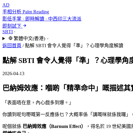
AD
手相分析
Palm Reading
影低手掌 · 即時解讀 · 中西印三大流派
即刻試下
SBTI
·
繁體中文(香港)
返回首頁
/
點解 SBTI 會令人覺得「準」？心理學角度解讀
點解 SBTI 會令人覺得「準」？心理學角
2026-04-13
巴納姆效應：嗰啲「精準命中」嘅描述其
「表面唔在意，內心戲多到爆。」
你讀到呢句嘢嘅第一反應係乜？大概率係「講嘅咪就係我囉」。你
呢個就係
巴納姆效應（Barnum Effect）
，得名於 19 世紀