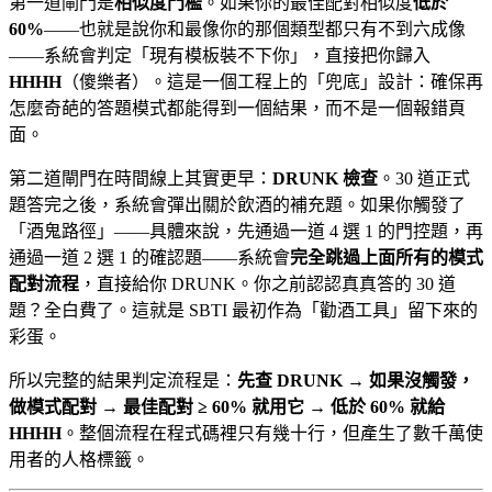
第一道閘門是
相似度門檻
。如果你的最佳配對相似度
低於
60%
——也就是說你和最像你的那個類型都只有不到六成像
——系統會判定「現有模板裝不下你」，直接把你歸入
HHHH
（傻樂者）。這是一個工程上的「兜底」設計：確保再
怎麼奇葩的答題模式都能得到一個結果，而不是一個報錯頁
面。
第二道閘門在時間線上其實更早：
DRUNK 檢查
。30 道正式
題答完之後，系統會彈出關於飲酒的補充題。如果你觸發了
「酒鬼路徑」——具體來說，先通過一道 4 選 1 的門控題，再
通過一道 2 選 1 的確認題——系統會
完全跳過上面所有的模式
配對流程
，直接給你 DRUNK。你之前認認真真答的 30 道
題？全白費了。這就是 SBTI 最初作為「勸酒工具」留下來的
彩蛋。
所以完整的結果判定流程是：
先查 DRUNK → 如果沒觸發，
做模式配對 → 最佳配對 ≥ 60% 就用它 → 低於 60% 就給
HHHH
。整個流程在程式碼裡只有幾十行，但產生了數千萬使
用者的人格標籤。