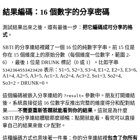
結果編碼：16 個數字的分享密碼
測試結果出來之後，還有最後一步：
把它編碼成可分享的格
式
。
SBTI 的分享連結裡藏了一個 16 位的純數字字串。前 15 位是
你在 15 個維度上的原始分數（每個維度一位數字，範圍 2-
6），最後 1 位是 DRUNK 標記（0 或 1）。比如字串
表示：S1=5, S2=3, S3=4, E1=2, E2=3, E3=6,
5342364553423420
A1=4, A2=5, A3=5, Ac1=3, Ac2=4, Ac3=2, So1=3, So2=4,
So3=2，DRUNK=0。
這個編碼被嵌入分享連結的
參數中。朋友打開連結
?result=
後，系統直接從這 16 位數字反推出完整的維度得分和配對結
果——
不需要重新答題就能看到你的結果
。這就是為什麼
SBTI 的分享連結體驗那麼順暢：點開就能看，看完可以直接
拿自己的結果來做 CP 配對。
這種編碼方式也意味著一件事：你的分享連結裡
包含了你所有