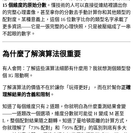
15 個維度的原始分數
。懂技術的人可以直接從連結裡讀出你
的完整心理畫像，甚至拿你的分數去手動計算你和其他類型的
配對度。某種意義上，這個 16 位數字比你的類型名字承載了
更多資訊——它是一張完整的心理快照，只是被壓縮成了一串
不起眼的數字。
為什麼了解演算法很重要
有人會問：了解這些演算法細節有什麼用？我就想測個類型發
個 IG 限動啊。
了解演算法的價值不在於讓你「玩得更好」，而在於幫你
正確
理解結果的含義和限制
。
知道了每個維度只有 2 道題，你就明白為什麼重測結果會變
——一道題改一個選項，維度分數就可能從 H 變成 M 甚至
L，整個配對結果隨之翻轉。知道了曼哈頓距離的計算方式，
你就理解了「73% 配對」和「95% 配對」的區別到底有多大