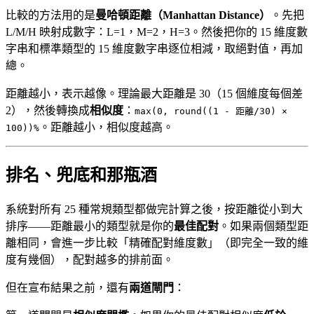
比較的方法用的是
曼哈頓距離（Manhattan Distance）
。先把
L/M/H 映射成數字：L=1，M=2，H=3。然後把你的 15 維度數
字串和標準類型的 15 維度數字串逐位相減，取絕對值，再加
總。
距離越小，表示越像。理論最大距離是 30（15 個維度每個差
2），然後轉換成
相似度
：
max(0, round((1 - 距離/30) ×
。距離越小，相似度越高。
100))%
排名、兜底和那瓶酒
系統對所有 25 種常規類型都做完計算之後，按距離從小到大
排序——距離最小的類型就是你的
最佳配對
。如果兩個類型距
離相同，會進一步比較「精確配對維度數」（即完全一致的維
度有幾個），配對越多的排前面。
但在宣布結果之前，還有
兩道閘門
：