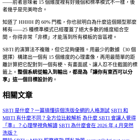
——前者意味著 15 個維度裡有好幾個和標準模式不一樣，後
者幾乎是完美吻合。
知道了 HHHH 的 60% 門檻，你也就明白為什麼這個類型那麼
稀有——25 種標準模式已經覆蓋了絕大多數的維度組合空
間，你得非常「非標」才能落到所有模板的盲區裡。
SBTI 的演算法不複雜，但它足夠優雅。用最少的數據（30 個
選擇）構建出一個有 15 個維度的心理畫像，再用最簡單的距
離計算把它配對到一個有梗、有畫面感、讓人忍不住截圖的標
籤上。
整個系統從輸入到輸出，都是為「讓你有東西可以分
享」這一個目標設計的
。
相關文章
SBTI 是什麼？一篇搞懂這個洗版全網的人格測試
SBTI 和
MBTI 有什麼不同？全方位比較解析
為什麼 SBTI 會讓人覺得
「準」？心理學視角解讀
SBTI 為什麼會在 2026 年 4 月突然
洗版？