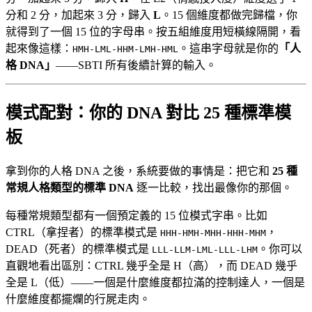
分和 2 分，加起來 3 分，歸入
L
。15 個維度都做完歸檔，你
就得到了一個 15 位的字母串。按五組維度用短橫線隔開，看
起來像這樣：
。這串字母就是你的
「人
HMH-LML-HHM-LMH-HML
格 DNA」
——SBTI 所有後續計算的輸入。
模式配對：你的 DNA 對比 25 種標準模
板
拿到你的人格 DNA 之後，系統要做的事情是：把它和
25 種
常規人格類型的標準 DNA
逐一比較，找出最像你的那個。
每種常規類型都有一個預定義的 15 位模式字串。比如
CTRL（拿捏者）的標準模式是
，
HHH-HMH-MHH-HHH-MHM
DEAD（死者）的標準模式是
。你可以
LLL-LLM-LML-LLL-LHM
直觀地看出區別：CTRL 幾乎全是 H（高），而 DEAD 幾乎
全是 L（低）——一個是什麼維度都拉滿的控制達人，一個是
什麼維度都擺爛的行屍走肉。