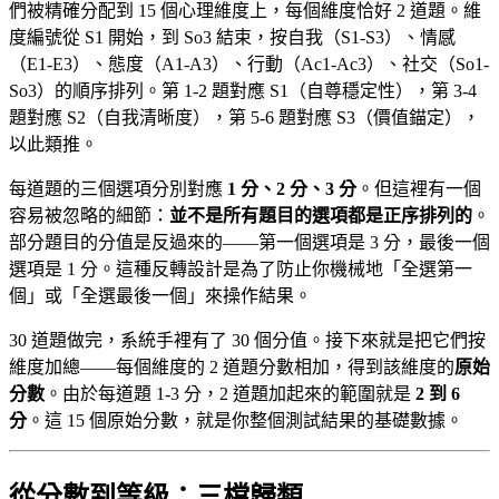
們被精確分配到 15 個心理維度上，每個維度恰好 2 道題。維
度編號從 S1 開始，到 So3 結束，按自我（S1-S3）、情感
（E1-E3）、態度（A1-A3）、行動（Ac1-Ac3）、社交（So1-
So3）的順序排列。第 1-2 題對應 S1（自尊穩定性），第 3-4
題對應 S2（自我清晰度），第 5-6 題對應 S3（價值錨定），
以此類推。
每道題的三個選項分別對應
1 分、2 分、3 分
。但這裡有一個
容易被忽略的細節：
並不是所有題目的選項都是正序排列的
。
部分題目的分值是反過來的——第一個選項是 3 分，最後一個
選項是 1 分。這種反轉設計是為了防止你機械地「全選第一
個」或「全選最後一個」來操作結果。
30 道題做完，系統手裡有了 30 個分值。接下來就是把它們按
維度加總——每個維度的 2 道題分數相加，得到該維度的
原始
分數
。由於每道題 1-3 分，2 道題加起來的範圍就是
2 到 6
分
。這 15 個原始分數，就是你整個測試結果的基礎數據。
從分數到等級：三檔歸類