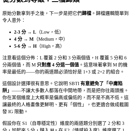
原始分數拿到手之後，下一步是把它們
歸檔
。歸檔邏輯簡單到
令人意外：
2-3 分 → L
（Low，低）
4 分 → M
（Medium，中）
5-6 分 → H
（High，高）
注意看這個分佈：L 覆蓋 2 分和 3 分兩個值，H 覆蓋 5 分和 6
分兩個值，而 M
只對應 4 分這一個值
。這意味著拿到 M 的機
率是最低的——你的兩道題必須恰好是 1+3 或 2+2 的組合。
這個設計選擇很有意思。它說明 SBTI
有意避免了「中庸陷
阱」
——不讓大多數人都落在中間地帶，而是把你往兩頭推。
你在某個維度上大概率是偏高或偏低的，而不是不高不低。這
讓最終的人格畫像更鮮明、更有「個性」，也更適合做成截圖
發 IG 限動。
假設你在 S1（自尊穩定性）維度的兩道題分別選了 2 分和 3
分，加起來 5 分，歸入
H
。在 E2（情感投入度）維度選了 1