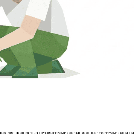
х две полностью независимые операционные системы: одна наз