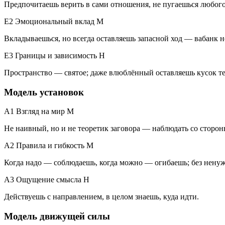
Предпочитаешь верить в сами отношения, не пугаешься любого 
E2 Эмоциональный вклад
M
Вкладываешься, но всегда оставляешь запасной ход — вабанк н
E3 Границы и зависимость
H
Пространство — святое; даже влюблённый оставляешь кусок те
Модель установок
A1 Взгляд на мир
M
Не наивный, но и не теоретик заговора — наблюдать со сторо
A2 Правила и гибкость
M
Когда надо — соблюдаешь, когда можно — огибаешь; без ненуж
A3 Ощущение смысла
H
Действуешь с направлением, в целом знаешь, куда идти.
Модель движущей силы