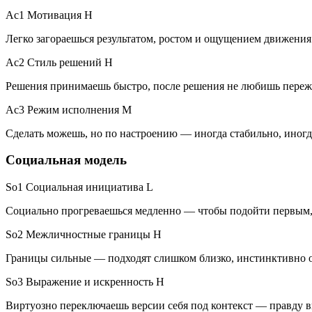
Ac1 Мотивация
H
Легко загораешься результатом, ростом и ощущением движения
Ac2 Стиль решений
H
Решения принимаешь быстро, после решения не любишь переж
Ac3 Режим исполнения
M
Сделать можешь, но по настроению — иногда стабильно, иногд
Социальная модель
So1 Социальная инициатива
L
Социально прогреваешься медленно — чтобы подойти первым, 
So2 Межличностные границы
H
Границы сильные — подходят слишком близко, инстинктивно 
So3 Выражение и искренность
H
Виртуозно переключаешь версии себя под контекст — правду в