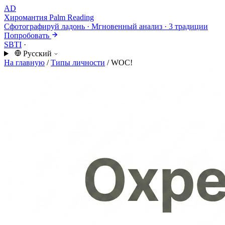
AD
Хиромантия
Palm Reading
Сфотографируй ладонь · Мгновенный анализ · 3 традиции
Попробовать
SBTI
·
Русский
На главную
/
Типы личности
/
WOC!