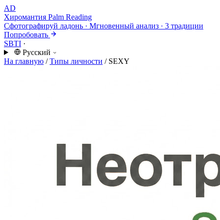
AD
Хиромантия
Palm Reading
Сфотографируй ладонь · Мгновенный анализ · 3 традиции
Попробовать
SBTI
·
Русский
На главную
/
Типы личности
/
SEXY