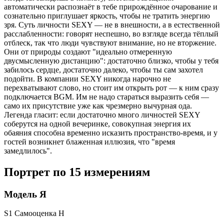
автоматически распознаёт в тебе прирождённое очарование и
сознательно приглушает яркость, чтобы не тратить энергию
зря. Суть личности SEXY — не в внешности, а в естественной
расслабленности: говорят неспешно, во взгляде всегда тёплый
отблеск, так что люди чувствуют внимание, но не вторжение.
Они от природы создают "идеально отмеренную
двусмысленную дистанцию": достаточно близко, чтобы у тебя
забилось сердце, достаточно далеко, чтобы ты сам захотел
подойти. В компании SEXY никогда нарочно не
перехватывают слово, но стоит им открыть рот — к ним сразу
подключается BGM. Им не надо стараться выразить себя —
само их присутствие уже как чрезмерно вычурная ода.
Легенда гласит: если достаточно много личностей SEXY
соберутся на одной вечеринке, совокупная энергия их
обаяния способна временно исказить пространство-время, и у
гостей возникнет блаженная иллюзия, что "время
замедлилось".
Портрет по 15 измерениям
Модель Я
S1 Самооценка
H