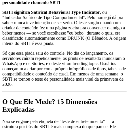
personalidade chamado SBTI
.
SBTI significa Satirical Behavioral Type Indicator
, ou
"Indicador Satírico de Tipo Comportamental". Pelo nome já dá pra
saber: nunca teve intenção de ser sério. O teste surgiu quando um
criador de conteúdo fez uma página zoeira pra convencer o amigo a
beber menos — se você escolhesse "eu bebo" durante o quiz, era
classificado automaticamente como DRUNK (O Bêbado). A origem
inteira do SBTI é essa piada.
Só que essa piada saiu do controle. No dia do lançamento, os
servidores caíram repetidamente, os prints de resultado inundaram o
WhatsApp e os Stories, e o teste virou trending topic. Usuários
começaram a criar por conta própria infográficos de tipos, tabelas de
compatibilidade e conteúdo de casal. Em menos de uma semana, o
SBTI se tornou o teste de personalidade mais viral da primavera de
2026.
O Que Ele Mede? 15 Dimensões
Explicadas
Não se engane pela etiqueta de "teste de entretenimento" — a
estrutura por trás do SBTI é mais complexa do que parece. Ele