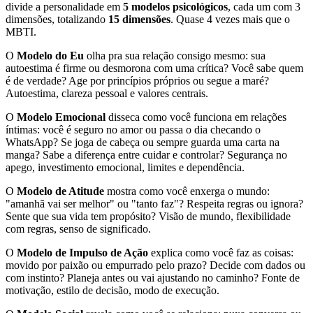
divide a personalidade em
5 modelos psicológicos
, cada um com 3
dimensões, totalizando
15 dimensões
. Quase 4 vezes mais que o
MBTI.
O
Modelo do Eu
olha pra sua relação consigo mesmo: sua
autoestima é firme ou desmorona com uma crítica? Você sabe quem
é de verdade? Age por princípios próprios ou segue a maré?
Autoestima, clareza pessoal e valores centrais.
O
Modelo Emocional
disseca como você funciona em relações
íntimas: você é seguro no amor ou passa o dia checando o
WhatsApp? Se joga de cabeça ou sempre guarda uma carta na
manga? Sabe a diferença entre cuidar e controlar? Segurança no
apego, investimento emocional, limites e dependência.
O
Modelo de Atitude
mostra como você enxerga o mundo:
"amanhã vai ser melhor" ou "tanto faz"? Respeita regras ou ignora?
Sente que sua vida tem propósito? Visão de mundo, flexibilidade
com regras, senso de significado.
O
Modelo de Impulso de Ação
explica como você faz as coisas:
movido por paixão ou empurrado pelo prazo? Decide com dados ou
com instinto? Planeja antes ou vai ajustando no caminho? Fonte de
motivação, estilo de decisão, modo de execução.