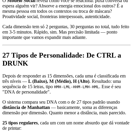
O
Modelo Social
revela como você se relaciona: puxa conversa ou
espera alguém vir? Absorve a energia emocional dos outros? É a
mesma pessoa em todos os contextos ou troca de máscara?
Proatividade social, fronteiras interpessoais, autenticidade.
Cada dimensão tem só 2 perguntas, 30 perguntas no total, tudo feito
em 3-5 minutos. Rápido, sim. Mas precisão limitada — ponto
importante que vamos expandir mais adiante.
27 Tipos de Personalidade: De CTRL a
DRUNK
Depois de responder as 15 dimensões, cada uma é classificada em
três níveis —
L (Baixo), M (Médio), H (Alto)
. Resultado: uma
sequência de 15 letras, tipo
. Esse é seu
HMH-LML-HHM-LMH-HML
"DNA de personalidade".
O sistema compara seu DNA com o de 27 tipos padrão usando
distância de Manhattan
— basicamente, soma as diferenças
dimensão por dimensão. Quanto menor a distância, mais parecido.
25 tipos regulares
, cada um com um nome absurdo que dá vontade
de printar: