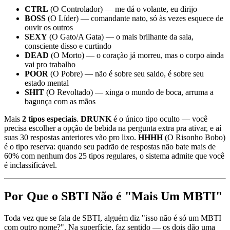
CTRL
(O Controlador) — me dá o volante, eu dirijo
BOSS
(O Líder) — comandante nato, só às vezes esquece de
ouvir os outros
SEXY
(O Gato/A Gata) — o mais brilhante da sala,
consciente disso e curtindo
DEAD
(O Morto) — o coração já morreu, mas o corpo ainda
vai pro trabalho
POOR
(O Pobre) — não é sobre seu saldo, é sobre seu
estado mental
SHIT
(O Revoltado) — xinga o mundo de boca, arruma a
bagunça com as mãos
Mais
2 tipos especiais
.
DRUNK
é o único tipo oculto — você
precisa escolher a opção de bebida na pergunta extra pra ativar, e aí
suas 30 respostas anteriores vão pro lixo.
HHHH
(O Risonho Bobo)
é o tipo reserva: quando seu padrão de respostas não bate mais de
60% com nenhum dos 25 tipos regulares, o sistema admite que você
é inclassificável.
Por Que o SBTI Não é "Mais Um MBTI"
Toda vez que se fala de SBTI, alguém diz "isso não é só um MBTI
com outro nome?". Na superfície, faz sentido — os dois dão uma