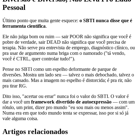
Pessoal
Último ponto que muita gente esquece:
o SBTI nunca disse que é
ferramenta científica
.
Ele não julga bom ou ruim — sair POOR não significa que você é
pobre de verdade, sair DEAD não significa que você precisa de
terapia. Não serve pra entrevista de emprego, diagnóstico clínico, ou
pra usar de argumento numa briga com o namorado ("tá vendo,
você é CTRL, quer controlar tudo!").
Pense no SBTI como um espelho deformante de parque de
diversões. Mostra um lado seu — talvez o mais debochado, talvez o
mais cansado. Mas a imagem no espelho é distorcida; é pra rir, não
pra tirar RG.
Dito isso, "acertar ou errar" nunca foi o valor do SBTI. O valor é
dar a você um
framework divertido de autoexpressão
— com um
rótulo, um print, dizer pro mundo "eu sou mais ou menos assim".
Numa era em que todo mundo tenta se expressar, isso por si só já
vale alguma coisa.
Artigos relacionados