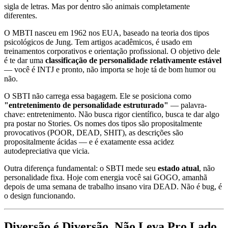
sigla de letras. Mas por dentro são animais completamente
diferentes.
O MBTI nasceu em 1962 nos EUA, baseado na teoria dos tipos
psicológicos de Jung. Tem artigos acadêmicos, é usado em
treinamentos corporativos e orientação profissional. O objetivo dele
é te dar uma
classificação de personalidade relativamente estável
— você é INTJ e pronto, não importa se hoje tá de bom humor ou
não.
O SBTI não carrega essa bagagem. Ele se posiciona como
"entretenimento de personalidade estruturado"
— palavra-
chave: entretenimento. Não busca rigor científico, busca te dar algo
pra postar no Stories. Os nomes dos tipos são propositalmente
provocativos (POOR, DEAD, SHIT), as descrições são
propositalmente ácidas — e é exatamente essa acidez
autodepreciativa que vicia.
Outra diferença fundamental: o SBTI mede seu
estado atual
, não
personalidade fixa. Hoje com energia você sai GOGO, amanhã
depois de uma semana de trabalho insano vira DEAD. Não é bug, é
o design funcionando.
Diversão é Diversão, Não Leva Pro Lado