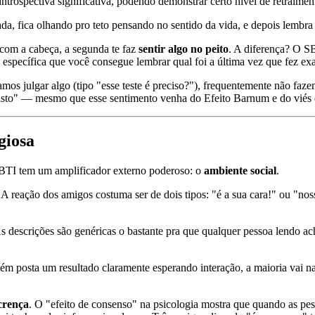
ntrospectiva significativa, podendo demonstrar certo nível de retraiment
a, fica olhando pro teto pensando no sentido da vida, e depois lembr
 com a cabeça, a segunda te faz
sentir algo no peito
. A diferença? O S
específica que você consegue lembrar qual foi a última vez que fez exa
amos julgar algo (tipo "esse teste é preciso?"), frequentemente não fa
visto" — mesmo que esse sentimento venha do Efeito Barnum e do viés 
giosa
SBTI tem um amplificador externo poderoso: o
ambiente social
.
 reação dos amigos costuma ser de dois tipos: "é a sua cara!" ou "nos
As descrições são genéricas o bastante pra que qualquer pessoa lendo 
ém posta um resultado claramente esperando interação, a maioria vai n
 crença
. O "efeito de consenso" na psicologia mostra que quando as p