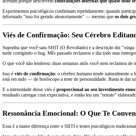
acertam porque descrevem
contradições internas que quase todo 
Experimentos psicológicos confirmam repetidamente: quando participan
informado "isso foi gerado aleatoriamente" — mesmo que
os dois g
Viés de Confirmação: Seu Cérebro Editan
Suponha que você saiu SHIT (O Revoltado) e a descrição diz "xinga 
tarde corrigindo o bug. Mês passado reclamou o dia todo mas entregou
O que você não lembrou: duas semanas atrás você nem reclamou de nad
Isso é
viés de confirmação
: o cérebro humano tende naturalmente a b
está em tudo — de horóscopo a teste de personalidade. Basta te dar u
E a intensidade desse viés é
proporcional ao seu investimento emoc
resultado carregar com expectativa, e então leu um "retrato" elaborad
Ressonância Emocional: O Que Te Convenc
Essa é a maior diferença entre o SBTI e testes psicológicos tradicionai