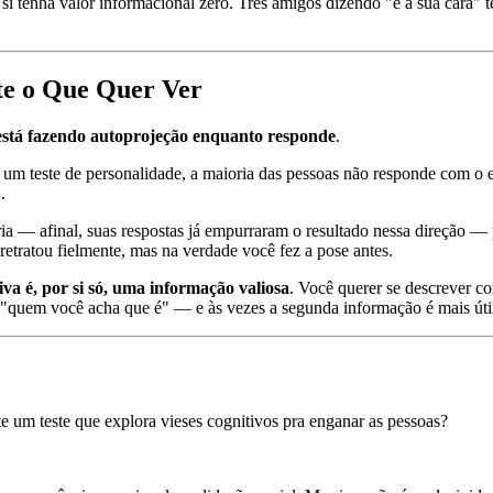
 tenha valor informacional zero. Três amigos dizendo "é a sua cara" 
te o Que Quer Ver
 está fazendo autoprojeção enquanto responde
.
de um teste de personalidade, a maioria das pessoas não responde com
.
ia — afinal, suas respostas já empurraram o resultado nessa direção — 
retratou fielmente, mas na verdade você fez a pose antes.
va é, por si só, uma informação valiosa
. Você querer se descrever 
quem você acha que é" — e às vezes a segunda informação é mais útil
 um teste que explora vieses cognitivos pra enganar as pessoas?