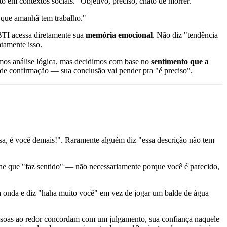
o em contextos sociais." Objetivo, preciso, chato de morrer.
a que amanhã tem trabalho."
BTI acessa diretamente sua
memória emocional
. Não diz "tendência
tamente isso.
zemos análise lógica, mas decidimos com base no
sentimento que a
de confirmação — sua conclusão vai pender pra "é preciso".
sa, é você demais!". Raramente alguém diz "essa descrição não tem
ache que "faz sentido" — não necessariamente porque você é parecido,
a onda e diz "haha muito você" em vez de jogar um balde de água
essoas ao redor concordam com um julgamento, sua confiança naquele