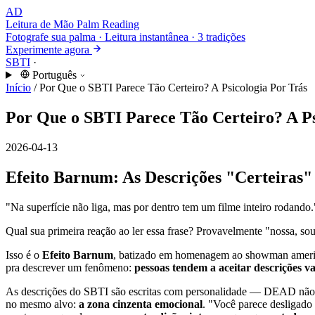
AD
Leitura de Mão
Palm Reading
Fotografe sua palma · Leitura instantânea · 3 tradições
Experimente agora
SBTI
·
Português
Início
/
Por Que o SBTI Parece Tão Certeiro? A Psicologia Por Trás
Por Que o SBTI Parece Tão Certeiro? A Ps
2026-04-13
Efeito Barnum: As Descrições "Certeira
"Na superfície não liga, mas por dentro tem um filme inteiro rodando.
Qual sua primeira reação ao ler essa frase? Provavelmente "nossa, s
Isso é o
Efeito Barnum
, batizado em homenagem ao showman americ
pra descrever um fenômeno:
pessoas tendem a aceitar descrições v
As descrições do SBTI são escritas com personalidade — DEAD não
no mesmo alvo:
a zona cinzenta emocional
. "Você parece desligado