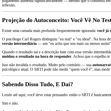
julgamento aumenta significativamente — mesmo que o consenso em si
reflexão.
Projeção do Autoconceito: Você Vê No Tes
Existe uma camada mais profunda frequentemente ignorada:
você já
O psicólogo Carl Rogers distinguiu "eu real" e "eu ideal". Na hora 
versão intermediária
— um "eu acho que sou mais ou menos assim"
Quando o resultado sai e a descrição bate com essa versão intermediár
moldou o resultado na hora de responder
. Achou que o espelho te 
Isso não invalida o resultado. Muito pelo contrário — sua
autonarrati
psicológico atual. O SBTI pode não medir "quem você é", mas mede "
Sabendo Disso Tudo, E Daí?
Lendo até aqui, você deve estar pensando: então o SBTI é basicamente
Sim e não.