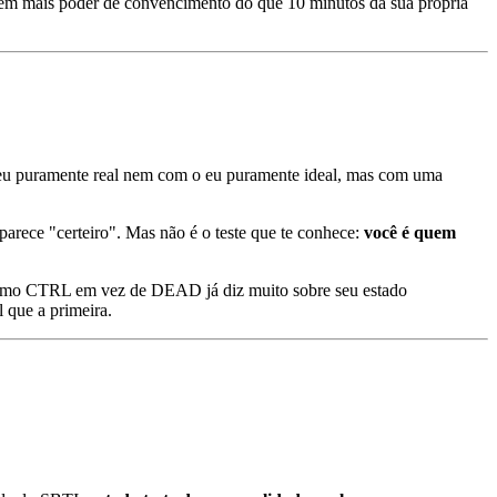
tem mais poder de convencimento do que 10 minutos da sua própria
 o eu puramente real nem com o eu puramente ideal, mas com uma
parece "certeiro". Mas não é o teste que te conhece:
você é quem
como CTRL em vez de DEAD já diz muito sobre seu estado
 que a primeira.