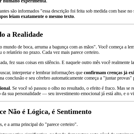
ser humano experimenta
.
tes são informados "essa descrição foi feita sob medida com base no se
rupos leiam exatamente o mesmo texto
.
do a Realidade
o mundo de boca, arruma a bagunça com as mãos". Você começa a lembr
 o relatório no prazo. Cada vez mais parece certeiro.
a, fez suas coisas em silêncio. E naquele outro mês você realmente la
uscar, interpretar e lembrar informações que
confirmam crenças já exi
ma conclusão e seu cérebro automaticamente começa a "juntar provas" p
ional
. Se você só passou o olho no resultado, o efeito é fraco. Mas s
o da sua personalidade — seu investimento emocional já está alto, e o 
e Não é Lógica, é Sentimento
s, e a arma principal do "parece certeiro".