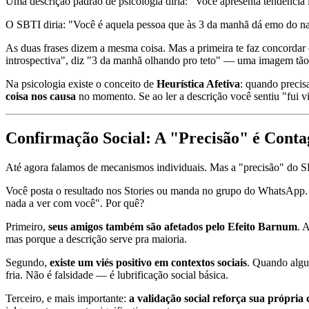
Uma descrição padrão de psicologia diria: "Você apresenta tendência i
O SBTI diria: "Você é aquela pessoa que às 3 da manhã dá emo do nad
As duas frases dizem a mesma coisa. Mas a primeira te faz concordar
introspectiva", diz "3 da manhã olhando pro teto" — uma imagem tão 
Na psicologia existe o conceito de
Heurística Afetiva
: quando precis
coisa nos causa
no momento. Se ao ler a descrição você sentiu "fui 
Confirmação Social: A "Precisão" é Conta
Até agora falamos de mecanismos individuais. Mas a "precisão" do 
Você posta o resultado nos Stories ou manda no grupo do WhatsApp. A
nada a ver com você". Por quê?
Primeiro,
seus amigos também são afetados pelo Efeito Barnum
. 
mas porque a descrição serve pra maioria.
Segundo,
existe um viés positivo em contextos sociais
. Quando algu
fria. Não é falsidade — é lubrificação social básica.
Terceiro, e mais importante:
a validação social reforça sua própria