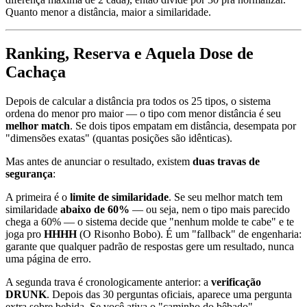
Quanto menor a distância, maior a similaridade.
Ranking, Reserva e Aquela Dose de
Cachaça
Depois de calcular a distância pra todos os 25 tipos, o sistema
ordena do menor pro maior — o tipo com menor distância é seu
melhor match
. Se dois tipos empatam em distância, desempata por
"dimensões exatas" (quantas posições são idênticas).
Mas antes de anunciar o resultado, existem
duas travas de
segurança
:
A primeira é o
limite de similaridade
. Se seu melhor match tem
similaridade
abaixo de 60%
— ou seja, nem o tipo mais parecido
chega a 60% — o sistema decide que "nenhum molde te cabe" e te
joga pro
HHHH
(O Risonho Bobo). É um "fallback" de engenharia:
garante que qualquer padrão de respostas gere um resultado, nunca
uma página de erro.
A segunda trava é cronologicamente anterior: a
verificação
DRUNK
. Depois das 30 perguntas oficiais, aparece uma pergunta
extra sobre bebida. Se você ativa o "caminho do bêbado" —