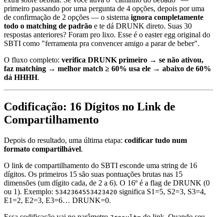
primeiro passando por uma pergunta de 4 opções, depois por uma
de confirmação de 2 opções — o sistema
ignora completamente
todo o matching de padrão
e te dá DRUNK direto. Suas 30
respostas anteriores? Foram pro lixo. Esse é o easter egg original do
SBTI como "ferramenta pra convencer amigo a parar de beber".
O fluxo completo:
verifica DRUNK primeiro → se não ativou,
faz matching → melhor match ≥ 60% usa ele → abaixo de 60%
dá HHHH
.
Codificação: 16 Dígitos no Link de
Compartilhamento
Depois do resultado, uma última etapa:
codificar tudo num
formato compartilhável
.
O link de compartilhamento do SBTI esconde uma string de 16
dígitos. Os primeiros 15 são suas pontuações brutas nas 15
dimensões (um dígito cada, de 2 a 6). O 16º é a flag de DRUNK (0
ou 1). Exemplo:
significa S1=5, S2=3, S3=4,
5342364553423420
E1=2, E2=3, E3=6… DRUNK=0.
Essa codificação vai no parâmetro
do link. Quando seu