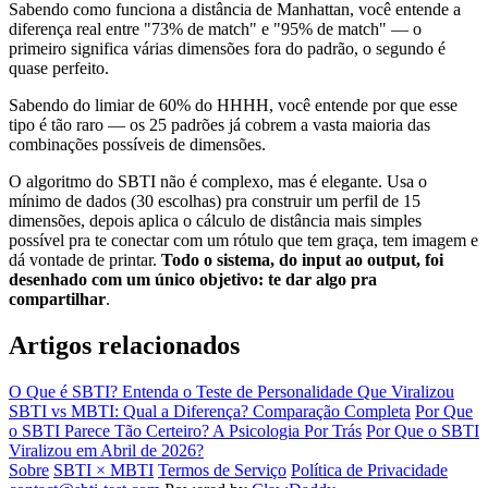
Sabendo como funciona a distância de Manhattan, você entende a
diferença real entre "73% de match" e "95% de match" — o
primeiro significa várias dimensões fora do padrão, o segundo é
quase perfeito.
Sabendo do limiar de 60% do HHHH, você entende por que esse
tipo é tão raro — os 25 padrões já cobrem a vasta maioria das
combinações possíveis de dimensões.
O algoritmo do SBTI não é complexo, mas é elegante. Usa o
mínimo de dados (30 escolhas) pra construir um perfil de 15
dimensões, depois aplica o cálculo de distância mais simples
possível pra te conectar com um rótulo que tem graça, tem imagem e
dá vontade de printar.
Todo o sistema, do input ao output, foi
desenhado com um único objetivo: te dar algo pra
compartilhar
.
Artigos relacionados
O Que é SBTI? Entenda o Teste de Personalidade Que Viralizou
SBTI vs MBTI: Qual a Diferença? Comparação Completa
Por Que
o SBTI Parece Tão Certeiro? A Psicologia Por Trás
Por Que o SBTI
Viralizou em Abril de 2026?
Sobre
SBTI × MBTI
Termos de Serviço
Política de Privacidade