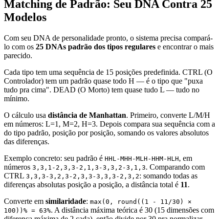
Matching de Padrão: Seu DNA Contra 25
Modelos
Com seu DNA de personalidade pronto, o sistema precisa compará-
lo com os
25 DNAs padrão dos tipos regulares
e encontrar o mais
parecido.
Cada tipo tem uma sequência de 15 posições predefinida. CTRL (O
Controlador) tem um padrão quase todo H — é o tipo que "puxa
tudo pra cima". DEAD (O Morto) tem quase tudo L — tudo no
mínimo.
O cálculo usa
distância de Manhattan
. Primeiro, converte L/M/H
em números: L=1, M=2, H=3. Depois compara sua sequência com a
do tipo padrão, posição por posição, somando os valores absolutos
das diferenças.
Exemplo concreto: seu padrão é
, em
HHL-MHH-MLH-HHM-HLH
números
. Comparando com
3,3,1-2,3,3-2,1,3-3,3,2-3,1,3
CTRL
: somando todas as
3,3,3-3,2,3-2,3,3-3,3,3-2,3,2
diferenças absolutas posição a posição, a distância total é
11
.
Converte em
similaridade
:
max(0, round((1 - 11/30) ×
. A distância máxima teórica é 30 (15 dimensões com
100))% = 63%
diferença máxima de 2 cada), então divide por 30 pra normalizar.