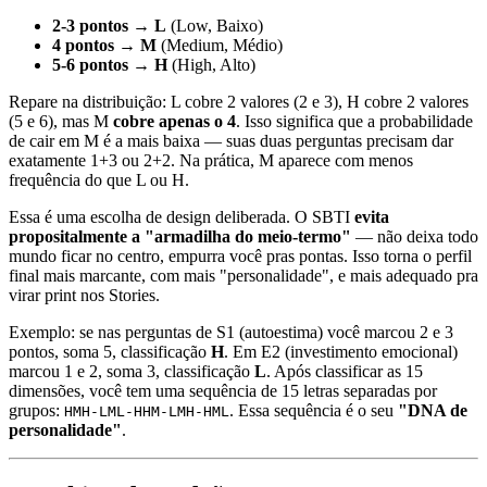
2-3 pontos → L
(Low, Baixo)
4 pontos → M
(Medium, Médio)
5-6 pontos → H
(High, Alto)
Repare na distribuição: L cobre 2 valores (2 e 3), H cobre 2 valores
(5 e 6), mas M
cobre apenas o 4
. Isso significa que a probabilidade
de cair em M é a mais baixa — suas duas perguntas precisam dar
exatamente 1+3 ou 2+2. Na prática, M aparece com menos
frequência do que L ou H.
Essa é uma escolha de design deliberada. O SBTI
evita
propositalmente a "armadilha do meio-termo"
— não deixa todo
mundo ficar no centro, empurra você pras pontas. Isso torna o perfil
final mais marcante, com mais "personalidade", e mais adequado pra
virar print nos Stories.
Exemplo: se nas perguntas de S1 (autoestima) você marcou 2 e 3
pontos, soma 5, classificação
H
. Em E2 (investimento emocional)
marcou 1 e 2, soma 3, classificação
L
. Após classificar as 15
dimensões, você tem uma sequência de 15 letras separadas por
grupos:
. Essa sequência é o seu
"DNA de
HMH-LML-HHM-LMH-HML
personalidade"
.