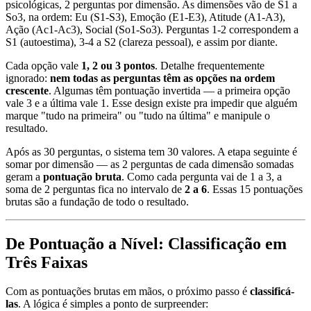
psicológicas, 2 perguntas por dimensão. As dimensões vão de S1 a
So3, na ordem: Eu (S1-S3), Emoção (E1-E3), Atitude (A1-A3),
Ação (Ac1-Ac3), Social (So1-So3). Perguntas 1-2 correspondem a
S1 (autoestima), 3-4 a S2 (clareza pessoal), e assim por diante.
Cada opção vale
1, 2 ou 3 pontos
. Detalhe frequentemente
ignorado:
nem todas as perguntas têm as opções na ordem
crescente
. Algumas têm pontuação invertida — a primeira opção
vale 3 e a última vale 1. Esse design existe pra impedir que alguém
marque "tudo na primeira" ou "tudo na última" e manipule o
resultado.
Após as 30 perguntas, o sistema tem 30 valores. A etapa seguinte é
somar por dimensão — as 2 perguntas de cada dimensão somadas
geram a
pontuação bruta
. Como cada pergunta vai de 1 a 3, a
soma de 2 perguntas fica no intervalo de
2 a 6
. Essas 15 pontuações
brutas são a fundação de todo o resultado.
De Pontuação a Nível: Classificação em
Três Faixas
Com as pontuações brutas em mãos, o próximo passo é
classificá-
las
. A lógica é simples a ponto de surpreender: