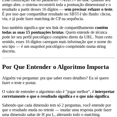
?result=
amigo abre, o sistema reconstrói toda a pontuação dimensional e o
resultado a partir desses 16 dígitos —
sem precisar refazer o teste
.
É por isso que compartilhar resultado no SBTI é tão fluido: clicou,
viu, e já pode fazer matching de CP na sequência.
Isso também significa que seu link de compartilhamento
contém
todas as suas 15 pontuações brutas
. Quem entende de técnica
pode ler seu perfil psicológico completo direto da URL. Num certo
sentido, esses 16 dígitos carregam mais informação que o nome do
seu tipo — é um snapshot psicológico comprimido numa string
discreta.
Por Que Entender o Algoritmo Importa
Alguém vai perguntar: pra que saber esses detalhes? Eu só quero
fazer o teste e postar.
O valor de entender o algoritmo não é "jogar melhor", é
interpretar
corretamente o que o resultado significa e o que não significa
.
Sabendo que cada dimensão tem só 2 perguntas, você entende por
que o resultado muda no reteste — mudar uma resposta pode fazer
uma dimensão saltar de H pra L, alterando todo o matching.