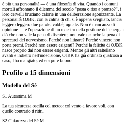
è più una personalità — è una filosofia di vita. Quando i comuni
mortali affrontano il dilemma del secolo "pasta o riso a pranzo?", i
loro cervelli bruciano calorie in una deliberazione agonizzante. La
personalità OJBK, con la calma di chi si è appena svegliato, lancia
leggero leggero due parole: vabbè, uguale. Non è mancanza di
opinione — è l'operazione di un maestro della gestione dell'energia:
ciò che non vale la pena di discutere, non vale neanche la pena di
sprecarci del nervosismo. Perché non litigare? Perché vincere non
porta premi. Perché non essere esigenti? Perché la felicità di OJBK
nasce proprio dal non essere esigenti. Mentre gli altri saltellano
avanti e indietro nell'indecisione, OJBK ha già ordinato qualcosa a
caso, l'ha mangiato, ed era pure buono.
Profilo a 15 dimensioni
Modello del Sé
S1 Autostima
M
La tua sicurezza oscilla col meteo: col vento a favore voli, con
quello contrario ti ritiri.
S2 Chiarezza del Sé
M