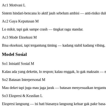
Ac1 Motivasi
L
Sistem hindari-bencana lo aktif jauh sebelum ambisi — anti-risiko dul
Ac2 Gaya Keputusan
M
Lo mikir, tapi gak sampe crash — tingkat ragu standar.
Ac3 Mode Eksekusi
M
Bisa eksekusi, tapi tergantung timing — kadang stabil kadang vibing.
Model Sosial
So1 Inisiatif Sosial
M
Kalau ada yang deketin, lo respon; kalau enggak, lo gak maksain — ela
So2 Batasan Interpersonal
M
Mau deket tapi juga mau jaga jarak — batasan menyesuaikan tergant
So3 Ekspresi & Keaslian
L
Ekspresi langsung — isi hati biasanya langsung keluar gak pake basa-