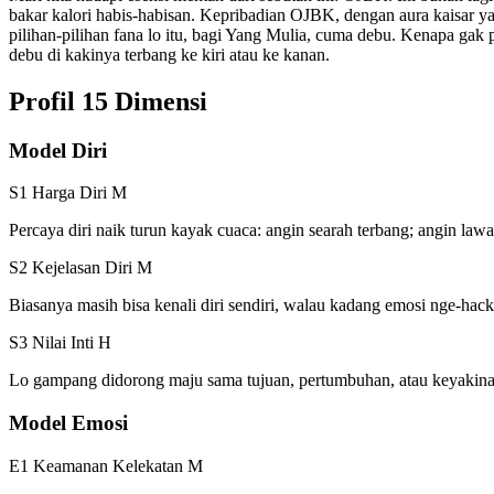
bakar kalori habis-habisan. Kepribadian OJBK, dengan aura kaisar y
pilihan-pilihan fana lo itu, bagi Yang Mulia, cuma debu. Kenapa ga
debu di kakinya terbang ke kiri atau ke kanan.
Profil 15 Dimensi
Model Diri
S1 Harga Diri
M
Percaya diri naik turun kayak cuaca: angin searah terbang; angin law
S2 Kejelasan Diri
M
Biasanya masih bisa kenali diri sendiri, walau kadang emosi nge-hack
S3 Nilai Inti
H
Lo gampang didorong maju sama tujuan, pertumbuhan, atau keyakin
Model Emosi
E1 Keamanan Kelekatan
M