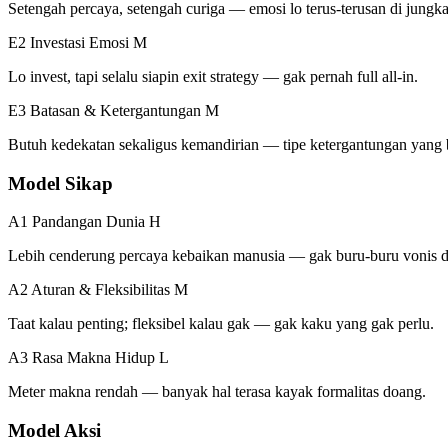
Setengah percaya, setengah curiga — emosi lo terus-terusan di jungka
E2 Investasi Emosi
M
Lo invest, tapi selalu siapin exit strategy — gak pernah full all-in.
E3 Batasan & Ketergantungan
M
Butuh kedekatan sekaligus kemandirian — tipe ketergantungan yang b
Model Sikap
A1 Pandangan Dunia
H
Lebih cenderung percaya kebaikan manusia — gak buru-buru vonis 
A2 Aturan & Fleksibilitas
M
Taat kalau penting; fleksibel kalau gak — gak kaku yang gak perlu.
A3 Rasa Makna Hidup
L
Meter makna rendah — banyak hal terasa kayak formalitas doang.
Model Aksi