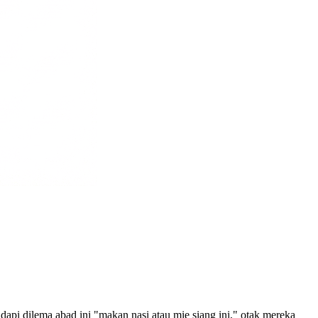
dapi dilema abad ini "makan nasi atau mie siang ini," otak mereka