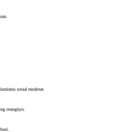
uan.
stisitas sosial moderat.
ung orangnya.
basi.