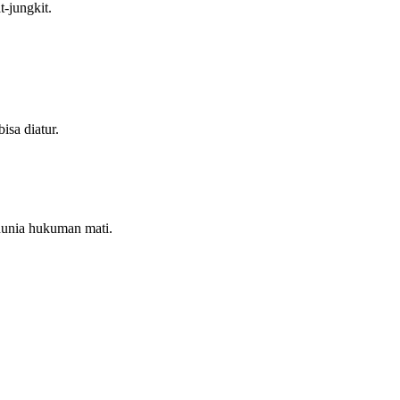
t-jungkit.
isa diatur.
dunia hukuman mati.