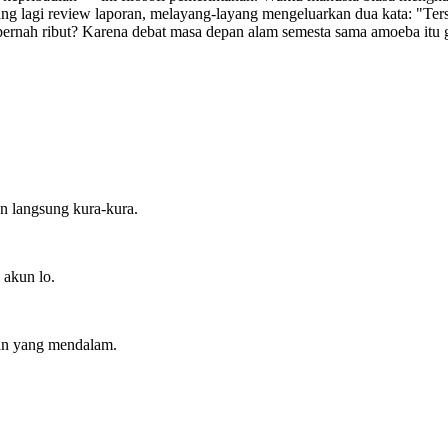
ang lagi review laporan, melayang-layang mengeluarkan dua kata: "Te
k pernah ribut? Karena debat masa depan alam semesta sama amoeba itu 
an langsung kura-kura.
 akun lo.
an yang mendalam.