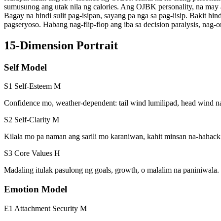
sumusunog ang utak nila ng calories. Ang OJBK personality, na may a
Bagay na hindi sulit pag-isipan, sayang pa nga sa pag-iisip. Bakit 
pagseryoso. Habang nag-flip-flop ang iba sa decision paralysis, nag-
15-Dimension Portrait
Self Model
S1 Self-Esteem
M
Confidence mo, weather-dependent: tail wind lumilipad, head wind n
S2 Self-Clarity
M
Kilala mo pa naman ang sarili mo karaniwan, kahit minsan na-hahack
S3 Core Values
H
Madaling itulak pasulong ng goals, growth, o malalim na paniniwala.
Emotion Model
E1 Attachment Security
M