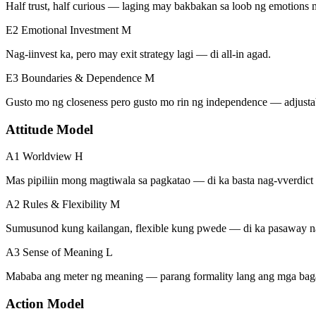
Half trust, half curious — laging may bakbakan sa loob ng emotions 
E2 Emotional Investment
M
Nag-iinvest ka, pero may exit strategy lagi — di all-in agad.
E3 Boundaries & Dependence
M
Gusto mo ng closeness pero gusto mo rin ng independence — adjusta
Attitude Model
A1 Worldview
H
Mas pipiliin mong magtiwala sa pagkatao — di ka basta nag-vverdic
A2 Rules & Flexibility
M
Sumusunod kung kailangan, flexible kung pwede — di ka pasaway n
A3 Sense of Meaning
L
Mababa ang meter ng meaning — parang formality lang ang mga bag
Action Model