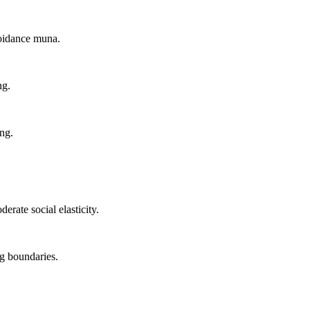
voidance muna.
ng.
ng.
rate social elasticity.
g boundaries.