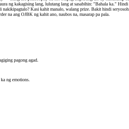
ura ng kakagising lang, lulutang lang at sasabihin: "Bahala ka." Hin
hindi nakikipagtalo? Kasi kahit manalo, walang prize. Bakit hindi ser
order na ang OJBK ng kahit ano, naubos na, masarap pa pala.
agiging pagong agad.
 ka ng emotions.