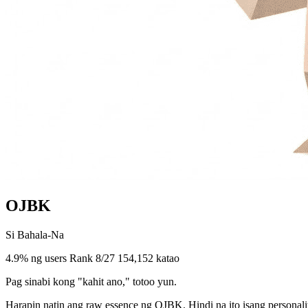
OJBK
Si Bahala-Na
4.9% ng users
Rank 8/27
154,152 katao
Pag sinabi kong "kahit ano," totoo yun.
Harapin natin ang raw essence ng OJBK. Hindi na ito isang personalit