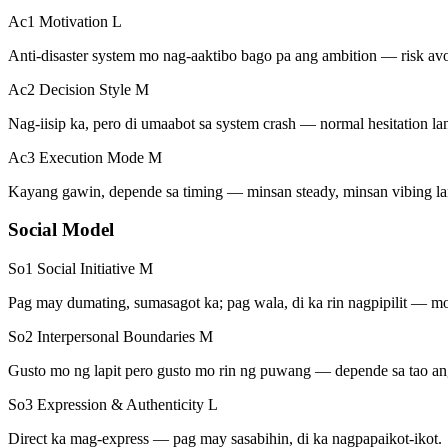
Ac1 Motivation
L
Anti-disaster system mo nag-aaktibo bago pa ang ambition — risk a
Ac2 Decision Style
M
Nag-iisip ka, pero di umaabot sa system crash — normal hesitation la
Ac3 Execution Mode
M
Kayang gawin, depende sa timing — minsan steady, minsan vibing la
Social Model
So1 Social Initiative
M
Pag may dumating, sumasagot ka; pag wala, di ka rin nagpipilit — mode
So2 Interpersonal Boundaries
M
Gusto mo ng lapit pero gusto mo rin ng puwang — depende sa tao an
So3 Expression & Authenticity
L
Direct ka mag-express — pag may sasabihin, di ka nagpapaikot-ikot.