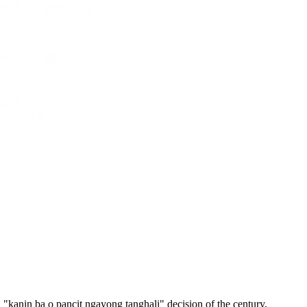
"kanin ba o pancit ngayong tanghali" decision of the century,