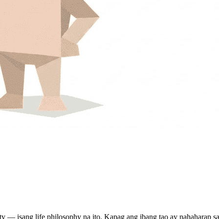
y — isang life philosophy na ito. Kapag ang ibang tao ay nahaharap sa 