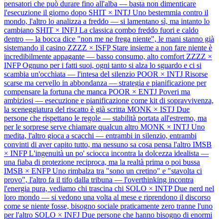
pensatori che può durare fino all'alba — basta non dimenticare
l'esecuzione il giorno dopo
SHIT × INTJ
Uno bestemmia contro il
mondo, l'altro lo analizza a freddo — si lamentano sì, ma intanto lo
cambiano
SHIT × INFJ
La classica combo freddo fuori e caldo
dentro — la bocca dice "non me ne frega niente", le mani stanno già
sistemando il casino
ZZZZ × ISFP
Stare insieme a non fare niente è
incredibilmente appagante — basso consumo, alto comfort
ZZZZ ×
INFP
Ognuno per i fatti suoi, ogni tanto si alza lo sguardo e ci si
scambia un'occhiata — l'intesa del silenzio
POOR × INTJ
Risorse
scarse ma cervello in abbondanza — strategia e pianificazione per
compensare la fortuna che manca
POOR × ENTJ
Poveri ma
ambiziosi — esecuzione e pianificazione come kit di sopravvivenza,
la sceneggiatura del riscatto è già scritta
MONK × ISTJ
Due
persone che rispettano le regole — stabilità portata all'estremo, ma
per le sorprese serve chiamare qualcun altro
MONK × INTJ
Uno
medita, l'altro gioca a scacchi — entrambi in silenzio, entrambi
convinti di aver capito tutto, ma nessuno sa cosa pensa l'altro
IMSB
× INFP
L'ingenuità un po' sciocca incontra la dolcezza idealista —
una fiaba di protezione reciproca, ma la realtà prima o poi bussa
IMSB × ENFP
Uno rimbalza tra "sono un cretino" e "stavolta ci
provo", l'altro fa il tifo dalla tribuna — l'overthinking incontra
l'energia pura, vediamo chi trascina chi
SOLO × INTP
Due nerd nel
loro mondo — si vedono una volta al mese e riprendono il discorso
come se niente fosse, bisogno sociale praticamente zero tranne l'uno
per l'altro
SOLO × INFJ
Due persone che hanno bisogno di enormi