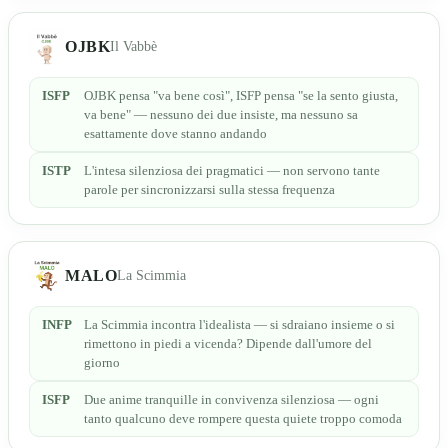
OJBK
Il Vabbè
ISFP
OJBK pensa "va bene così", ISFP pensa "se la sento giusta,
va bene" — nessuno dei due insiste, ma nessuno sa
esattamente dove stanno andando
ISTP
L'intesa silenziosa dei pragmatici — non servono tante
parole per sincronizzarsi sulla stessa frequenza
MALO
La Scimmia
INFP
La Scimmia incontra l'idealista — si sdraiano insieme o si
rimettono in piedi a vicenda? Dipende dall'umore del
giorno
ISFP
Due anime tranquille in convivenza silenziosa — ogni
tanto qualcuno deve rompere questa quiete troppo comoda