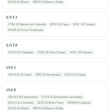
DEAD (Il Morto)
IMFW (Il Buono a Nulla)
ENTJ
CTRL (Il Maestro del Controllo)
BOSS (Il Capo)
WOC! (Il Cazzaro)
POOR (Il Povero Focalizzato)
ENTP
GOGO (Il Viandante)
FAKE (Il Finto Umano)
WOC! (Il Cazzaro)
INFJ
THAN-K (Il Grato)
SHIT (Il Misantropo)
SOLO (L'Orfano)
INFP
OH-NO (Il Catastrofista)
LOVE-R (Il Romantico Incurabile)
MALO (La Scimmia)
ZZZZ (Il Morto Finto)
IMSB (Il Coglione)
DEAD (Il Morto)
IMFW (Il Buono a Nulla)