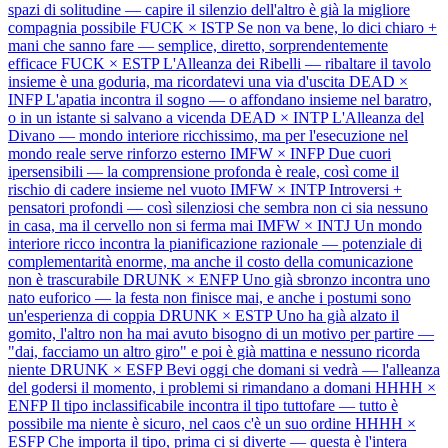
spazi di solitudine — capire il silenzio dell'altro è già la migliore
compagnia possibile
FUCK × ISTP
Se non va bene, lo dici chiaro +
mani che sanno fare — semplice, diretto, sorprendentemente
efficace
FUCK × ESTP
L'Alleanza dei Ribelli — ribaltare il tavolo
insieme è una goduria, ma ricordatevi una via d'uscita
DEAD ×
INFP
L'apatia incontra il sogno — o affondano insieme nel baratro,
o in un istante si salvano a vicenda
DEAD × INTP
L'Alleanza del
Divano — mondo interiore ricchissimo, ma per l'esecuzione nel
mondo reale serve rinforzo esterno
IMFW × INFP
Due cuori
ipersensibili — la comprensione profonda è reale, così come il
rischio di cadere insieme nel vuoto
IMFW × INTP
Introversi +
pensatori profondi — così silenziosi che sembra non ci sia nessuno
in casa, ma il cervello non si ferma mai
IMFW × INTJ
Un mondo
interiore ricco incontra la pianificazione razionale — potenziale di
complementarità enorme, ma anche il costo della comunicazione
non è trascurabile
DRUNK × ENFP
Uno già sbronzo incontra uno
nato euforico — la festa non finisce mai, e anche i postumi sono
un'esperienza di coppia
DRUNK × ESTP
Uno ha già alzato il
gomito, l'altro non ha mai avuto bisogno di un motivo per partire —
"dai, facciamo un altro giro" e poi è già mattina e nessuno ricorda
niente
DRUNK × ESFP
Bevi oggi che domani si vedrà — l'alleanza
del godersi il momento, i problemi si rimandano a domani
HHHH ×
ENFP
Il tipo inclassificabile incontra il tipo tuttofare — tutto è
possibile ma niente è sicuro, nel caos c'è un suo ordine
HHHH ×
ESFP
Che importa il tipo, prima ci si diverte — questa è l'intera