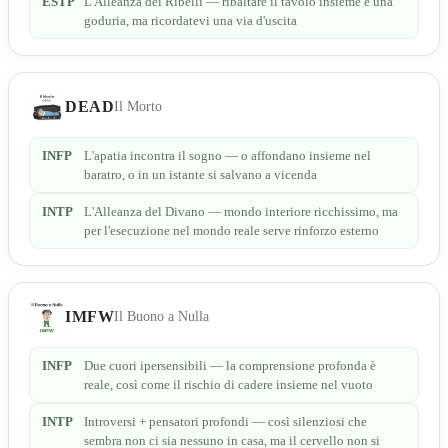
ESTP
L'Alleanza dei Ribelli — ribaltare il tavolo insieme è una
goduria, ma ricordatevi una via d'uscita
DEAD
Il Morto
INFP
L'apatia incontra il sogno — o affondano insieme nel
baratro, o in un istante si salvano a vicenda
INTP
L'Alleanza del Divano — mondo interiore ricchissimo, ma
per l'esecuzione nel mondo reale serve rinforzo esterno
IMFW
Il Buono a Nulla
INFP
Due cuori ipersensibili — la comprensione profonda è
reale, così come il rischio di cadere insieme nel vuoto
INTP
Introversi + pensatori profondi — così silenziosi che
sembra non ci sia nessuno in casa, ma il cervello non si