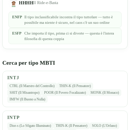
HHHH
Il Ride-e-Basta
ENFP
Il tipo inclassificabile incontra il tipo tuttofare — tutto è
possibile ma niente è sicuro, nel caos c'è un suo ordine
ESFP
Che importa il tipo, prima ci si diverte — questa è l'intera
filosofia di questa coppia
Cerca per tipo MBTI
INTJ
CTRL (Il Maestro del Controllo)
THIN-K (Il Pensatore)
SHIT (Il Misantropo)
POOR (Il Povero Focalizzato)
MONK (Il Monaco)
IMFW (Il Buono a Nulla)
INTP
Dior-s (Lo Sfigato Illuminato)
THIN-K (Il Pensatore)
SOLO (L'Orfano)