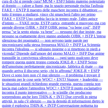
cura di chi si prende cura?
MUM × ESFJ
Istinto materno potenziato
al doppio — calore a fiumi, ma lo spazio personale rischia l'asfissia
FAKE × ENTP
Il maestro delle maschere incontra il dibattitore —
tutto il tempo a studiarsi, vince chi smascherà l'altro per primo
FAKE × ESTP
Uno cambia faccia in tempo reale, l'altro agisce
d'istinto — FAKE recita, ESTP carica, entrambi si muovono ma con
agende diverse
OJBK × ISFP
OJBK pensa "va bene così", ISFP
pensa "se la sento giusta, va bene" — nessuno dei due insiste, ma
nessuno sa esattamente dove stanno andando
OJBK × ISTP
L'intesa
silenziosa dei pragmatici — non servono tante parole per
sincronizzarsi sulla stessa frequenza
MALO × INFP
La Scimmia
incontra l'idealista — si sdraiano insieme o si rimettono in piedi a
vicenda? Dipende dall'umore del giorno
MALO × ISFP
Due anime
tranquille in convivenza silenziosa — ogni tanto qualcuno deve
rompere questa quiete troppo comoda
JOKE-R × ENFP
Senso
dell'umorismo perfettamente sincronizzato, fabbrica di risate — ma
quando arriva il discorso serio, chi lo affronta?
JOKE-R × ESFP
Dove ci sono loro non c'è mai silenzio — il problema è trovare il
momento per le cose serie
WOC! × ENTJ
Stupore + leadership —
le situazioni grandi richiedono grande energia, questa coppia non
lascia mai cadere l'atmosfera
WOC! × ENTP
Il punto esclamativo
incontra il punto interrogativo — le scintille che producono
sorprendono anche loro
THIN-K × INTJ
Due cervelli in piena
attività, in sala c'è silenzio — ma la densità di informazioni dietro le
quinte è esplosiva
THIN-K × INTP
Conversazione notturna tra