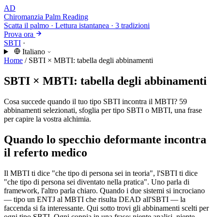
AD
Chiromanzia
Palm Reading
Scatta il palmo · Lettura istantanea · 3 tradizioni
Prova ora
SBTI
·
Italiano
Home
/
SBTI × MBTI: tabella degli abbinamenti
SBTI × MBTI: tabella degli abbinamenti
Cosa succede quando il tuo tipo SBTI incontra il MBTI? 59
abbinamenti selezionati, sfoglia per tipo SBTI o MBTI, una frase
per capire la vostra alchimia.
Quando lo specchio deformante incontra
il referto medico
Il MBTI ti dice "che tipo di persona sei in teoria", l'SBTI ti dice
"che tipo di persona sei diventato nella pratica". Uno parla di
framework, l'altro parla chiaro. Quando i due sistemi si incrociano
— tipo un ENTJ al MBTI che risulta DEAD all'SBTI — la
faccenda si fa interessante. Qui sotto trovi gli abbinamenti scelti per
ogni tipo SBTI. Ogni coppia in una frase: niente analisi, niente