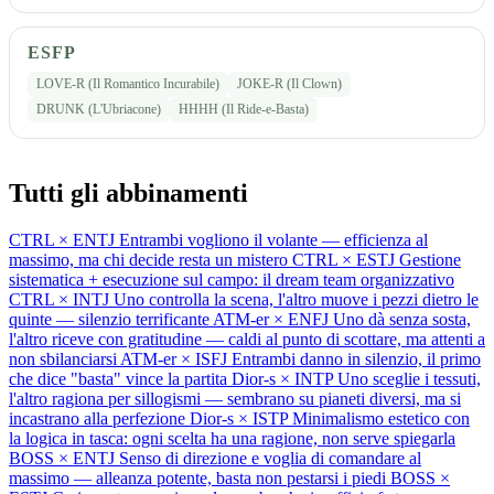
ESFP
LOVE-R (Il Romantico Incurabile)
JOKE-R (Il Clown)
DRUNK (L'Ubriacone)
HHHH (Il Ride-e-Basta)
Tutti gli abbinamenti
CTRL × ENTJ
Entrambi vogliono il volante — efficienza al
massimo, ma chi decide resta un mistero
CTRL × ESTJ
Gestione
sistematica + esecuzione sul campo: il dream team organizzativo
CTRL × INTJ
Uno controlla la scena, l'altro muove i pezzi dietro le
quinte — silenzio terrificante
ATM-er × ENFJ
Uno dà senza sosta,
l'altro riceve con gratitudine — caldi al punto di scottare, ma attenti a
non sbilanciarsi
ATM-er × ISFJ
Entrambi danno in silenzio, il primo
che dice "basta" vince la partita
Dior-s × INTP
Uno sceglie i tessuti,
l'altro ragiona per sillogismi — sembrano su pianeti diversi, ma si
incastrano alla perfezione
Dior-s × ISTP
Minimalismo estetico con
la logica in tasca: ogni scelta ha una ragione, non serve spiegarla
BOSS × ENTJ
Senso di direzione e voglia di comandare al
massimo — alleanza potente, basta non pestarsi i piedi
BOSS ×