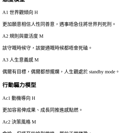
A1 世界觀傾向
H
更加願意相信人性同善意，遇事唔急住將世界判死刑。
A2 規則與靈活度
M
該守嘅時候守，該變通嘅時候都唔會死磕。
A3 人生意義感
M
偶爾有目標，偶爾都想擺爛，人生觀處於 standby mode。
行動驅力模型
Ac1 動機導向
H
更加容易俾成果、成長同推進感點燃。
Ac2 決策風格
M