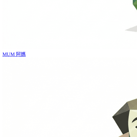
MUM
阿媽