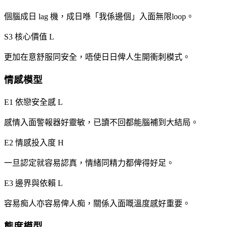
個腦成日 lag 機，成日喺「我係邊個」入面無限loop。
S3 核心價值
L
更加在意舒服同安全，唔使日日俾人生開衝刺模式。
情感模型
E1 依戀安全感
L
感情入面警報器好靈敏，已讀不回都能腦補到大結局。
E2 情感投入度
H
一旦認定就容易認真，情緒同精力都俾得好足。
E3 邊界與依賴
L
容易痴人亦容易俾人痴，關係入面嘅溫度感好重要。
態度模型