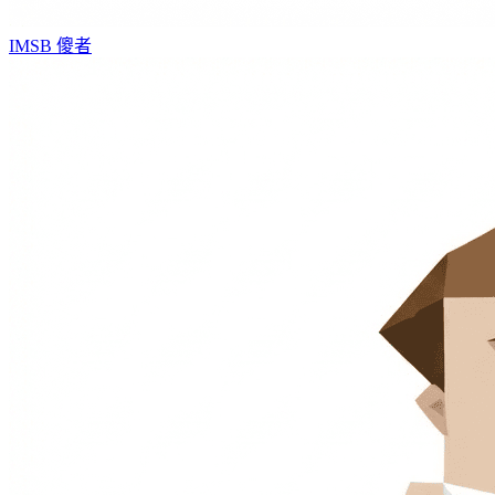
IMSB
傻者