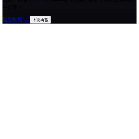
生存率。
接受挑戰 →
下次再說