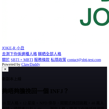
JOKE-R
小丑
去測下你係邊種人格
睇晒全部人格
關於
SBTI × MBTI
服務條款
私隱政策
contact@sbti-test.com
Powered by
ClawDaddy
✕
新副本上線
夠唔夠膽挽回一個 INFJ？
16 型人格 × 12 星座 × NPD 倖存，闖關式挽回挑戰。48 萬人
玩過，通關率只有 0.4%——測完人格，嚟測下你喺感情裡嘅