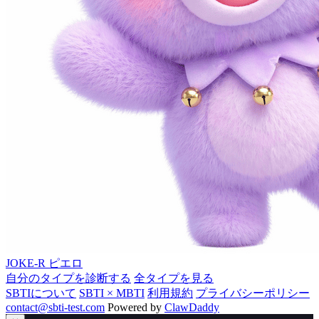
JOKE-R
ピエロ
自分のタイプを診断する
全タイプを見る
SBTIについて
SBTI × MBTI
利用規約
プライバシーポリシー
contact@sbti-test.com
Powered by
ClawDaddy