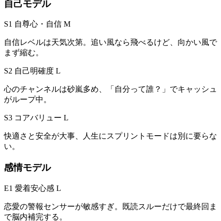
自己モデル
S1 自尊心・自信
M
自信レベルは天気次第。追い風なら飛べるけど、向かい風で
まず縮む。
S2 自己明確度
L
心のチャンネルは砂嵐多め、「自分って誰？」でキャッシュ
がループ中。
S3 コアバリュー
L
快適さと安全が大事、人生にスプリントモードは別に要らな
い。
感情モデル
E1 愛着安心感
L
恋愛の警報センサーが敏感すぎ。既読スルーだけで最終回ま
で脳内補完する。