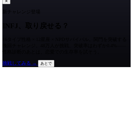
✕
新チャレンジ登場
INFJ、取り戻せる？
16タイプ性格 × 12星座 × NPDサバイバル。関門を突破する
挽回チャレンジ。48万人が挑戦、突破率はわずか0.4%——
性格診断のあとは、恋愛での生存率を試そう。
挑戦してみる →
あとで