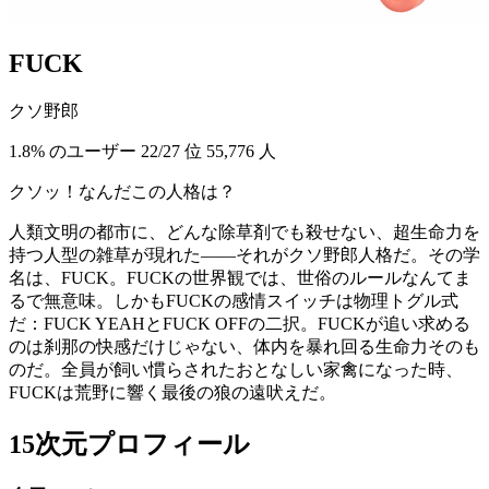
FUCK
クソ野郎
1.8% のユーザー
22/27 位
55,776 人
クソッ！なんだこの人格は？
人類文明の都市に、どんな除草剤でも殺せない、超生命力を
持つ人型の雑草が現れた——それがクソ野郎人格だ。その学
名は、FUCK。FUCKの世界観では、世俗のルールなんてま
るで無意味。しかもFUCKの感情スイッチは物理トグル式
だ：FUCK YEAHとFUCK OFFの二択。FUCKが追い求める
のは刹那の快感だけじゃない、体内を暴れ回る生命力そのも
のだ。全員が飼い慣らされたおとなしい家禽になった時、
FUCKは荒野に響く最後の狼の遠吠えだ。
15次元プロフィール