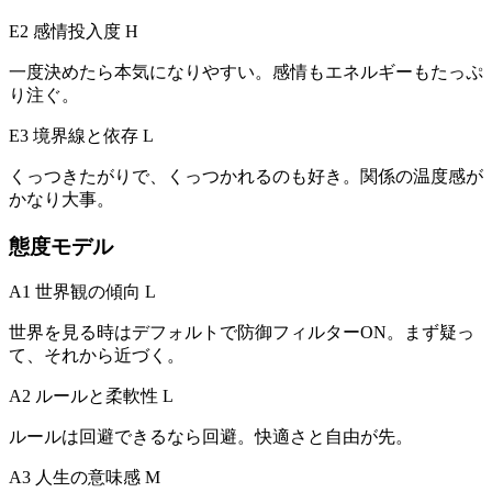
E2 感情投入度
H
一度決めたら本気になりやすい。感情もエネルギーもたっぷ
り注ぐ。
E3 境界線と依存
L
くっつきたがりで、くっつかれるのも好き。関係の温度感が
かなり大事。
態度モデル
A1 世界観の傾向
L
世界を見る時はデフォルトで防御フィルターON。まず疑っ
て、それから近づく。
A2 ルールと柔軟性
L
ルールは回避できるなら回避。快適さと自由が先。
A3 人生の意味感
M