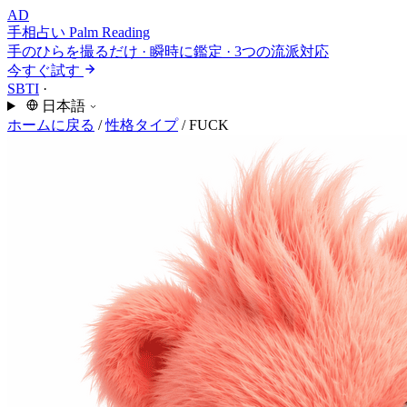
AD
手相占い
Palm Reading
手のひらを撮るだけ · 瞬時に鑑定 · 3つの流派対応
今すぐ試す
SBTI
·
日本語
ホームに戻る
/
性格タイプ
/
FUCK