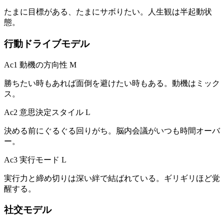
たまに目標がある、たまにサボりたい。人生観は半起動状
態。
行動ドライブモデル
Ac1 動機の方向性
M
勝ちたい時もあれば面倒を避けたい時もある。動機はミック
ス。
Ac2 意思決定スタイル
L
決める前にぐるぐる回りがち。脳内会議がいつも時間オーバ
ー。
Ac3 実行モード
L
実行力と締め切りは深い絆で結ばれている。ギリギリほど覚
醒する。
社交モデル