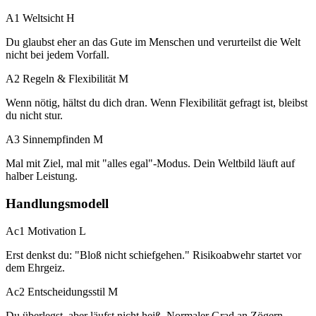
A1 Weltsicht
H
Du glaubst eher an das Gute im Menschen und verurteilst die Welt
nicht bei jedem Vorfall.
A2 Regeln & Flexibilität
M
Wenn nötig, hältst du dich dran. Wenn Flexibilität gefragt ist, bleibst
du nicht stur.
A3 Sinnempfinden
M
Mal mit Ziel, mal mit "alles egal"-Modus. Dein Weltbild läuft auf
halber Leistung.
Handlungsmodell
Ac1 Motivation
L
Erst denkst du: "Bloß nicht schiefgehen." Risikoabwehr startet vor
dem Ehrgeiz.
Ac2 Entscheidungsstil
M
Du überlegst, aber läufst nicht heiß. Normaler Grad an Zögern.