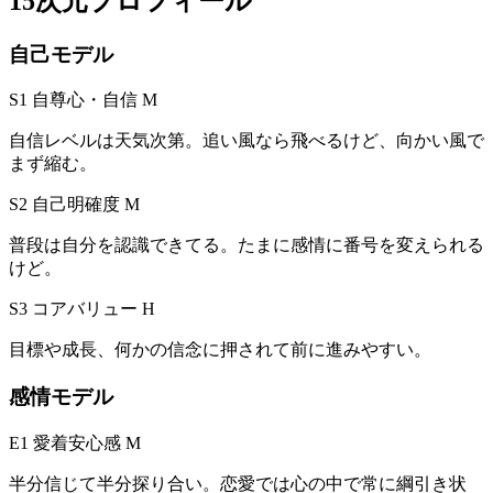
15次元プロフィール
自己モデル
S1 自尊心・自信
M
自信レベルは天気次第。追い風なら飛べるけど、向かい風で
まず縮む。
S2 自己明確度
M
普段は自分を認識できてる。たまに感情に番号を変えられる
けど。
S3 コアバリュー
H
目標や成長、何かの信念に押されて前に進みやすい。
感情モデル
E1 愛着安心感
M
半分信じて半分探り合い。恋愛では心の中で常に綱引き状