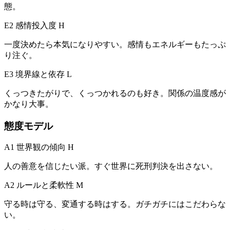
態。
E2 感情投入度
H
一度決めたら本気になりやすい。感情もエネルギーもたっぷ
り注ぐ。
E3 境界線と依存
L
くっつきたがりで、くっつかれるのも好き。関係の温度感が
かなり大事。
態度モデル
A1 世界観の傾向
H
人の善意を信じたい派。すぐ世界に死刑判決を出さない。
A2 ルールと柔軟性
M
守る時は守る、変通する時はする。ガチガチにはこだわらな
い。