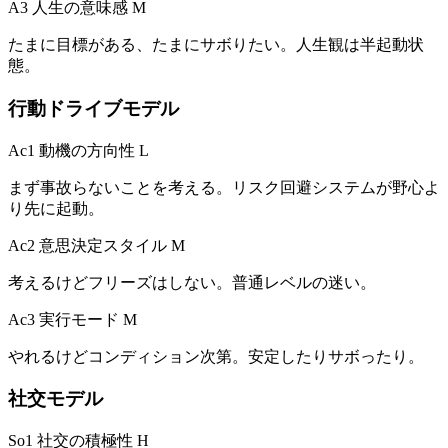
A3 人生の意味感
M
たまに目標がある、たまにサボりたい。人生観は半起動状
態。
行動ドライブモデル
Ac1 動機の方向性
L
まず事故らないことを考える。リスク回避システムが野心よ
り先に起動。
Ac2 意思決定スタイル
M
考えるけどフリーズはしない。普通レベルの迷い。
Ac3 実行モード
M
やれるけどコンディション次第。安定したりサボったり。
社交モデル
So1 社交の積極性
H