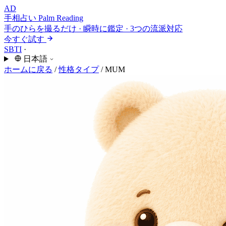
AD
手相占い
Palm Reading
手のひらを撮るだけ · 瞬時に鑑定 · 3つの流派対応
今すぐ試す
SBTI
·
日本語
ホームに戻る
/
性格タイプ
/
MUM