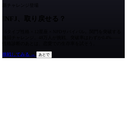
新チャレンジ登場
INFJ、取り戻せる？
16タイプ性格 × 12星座 × NPDサバイバル。関門を突破する
挽回チャレンジ。48万人が挑戦、突破率はわずか0.4%——
性格診断のあとは、恋愛での生存率を試そう。
挑戦してみる →
あとで