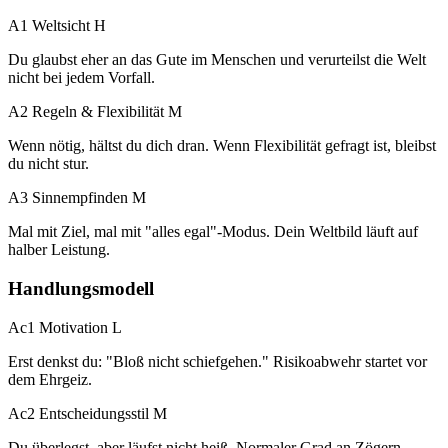
A1 Weltsicht
H
Du glaubst eher an das Gute im Menschen und verurteilst die Welt
nicht bei jedem Vorfall.
A2 Regeln & Flexibilität
M
Wenn nötig, hältst du dich dran. Wenn Flexibilität gefragt ist, bleibst
du nicht stur.
A3 Sinnempfinden
M
Mal mit Ziel, mal mit "alles egal"-Modus. Dein Weltbild läuft auf
halber Leistung.
Handlungsmodell
Ac1 Motivation
L
Erst denkst du: "Bloß nicht schiefgehen." Risikoabwehr startet vor
dem Ehrgeiz.
Ac2 Entscheidungsstil
M
Du überlegst, aber läufst nicht heiß. Normaler Grad an Zögern.