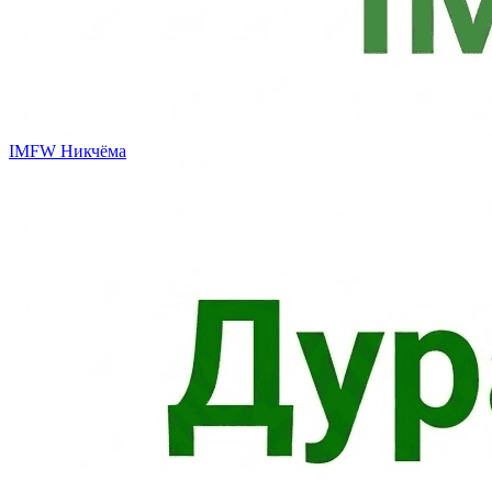
IMFW
Никчёма