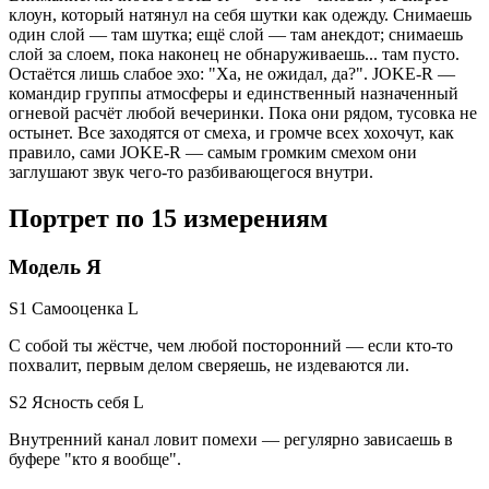
клоун, который натянул на себя шутки как одежду. Снимаешь
один слой — там шутка; ещё слой — там анекдот; снимаешь
слой за слоем, пока наконец не обнаруживаешь... там пусто.
Остаётся лишь слабое эхо: "Ха, не ожидал, да?". JOKE-R —
командир группы атмосферы и единственный назначенный
огневой расчёт любой вечеринки. Пока они рядом, тусовка не
остынет. Все заходятся от смеха, и громче всех хохочут, как
правило, сами JOKE-R — самым громким смехом они
заглушают звук чего-то разбивающегося внутри.
Портрет по 15 измерениям
Модель Я
S1 Самооценка
L
С собой ты жёстче, чем любой посторонний — если кто-то
похвалит, первым делом сверяешь, не издеваются ли.
S2 Ясность себя
L
Внутренний канал ловит помехи — регулярно зависаешь в
буфере "кто я вообще".