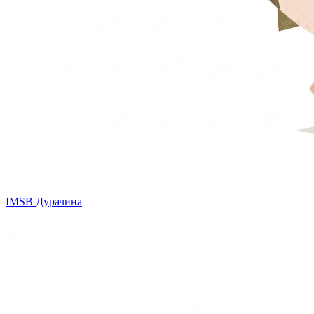
IMSB
Дурачина