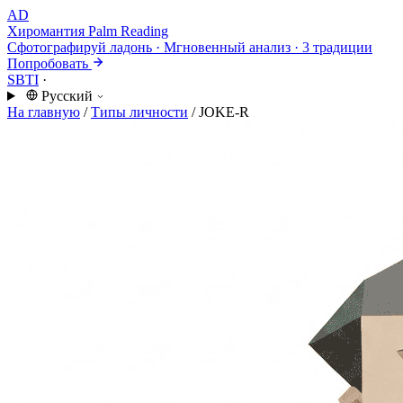
AD
Хиромантия
Palm Reading
Сфотографируй ладонь · Мгновенный анализ · 3 традиции
Попробовать
SBTI
·
Русский
На главную
/
Типы личности
/
JOKE-R