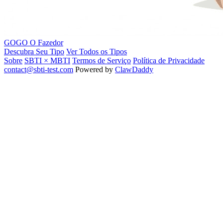
GOGO
O Fazedor
Descubra Seu Tipo
Ver Todos os Tipos
Sobre
SBTI × MBTI
Termos de Serviço
Política de Privacidade
contact@sbti-test.com
Powered by
ClawDaddy