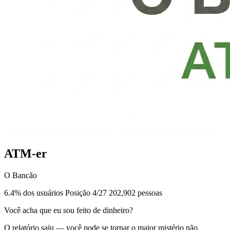
ATM-er
O Bancão
6.4% dos usuários
Posição 4/27
202,902 pessoas
Você acha que eu sou feito de dinheiro?
O relatório saiu — você pode se tornar o maior mistério não