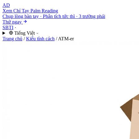
AD
Xem Chỉ Tay
Palm Reading
Chụp lòng bàn tay · Phân tích tức thì · 3 trường phái
Thử ngay
SBTI
·
Tiếng Việt
Trang chủ
/
Kiểu tính cách
/
ATM-er