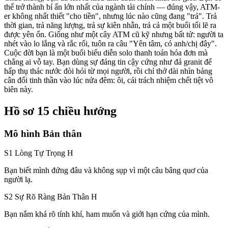
thể trở thành bí ẩn lớn nhất của ngành tài chính — đúng vậy, ATM-
er không nhất thiết "cho tiền", nhưng lúc nào cũng đang "trả". Trả
thời gian, trả năng lượng, trả sự kiên nhẫn, trả cả một buổi tối lẽ ra
được yên ổn. Giống như một cây ATM cũ kỹ nhưng bất tử: người ta
nhét vào lo lắng và rắc rối, tuôn ra câu "Yên tâm, có anh/chị đây".
Cuộc đời bạn là một buổi biểu diễn solo thanh toán hóa đơn mà
chẳng ai vỗ tay. Bạn dùng sự đáng tin cậy cứng như đá granit để
hấp thụ thác nước đòi hỏi từ mọi người, rồi chỉ thở dài nhìn bảng
cân đối tinh thần vào lúc nửa đêm: ôi, cái trách nhiệm chết tiệt vô
biên này.
Hồ sơ 15 chiều hướng
Mô hình Bản thân
S1 Lòng Tự Trọng
H
Bạn biết mình đứng đâu và không sụp vì một câu bâng quơ của
người lạ.
S2 Sự Rõ Ràng Bản Thân
H
Bạn nắm khá rõ tính khí, ham muốn và giới hạn cứng của mình.