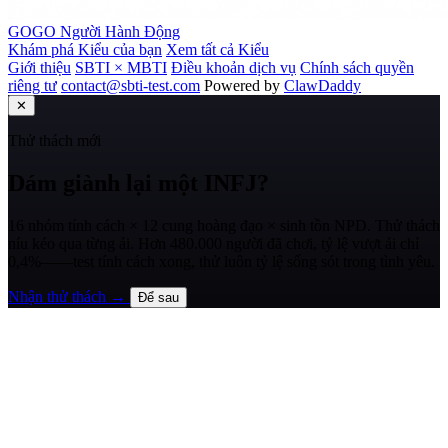
GOGO
Người Hành Động
Khám phá Kiểu của bạn
Xem tất cả Kiểu
Giới thiệu
SBTI × MBTI
Điều khoản dịch vụ
Chính sách quyền
riêng tư
contact@sbti-test.com
Powered by
ClawDaddy
✕
Thử thách mới
Dám giành lại một INFJ?
16 nhóm tính cách × 12 cung hoàng đạo × sinh tồn NPD. Thử thách
níu kéo qua từng ải. Hơn 480.000 người đã chơi, tỷ lệ vượt ải chỉ
0,4%——test tính cách xong, thử luôn tỷ lệ sống sót trong tình yêu.
Nhận thử thách →
Để sau