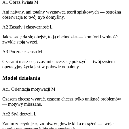
A1 Obraz świata
M
Ani naiwny, ani totalny wyznawca teorii spiskowych — ostrożna
obserwacja to twój tryb domyślny.
A2 Zasady i elastyczność
L
Jak zasadę da się obejść, to ją obchodzisz — komfort i wolność
zwykle stoją wyżej.
A3 Poczucie sensu
M
Czasami masz cel, czasami chcesz się położyć — twój system
operacyjny życia jest w połowie odpalony.
Model działania
Ac1 Orientacja motywacji
M
Czasem chcesz wygrać, czasem chcesz tylko uniknąć problemów
— motywy mieszane.
Ac2 Styl decyzji
L
Zanim zdecydujesz, zrobisz w głowie kilka okrążeń — twoje
narady wewnętrzne lubią się przeciągać.