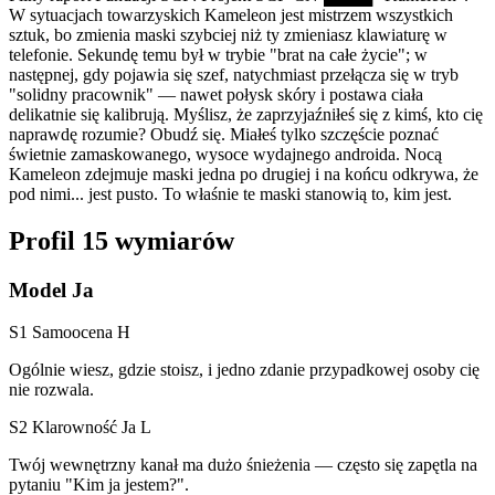
W sytuacjach towarzyskich Kameleon jest mistrzem wszystkich
sztuk, bo zmienia maski szybciej niż ty zmieniasz klawiaturę w
telefonie. Sekundę temu był w trybie "brat na całe życie"; w
następnej, gdy pojawia się szef, natychmiast przełącza się w tryb
"solidny pracownik" — nawet połysk skóry i postawa ciała
delikatnie się kalibrują. Myślisz, że zaprzyjaźniłeś się z kimś, kto cię
naprawdę rozumie? Obudź się. Miałeś tylko szczęście poznać
świetnie zamaskowanego, wysoce wydajnego androida. Nocą
Kameleon zdejmuje maski jedna po drugiej i na końcu odkrywa, że
pod nimi... jest pusto. To właśnie te maski stanowią to, kim jest.
Profil 15 wymiarów
Model Ja
S1 Samoocena
H
Ogólnie wiesz, gdzie stoisz, i jedno zdanie przypadkowej osoby cię
nie rozwala.
S2 Klarowność Ja
L
Twój wewnętrzny kanał ma dużo śnieżenia — często się zapętla na
pytaniu "Kim ja jestem?".