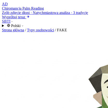
AD
Chiromancja
Palm Reading
Zrób zdjęcie dłoni · Natychmiastowa analiza · 3 tradycje
Wypróbuj teraz
SBTI
·
Polski
Strona główna
/
Typy osobowości
/
FAKE