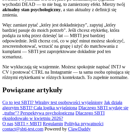
wychodzi DEAD — to nie bug, to zamierzony efekt. Mierzy twój
aktualny stan psychologiczny
, a stan aktualny z definicji się
zmienia.
Więc zamiast pytać „który jest dokładniejszy", zapytaj „który
bardziej pasuje do moich potrzeb". Jeśli chcesz etykietkę, która
podąża za tobą przez dziesięć lat — MBTI jest bardziej
odpowiednie. Jeśli chcesz coś, co w pięć minut możesz skończyć,
zescreenshotować, wrzucić na grupę i użyć do matchowania z
kumplami — SBTI jest zaprojektowane dokładnie pod ten
scenariusz.
Nie wykluczają się wzajemnie. Możesz spokojnie napisać INTJ w
CV i postować CTRL na Instagramie — ta sama osoba opisująca się
różnymi etykietkami w różnych kontekstach. To zupełnie normalne.
Powiązane artykuły
Co to jest SBTI? Wiralny test osobowości wyjaśniony
Jak działa
algorytm SBTI? Cała logika wyjaśniona
Dlaczego SBTI wydaje się
„trafne"? Perspektywa psychologiczna
Dlaczego SBTI
eksplodowało w kwietniu 2026?
O nas
SBTI × MBTI
Regulamin
Polityka prywatności
contact@sbti-test.com
Powered by
ClawDaddy