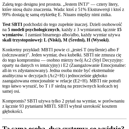
Zaletą tego designu jest prostota. „Jestem INTJ" — cztery litery,
które niosą dużo znaczenia. Wada: ktoś z 51% Ekstrawersji i ktoś z
99% dostają tę samą etykietkę E. Niuans między nimi znika.
Test SBTI
podchodzi do tego zupełnie inaczej. Dzieli osobowość
na
5 modeli psychologicznych
, każdy z 3 wymiarami, łącznie
15
wymiarów
. I zamiast binarnego albo/albo, każdy wymiar używa
skali trzystopniowej: L (Niski), M (Średni), H (Wysoki)
.
Konkretny przykład: MBTI powie ci „jesteś T (myślenie) albo F
(odczuwanie)". Jeden wymiar, dwa kubełki. SBTI nie zmusza cię
do tego kompromisu — osobno mierzy twój Ac2 (Styl Decyzyjny:
oparty na danych vs intuicyjny) i E2 (Zaangażowanie Emocjonalne:
all-in vs zdystansowany). Jedna osoba może być ekstremalnie
analityczna w decyzjach (Ac2=H) i jednocześnie głęboko
zaangażowana emocjonalnie w relacje (E2=H). MBTI nie potrafi
tego łatwo wyrazić, bo T i F siedzą na przeciwnych końcach tej
samej osi.
Kompromis? SBTI używa tylko 2 pytań na wymiar, w porównaniu
z łącznie 93 pytaniami MBTI. SBTI wybrał szerokość kosztem
głębokości.
Ta sama osoba, dwa systemy: co wyjdzie?