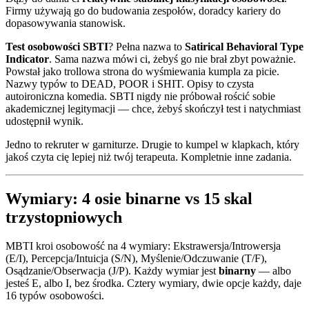
Firmy używają go do budowania zespołów, doradcy kariery do
dopasowywania stanowisk.
Test osobowości SBTI
? Pełna nazwa to
Satirical Behavioral Type
Indicator
. Sama nazwa mówi ci, żebyś go nie brał zbyt poważnie.
Powstał jako trollowa strona do wyśmiewania kumpla za picie.
Nazwy typów to DEAD, POOR i SHIT. Opisy to czysta
autoironiczna komedia. SBTI nigdy nie próbował rościć sobie
akademicznej legitymacji — chce, żebyś skończył test i natychmiast
udostępnił wynik.
Jedno to rekruter w garniturze. Drugie to kumpel w klapkach, który
jakoś czyta cię lepiej niż twój terapeuta. Kompletnie inne zadania.
Wymiary: 4 osie binarne vs 15 skal
trzystopniowych
MBTI kroi osobowość na 4 wymiary: Ekstrawersja/Introwersja
(E/I), Percepcja/Intuicja (S/N), Myślenie/Odczuwanie (T/F),
Osądzanie/Obserwacja (J/P). Każdy wymiar jest
binarny
— albo
jesteś E, albo I, bez środka. Cztery wymiary, dwie opcje każdy, daje
16 typów osobowości.