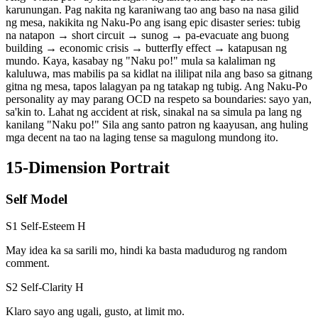
karunungan. Pag nakita ng karaniwang tao ang baso na nasa gilid
ng mesa, nakikita ng Naku-Po ang isang epic disaster series: tubig
na natapon → short circuit → sunog → pa-evacuate ang buong
building → economic crisis → butterfly effect → katapusan ng
mundo. Kaya, kasabay ng "Naku po!" mula sa kalaliman ng
kaluluwa, mas mabilis pa sa kidlat na ililipat nila ang baso sa gitnang
gitna ng mesa, tapos lalagyan pa ng tatakap ng tubig. Ang Naku-Po
personality ay may parang OCD na respeto sa boundaries: sayo yan,
sa'kin to. Lahat ng accident at risk, sinakal na sa simula pa lang ng
kanilang "Naku po!" Sila ang santo patron ng kaayusan, ang huling
mga decent na tao na laging tense sa magulong mundong ito.
15-Dimension Portrait
Self Model
S1 Self-Esteem
H
May idea ka sa sarili mo, hindi ka basta madudurog ng random
comment.
S2 Self-Clarity
H
Klaro sayo ang ugali, gusto, at limit mo.