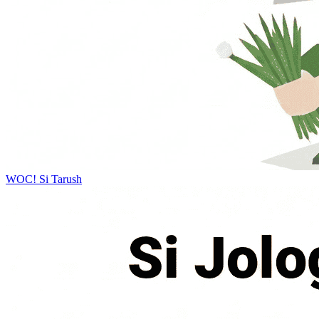
WOC!
Si Tarush