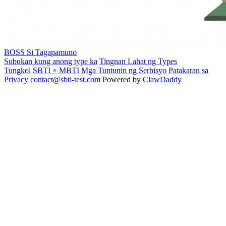
BOSS
Si Tagapamuno
Subukan kung anong type ka
Tingnan Lahat ng Types
Tungkol
SBTI × MBTI
Mga Tuntunin ng Serbisyo
Patakaran sa
Privacy
contact@sbti-test.com
Powered by
ClawDaddy