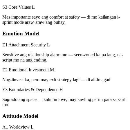
S3 Core Values
L
Mas importante sayo ang comfort at safety — di mo kailangan i-
sprint mode araw-araw ang buhay.
Emotion Model
E1 Attachment Security
L
Sensitive ang relationship alarm mo — seen-zoned ka pa lang, na-
script mo na ang ending.
E2 Emotional Investment
M
Nag-iinvest ka, pero may exit strategy lagi — di all-in agad.
E3 Boundaries & Dependence
H
Sagrado ang space — kahit in love, may kavling pa rin para sa sarili
mo.
Attitude Model
A1 Worldview
L