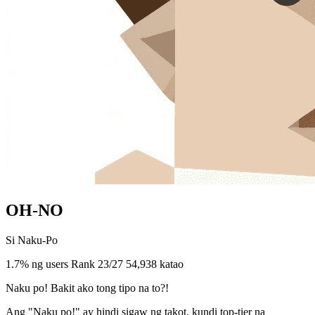
OH-NO
Si Naku-Po
1.7% ng users
Rank 23/27
54,938 katao
Naku po! Bakit ako tong tipo na to?!
Ang "Naku po!" ay hindi sigaw ng takot, kundi top-tier na