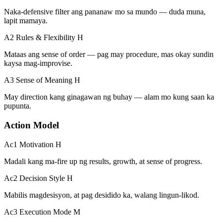
Naka-defensive filter ang pananaw mo sa mundo — duda muna,
lapit mamaya.
A2 Rules & Flexibility
H
Mataas ang sense of order — pag may procedure, mas okay sundin
kaysa mag-improvise.
A3 Sense of Meaning
H
May direction kang ginagawan ng buhay — alam mo kung saan ka
pupunta.
Action Model
Ac1 Motivation
H
Madali kang ma-fire up ng results, growth, at sense of progress.
Ac2 Decision Style
H
Mabilis magdesisyon, at pag desidido ka, walang lingun-likod.
Ac3 Execution Mode
M