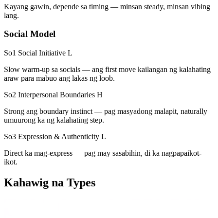
Kayang gawin, depende sa timing — minsan steady, minsan vibing
lang.
Social Model
So1 Social Initiative
L
Slow warm-up sa socials — ang first move kailangan ng kalahating
araw para mabuo ang lakas ng loob.
So2 Interpersonal Boundaries
H
Strong ang boundary instinct — pag masyadong malapit, naturally
umuurong ka ng kalahating step.
So3 Expression & Authenticity
L
Direct ka mag-express — pag may sasabihin, di ka nagpapaikot-
ikot.
Kahawig na Types