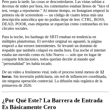
Pero para la tarde, las cosas se descontrolaron. Las vistas subían a
decenas de miles por hora, los comentarios estaban llenos de "hice el
test, vengo a reportarme." Al mismo tiempo, en Instagram empezó la
primera ola de screenshots — un código de cuatro letras más una
descripción autocrítica que no podías dejar de leer. CTRL, BOSS,
DEAD, POOR, esas etiquetas se esparcían como contraseñas en los
círculos sociales.
Para la noche, los hashtags de SBTI estaban en tendencia en
múltiples plataformas. El servidor original no aguantó, la página
empezó a dar errores intermitentes. Se levantó un dominio de
respaldo que también colapsó en media hora. Esa noche el internet
estaba tan movido como en Año Nuevo — solo que en lugar de
compartir felicitaciones, todos querían decirle al mundo qué
"personalidad" les había tocado.
De un video a fenómeno viral, todo el proceso tomó menos de
12
horas
. Sin inversión publicitaria, sin red de influencers coordinada,
sin ninguna operación comercial. La difusión más orgánica de la
primavera de 2026.
¿Por Qué Este? La Barrera de Entrada
Es Básicamente Cero