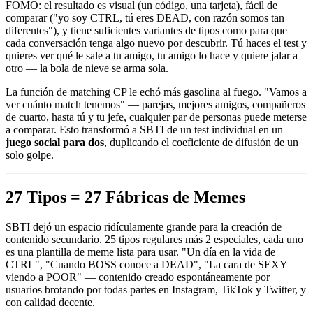
FOMO: el resultado es visual (un código, una tarjeta), fácil de
comparar ("yo soy CTRL, tú eres DEAD, con razón somos tan
diferentes"), y tiene suficientes variantes de tipos como para que
cada conversación tenga algo nuevo por descubrir. Tú haces el test y
quieres ver qué le sale a tu amigo, tu amigo lo hace y quiere jalar a
otro — la bola de nieve se arma sola.
La función de matching CP le echó más gasolina al fuego. "Vamos a
ver cuánto match tenemos" — parejas, mejores amigos, compañeros
de cuarto, hasta tú y tu jefe, cualquier par de personas puede meterse
a comparar. Esto transformó a SBTI de un test individual en un
juego social para dos
, duplicando el coeficiente de difusión de un
solo golpe.
27 Tipos = 27 Fábricas de Memes
SBTI dejó un espacio ridículamente grande para la creación de
contenido secundario. 25 tipos regulares más 2 especiales, cada uno
es una plantilla de meme lista para usar. "Un día en la vida de
CTRL", "Cuando BOSS conoce a DEAD", "La cara de SEXY
viendo a POOR" — contenido creado espontáneamente por
usuarios brotando por todas partes en Instagram, TikTok y Twitter, y
con calidad decente.