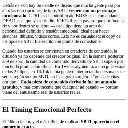
Detrás de esto hay un detalle de diseño que mucha gente pasa por
alto: las descripciones de tipos SBTI
vienen con un personaje
incorporado
. CTRL es el control freak, BOSS es el comandante,
DEAD es el que ya se rindió, JOKE-R es el payaso que por fuera se
ríe y por dentro se quiebra — cada tipo tiene un arco de
personalidad definido y tensión emocional, ideal para hacer
sketches, dibujos, videos cortos. Esto no es casualidad: el copy de
los tipos de SBTI fue escrito con pluma de comediante.
Cuando los usuarios se convierten en creadores de contenido, la
difusión ya no depende del creador original. En la semana posterior
al 9 de abril, la cantidad de contenido derivado de SBTI superó por
mucho la producción oficial. En Twitter alguien hizo una guía visual
de los 27 tipos, en TikTok había gente reinterpretando personajes de
series según su tipo SBTI, en Instagram surgieron "guías de citas
por tipo."
Cada pieza de contenido derivado fue un anuncio
gratuito
, y más convincente que cualquier ad pagado — porque
viene del entusiasmo real de usuarios reales.
El Timing Emocional Perfecto
El último factor, y el más difícil de replicar:
SBTI apareció en el
momento exacto
.