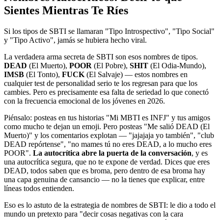
Sientes Mientras Te Ríes
Si los tipos de SBTI se llamaran "Tipo Introspectivo", "Tipo Social"
y "Tipo Activo", jamás se hubiera hecho viral.
La verdadera arma secreta de SBTI son esos nombres de tipos.
DEAD
(El Muerto),
POOR
(El Pobre),
SHIT
(El Odia-Mundo),
IMSB
(El Tonto),
FUCK
(El Salvaje) — estos nombres en
cualquier test de personalidad serio te los regresan para que los
cambies. Pero es precisamente esa falta de seriedad lo que conectó
con la frecuencia emocional de los jóvenes en 2026.
Piénsalo: posteas en tus historias "Mi MBTI es INFJ" y tus amigos
como mucho te dejan un emoji. Pero posteas "Me salió DEAD (El
Muerto)" y los comentarios explotan — "jajajaja yo también", "club
DEAD repórtense", "no mames tú no eres DEAD, a lo mucho eres
POOR".
La autocrítica abre la puerta de la conversación
, y es
una autocrítica segura, que no te expone de verdad. Dices que eres
DEAD, todos saben que es broma, pero dentro de esa broma hay
una capa genuina de cansancio — no la tienes que explicar, entre
líneas todos entienden.
Eso es lo astuto de la estrategia de nombres de SBTI: le dio a todo el
mundo un pretexto para "decir cosas negativas con la cara