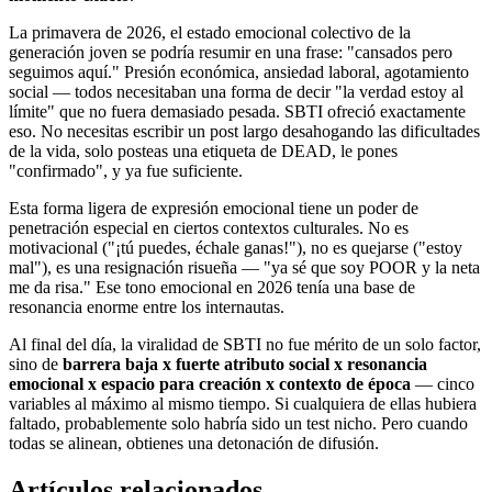
La primavera de 2026, el estado emocional colectivo de la
generación joven se podría resumir en una frase: "cansados pero
seguimos aquí." Presión económica, ansiedad laboral, agotamiento
social — todos necesitaban una forma de decir "la verdad estoy al
límite" que no fuera demasiado pesada. SBTI ofreció exactamente
eso. No necesitas escribir un post largo desahogando las dificultades
de la vida, solo posteas una etiqueta de DEAD, le pones
"confirmado", y ya fue suficiente.
Esta forma ligera de expresión emocional tiene un poder de
penetración especial en ciertos contextos culturales. No es
motivacional ("¡tú puedes, échale ganas!"), no es quejarse ("estoy
mal"), es una resignación risueña — "ya sé que soy POOR y la neta
me da risa." Ese tono emocional en 2026 tenía una base de
resonancia enorme entre los internautas.
Al final del día, la viralidad de SBTI no fue mérito de un solo factor,
sino de
barrera baja x fuerte atributo social x resonancia
emocional x espacio para creación x contexto de época
— cinco
variables al máximo al mismo tiempo. Si cualquiera de ellas hubiera
faltado, probablemente solo habría sido un test nicho. Pero cuando
todas se alinean, obtienes una detonación de difusión.
Artículos relacionados