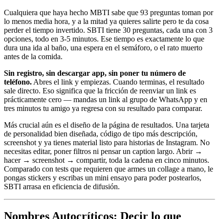
Cualquiera que haya hecho MBTI sabe que 93 preguntas toman por
lo menos media hora, y a la mitad ya quieres salirte pero te da cosa
perder el tiempo invertido. SBTI tiene 30 preguntas, cada una con 3
opciones, todo en 3-5 minutos. Ese tiempo es exactamente lo que
dura una ida al baño, una espera en el semáforo, o el rato muerto
antes de la comida.
Sin registro, sin descargar app, sin poner tu número de
teléfono.
Abres el link y empiezas. Cuando terminas, el resultado
sale directo. Eso significa que la fricción de reenviar un link es
prácticamente cero — mandas un link al grupo de WhatsApp y en
tres minutos tu amigo ya regresa con su resultado para comparar.
Más crucial aún es el diseño de la página de resultados. Una tarjeta
de personalidad bien diseñada, código de tipo más descripción,
screenshot y ya tienes material listo para historias de Instagram. No
necesitas editar, poner filtros ni pensar un caption largo. Abrir →
hacer → screenshot → compartir, toda la cadena en cinco minutos.
Comparado con tests que requieren que armes un collage a mano, le
pongas stickers y escribas un mini ensayo para poder postearlos,
SBTI arrasa en eficiencia de difusión.
Nombres Autocríticos: Decir lo que