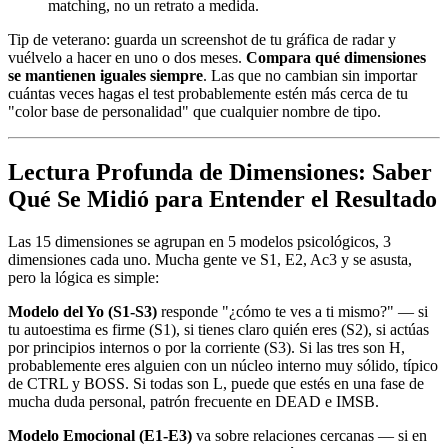
matching, no un retrato a medida.
Tip de veterano: guarda un screenshot de tu gráfica de radar y
vuélvelo a hacer en uno o dos meses.
Compara qué dimensiones
se mantienen iguales siempre
. Las que no cambian sin importar
cuántas veces hagas el test probablemente estén más cerca de tu
"color base de personalidad" que cualquier nombre de tipo.
Lectura Profunda de Dimensiones: Saber
Qué Se Midió para Entender el Resultado
Las 15 dimensiones se agrupan en 5 modelos psicológicos, 3
dimensiones cada uno. Mucha gente ve S1, E2, Ac3 y se asusta,
pero la lógica es simple:
Modelo del Yo (S1-S3)
responde "¿cómo te ves a ti mismo?" — si
tu autoestima es firme (S1), si tienes claro quién eres (S2), si actúas
por principios internos o por la corriente (S3). Si las tres son H,
probablemente eres alguien con un núcleo interno muy sólido, típico
de CTRL y BOSS. Si todas son L, puede que estés en una fase de
mucha duda personal, patrón frecuente en DEAD e IMSB.
Modelo Emocional (E1-E3)
va sobre relaciones cercanas — si en