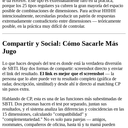
te da HHHH. Este tipo es extremadamente raro en la práctica,
porque los 25 tipos regulares ya cubren la gran mayoría del espacio
posible de combinaciones de dimensiones. Para activar HHHH
intencionalmente, necesitarías producir un patrón de respuestas
extremadamente contradictorio entre dimensiones — teóricamente
posible, en la práctica muy difícil de controlar.
Compartir y Social: Cómo Sacarle Más
Jugo
Lo que haces después del test es donde está la verdadera diversión
de SBTI. Hay dos formas de compartir: screenshot directo y enviar
el link del resultado.
El link es mejor que el screenshot
— la
persona que lo abre puede ver tu resultado completo (gráfica de
radar, descripción, similitud) y desde ahí ir directo al matching CP
sin pasos extra.
Hablando de CP, esta es una de las funciones más subestimadas de
SBTI. Dos personas hacen el test por separado, juntan sus
resultados, y el sistema analiza las diferencias y coincidencias en las
15 dimensiones, calculando "compatibilidad" y
"complementariedad." No es solo para parejas — amigos,
roommates, compañeros de oficina, hasta tú y tu mamá pueden