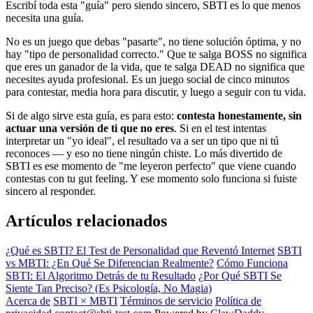
Escribí toda esta "guía" pero siendo sincero, SBTI es lo que menos
necesita una guía.
No es un juego que debas "pasarte", no tiene solución óptima, y no
hay "tipo de personalidad correcto." Que te salga BOSS no significa
que eres un ganador de la vida, que te salga DEAD no significa que
necesites ayuda profesional. Es un juego social de cinco minutos
para contestar, media hora para discutir, y luego a seguir con tu vida.
Si de algo sirve esta guía, es para esto:
contesta honestamente, sin
actuar una versión de ti que no eres
. Si en el test intentas
interpretar un "yo ideal", el resultado va a ser un tipo que ni tú
reconoces — y eso no tiene ningún chiste. Lo más divertido de
SBTI es ese momento de "me leyeron perfecto" que viene cuando
contestas con tu gut feeling. Y ese momento solo funciona si fuiste
sincero al responder.
Artículos relacionados
¿Qué es SBTI? El Test de Personalidad que Reventó Internet
SBTI
vs MBTI: ¿En Qué Se Diferencian Realmente?
Cómo Funciona
SBTI: El Algoritmo Detrás de tu Resultado
¿Por Qué SBTI Se
Siente Tan Preciso? (Es Psicología, No Magia)
Acerca de
SBTI × MBTI
Términos de servicio
Política de