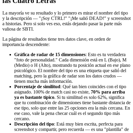
las Cuatro Letras
La mayoría ve su resultado y lo primero es mirar el nombre del tipo
y la descripción — "¡Soy CTRL!" "¡Me salió DEAD!" y screenshot
a historias. Pero si solo ves eso, estás dejando pasar la parte más
valiosa de SBTI.
La página de resultados tiene tres datos clave, en orden de
importancia descendente:
Gráfica de radar de 15 dimensiones
: Esto es tu verdadera
"foto de personalidad." Cada dimensión está en L (Bajo), M
(Medio) o H (Alto), mostrando tu posición actual en ese plano
psicológico. El nombre del tipo es una etiqueta que salió del
matching, pero la gráfica de radar son los datos crudos —
tienen mucha más información.
Porcentaje de similitud
: Qué tan bien coincides con el tipo
asignado. 100% de match casi no existe,
70% para arriba
ya es bastante típico
. Si tu similitud es solo 62%, significa
que tu combinación de dimensiones tiene bastante distancia de
ese tipo, solo que entre las 25 opciones era la más cercana. En
ese caso, vale la pena checar cuál es el segundo tipo más
cercano.
Descripción del tipo
: Está muy bien escrita, perfecta para
screenshot y compartir, pero recuerda — es una "plantilla" de