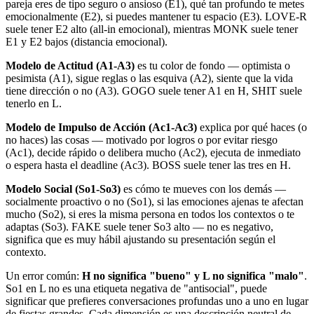
pareja eres de tipo seguro o ansioso (E1), qué tan profundo te metes
emocionalmente (E2), si puedes mantener tu espacio (E3). LOVE-R
suele tener E2 alto (all-in emocional), mientras MONK suele tener
E1 y E2 bajos (distancia emocional).
Modelo de Actitud (A1-A3)
es tu color de fondo — optimista o
pesimista (A1), sigue reglas o las esquiva (A2), siente que la vida
tiene dirección o no (A3). GOGO suele tener A1 en H, SHIT suele
tenerlo en L.
Modelo de Impulso de Acción (Ac1-Ac3)
explica por qué haces (o
no haces) las cosas — motivado por logros o por evitar riesgo
(Ac1), decide rápido o delibera mucho (Ac2), ejecuta de inmediato
o espera hasta el deadline (Ac3). BOSS suele tener las tres en H.
Modelo Social (So1-So3)
es cómo te mueves con los demás —
socialmente proactivo o no (So1), si las emociones ajenas te afectan
mucho (So2), si eres la misma persona en todos los contextos o te
adaptas (So3). FAKE suele tener So3 alto — no es negativo,
significa que es muy hábil ajustando su presentación según el
contexto.
Un error común:
H no significa "bueno" y L no significa "malo"
.
So1 en L no es una etiqueta negativa de "antisocial", puede
significar que prefieres conversaciones profundas uno a uno en lugar
de fiestas grandes. Cada dimensión es una descripción neutral de