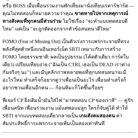
หรือ BOSS เมื่อเพื่อนร่วมงานพักเที่ยงมานั่งเทียบเรดาร์ชาร์ต —
คุณไม่ทดสอบก็หมายความว่าคุณ
ขาดหายไปจากเหตุการณ์
ทางสังคมที่ทุกคนมีส่วนร่วม
ไม่ใช่เรื่อง "จะทำแบบทดสอบดี
ไหม" แต่เป็น "จะถูกตัดออกจากหัวข้อสนทนาดีไหม"
FOMO (Fear of Missing Out) เป็นตัวเร่งการแพร่กระจายที่ทรง
พลังที่สุดตัวหนึ่งบนอินเทอร์เน็ต SBTI เหมาะกับการสร้าง
FOMO โดยธรรมชาติ: ผลเป็นรูปธรรม (โค้ดตัวเดียว การ์ดใบ
เดียว) เปรียบเทียบง่าย ("ฉันเป็น CTRL เธอเป็น DEAD เราต่าง
กันจริงๆ นะ") และมีบุคลิกภาพหลายพอที่ทุกบทสนทนาจะมี
อะไรใหม่ ทำเสร็จก็อยากดูว่าเพื่อนเป็นอะไร เพื่อนทำเสร็จก็
อยากชวนเพื่อนอีกคน — ก้อนหิมะก็โตขึ้นเรื่อยๆ
ฟีเจอร์ CP ยิ่งเติมน้ำมันใส่ไฟ "มาทดสอบ CP ของเราสิ" — คู่รัก
เพื่อนสนิท เพื่อนร่วมงาน แม้แต่พ่อแม่ลูก ใครก็จับคู่ได้ ทำให้
SBTI จากแบบทดสอบเดี่ยวกลายเป็น
เกมสังคมสองคน
ค่า
สัมประสิทธิ์การแพร่กระจายเพิ่มเป็นสองเท่าทันที