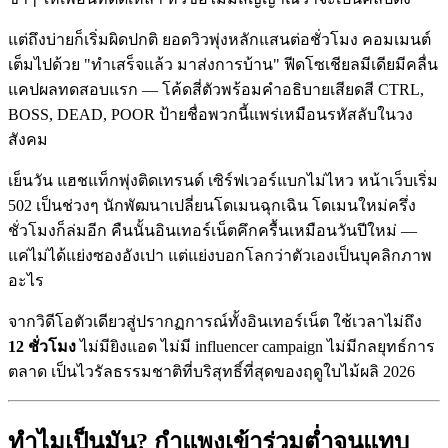
แต่ถึงบ่ายก็เริ่มผิดปกติ ยอดวิวพุ่งหลักแสนต่อชั่วโมง คอมเมนต์
เต็มไปด้วย "ทำเสร็จแล้ว มาส่งการบ้าน" ฟีดโซเชียลมีเดียมีคลื่น
แคปผลทดสอบแรก — โค้ดสี่ตัวพร้อมคำอธิบายเสียดสี CTRL,
BOSS, DEAD, POOR ป้ายชื่อพวกนี้แพร่เหมือนรหัสลับในวง
สังคม
เย็นวัน แฮชแท็กพุ่งติดเทรนด์ เซิร์ฟเวอร์แบกไม่ไหว หน้าเว็บเริ่ม
502 เป็นช่วงๆ นักพัฒนาเปลี่ยนโดเมนฉุกเฉิน โดเมนใหม่ครึ่ง
ชั่วโมงก็ล่มอีก คืนนั้นอินเทอร์เน็ตคึกครื้นเหมือนวันปีใหม่ —
แค่ไม่ได้แย่งซองอังเปา แต่แย่งบอกโลกว่าตัวเองเป็นบุคลิกภาพ
อะไร
จากวิดีโอตัวเดียวสู่ปรากฏการณ์ทั้งอินเทอร์เน็ต ใช้เวลาไม่ถึง
12 ชั่วโมง
ไม่มียิงแอด ไม่มี influencer campaign ไม่มีกลยุทธ์การ
ตลาด เป็นไวรัลธรรมชาติที่บริสุทธิ์ที่สุดของฤดูใบไม้ผลิ 2026
ทำไมเป็นมัน? กำแพงเข้าร่วมต่ำจนแทบ