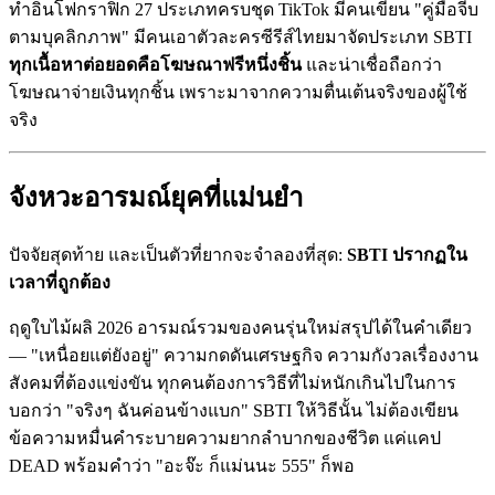
ทำอินโฟกราฟิก 27 ประเภทครบชุด TikTok มีคนเขียน "คู่มือจีบ
ตามบุคลิกภาพ" มีคนเอาตัวละครซีรีส์ไทยมาจัดประเภท SBTI
ทุกเนื้อหาต่อยอดคือโฆษณาฟรีหนึ่งชิ้น
และน่าเชื่อถือกว่า
โฆษณาจ่ายเงินทุกชิ้น เพราะมาจากความตื่นเต้นจริงของผู้ใช้
จริง
จังหวะอารมณ์ยุคที่แม่นยำ
ปัจจัยสุดท้าย และเป็นตัวที่ยากจะจำลองที่สุด:
SBTI ปรากฏใน
เวลาที่ถูกต้อง
ฤดูใบไม้ผลิ 2026 อารมณ์รวมของคนรุ่นใหม่สรุปได้ในคำเดียว
— "เหนื่อยแต่ยังอยู่" ความกดดันเศรษฐกิจ ความกังวลเรื่องงาน
สังคมที่ต้องแข่งขัน ทุกคนต้องการวิธีที่ไม่หนักเกินไปในการ
บอกว่า "จริงๆ ฉันค่อนข้างแบก" SBTI ให้วิธีนั้น ไม่ต้องเขียน
ข้อความหมื่นคำระบายความยากลำบากของชีวิต แค่แคป
DEAD พร้อมคำว่า "อะจ๊ะ ก็แม่นนะ 555" ก็พอ