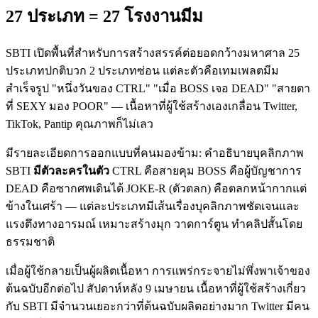
27 ประเภท = 27 โรงงานมีม
SBTI เปิดพื้นที่สำหรับการสร้างสรรค์ต่อยอดกว้างมหาศาล 25
ประเภทปกติบวก 2 ประเภทซ่อน แต่ละตัวคือเทมเพลตมีม
สำเร็จรูป "หนึ่งวันของ CTRL" "เมื่อ BOSS เจอ DEAD" "สายตา
ที่ SEXY มอง POOR" — เนื้อหาที่ผู้ใช้สร้างเองเกลื่อน Twitter,
TikTok, Pantip คุณภาพก็ไม่เลว
มีรายละเอียดการออกแบบที่คนมองข้าม: คำอธิบายบุคลิกภาพ
SBTI
มีตัวละครในตัว
CTRL คือสายคุม BOSS คือผู้บัญชาการ
DEAD คือซากศพเดินได้ JOKE-R (ตัวตลก) คือตลกหน้ากากแต่
ข้างในเศร้า — แต่ละประเภทมีเส้นเรื่องบุคลิกภาพชัดเจนและ
แรงตึงทางอารมณ์ เหมาะสร้างมุก วาดการ์ตูน ทำคลิปสั้นโดย
ธรรมชาติ
เมื่อผู้ใช้กลายเป็นผู้ผลิตเนื้อหา การแพร่กระจายไม่พึ่งพาเจ้าของ
ต้นฉบับอีกต่อไป สัปดาห์หลัง 9 เมษายน เนื้อหาที่ผู้ใช้สร้างเกี่ยว
กับ SBTI มีจำนวนเยอะกว่าที่ต้นฉบับผลิตอย่างมาก Twitter มีคน