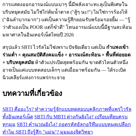
การแสดงออกอารมณ์แบบเบาๆ นี้มีพลังเจาะทะลุเป็นพิเศษใน
บริบทยุคสมัย ไม่ใช่ไก่ต้มน้ำตาล ("สู้ๆ นะ!") ไม่ใช่การร้องไห้
("ฉันลำบากมาก") แต่เป็นความรู้สึกยอมรับพร้อมรอยยิ้ม — "รู้
ว่าตัวเองเป็น POOR แต่ก็ขำดี" โทนอารมณ์แบบนี้มีฐานสะท้อน
มหาศาลในอินเทอร์เน็ตไทยปี 2026
สรุปแล้ว SBTI ไวรัลไม่ใช่เพราะปัจจัยเดียว แต่เป็น
กำแพงเข้า
ร่วมต่ำ × คุณสมบัติสังคมแข็ง × อารมณ์สะท้อน × พื้นที่ต่อยอด
× บริบทยุคสมัย
ห้าตัวแปรเปิดสุดพร้อมกัน ขาดตัวไหนตัวหนึ่ง
อาจเป็นแค่แบบทดสอบเล็กๆ แต่เมื่อมาพร้อมกัน — ได้ระเบิด
นิวเคลียร์แห่งการแพร่กระจาย
บทความที่เกี่ยวข้อง
SBTI คืออะไร? ทำความรู้จักแบบทดสอบบุคลิกภาพที่แพร่ไวรัล
ทั้งอินเทอร์เน็ต
SBTI กับ MBTI ต่างกันยังไง? เปรียบเทียบครบ
ทุกมุม
SBTI คำนวณยังไง? ถอดรหัสอัลกอริทึมแบบหมดเปลือก
ทำไม SBTI ถึงรู้สึก "แม่น"? มุมมองจิตวิทยา