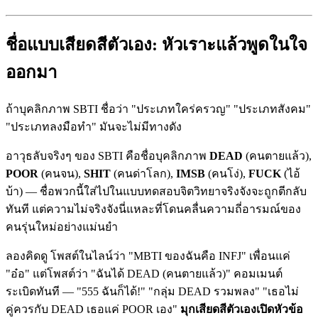
ชื่อแบบเสียดสีตัวเอง: หัวเราะแล้วพูดในใจ
ออกมา
ถ้าบุคลิกภาพ SBTI ชื่อว่า "ประเภทใคร่ครวญ" "ประเภทสังคม"
"ประเภทลงมือทำ" มันจะไม่มีทางดัง
อาวุธลับจริงๆ ของ SBTI คือชื่อบุคลิกภาพ
DEAD
(คนตายแล้ว),
POOR
(คนจน),
SHIT
(คนด่าโลก),
IMSB
(คนโง่),
FUCK
(ไอ้
บ้า) — ชื่อพวกนี้ใส่ไปในแบบทดสอบจิตวิทยาจริงจังจะถูกตีกลับ
ทันที แต่ความไม่จริงจังนี่แหละที่โดนคลื่นความถี่อารมณ์ของ
คนรุ่นใหม่อย่างแม่นยำ
ลองคิดดู โพสต์ในไลน์ว่า "MBTI ของฉันคือ INFJ" เพื่อนแค่
"อ๋อ" แต่โพสต์ว่า "ฉันได้ DEAD (คนตายแล้ว)" คอมเมนต์
ระเบิดทันที — "555 ฉันก็ได้!" "กลุ่ม DEAD รวมพลง" "เธอไม่
คู่ควรกับ DEAD เธอแค่ POOR เอง"
มุกเสียดสีตัวเองเปิดหัวข้อ