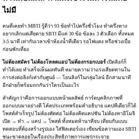
ไม่มี
คนที่เคยทำ MBTI รู้ดีว่า 93 ข้อทำไปครึ่งชั่วโมง ทำครึ่งทาง
อยากเลิกแต่เสียดาย SBTI มีแค่ 30 ข้อ ข้อละ 3 ตัวเลือก ทั้งหมด
3-5 นาที เท่ากับเวลาเข้าห้องน้ำทีเดียว รอไฟแดง หรือช่วงเบื่อ
ก่อนพักเที่ยง
ไม่ต้องสมัคร ไม่ต้องโหลดแอป ไม่ต้องกรอกเบอร์
เปิดลิงก์ก็
ทำได้เลย ทำเสร็จเห็นผลทันที หมายความว่าแรงเสียดทานใน
การส่งต่อลิงก์เท่ากับศูนย์ — โยนลิงก์ในกลุ่มไลน์ อีกสามนาที
อีกฝ่ายก็พร้อมถกกันว่าใครเป็นอะไร
สำคัญกว่าคือการออกแบบหน้าผลลัพธ์ การ์ดบุคลิกภาพที่
ออกแบบมาอย่างดี โค้ดประเภทพร้อมคำอธิบาย แคปทีเดียวก็ได้
โพสต์สำเร็จรูป ไม่ต้องตัดต่อ ไม่ต้องคิดแคปชัน ไม่ต้องหาอิโมจิ
เปิด → ทำ → แคป → โพสต์ ทั้งหมดห้านาทีจบ เทียบกับแบบ
ทดสอบที่ต้องสร้างรูปเอง ใส่ฟิลเตอร์เอง เขียนข้อความเอง SBTI
ชนะขาดลอยในเรื่องประสิทธิภาพการแพร่กระจาย