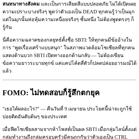
สนทนาทางสังคม
และเป็นการเสียดสีแบบปลอดภัย ไม่ได้เปิดเผย
ความเปราะบางจริงๆ พูดว่าตัวเองเป็น DEAD ทุกคนรู้ว่าเป็นมุก
แต่ในมุกนั้นห่อหุ้มความเหนื่อยจริงๆ ชั้นหนึ่ง ไม่ต้องพูดตรงๆ ก็
รู้กัน
นี่คือความฉลาดของกลยุทธ์ตั้งชื่อ SBTI: ให้ทุกคนมีข้ออ้างใน
การ "พูดเรื่องเศร้าแบบสนุก" ในสภาพแวดล้อมโซเชียลที่ทุกคน
แสดงด้านบวก SBTI เปิดทางออกด้านกลับ — ไม่ต้องเขียน
ข้อความยาวระบายทุกข์ แค่แคปโค้ดสี่ตัวก็ปลดปล่อยอารมณ์ได้
แล้ว
FOMO: ไม่ทดสอบก็รู้สึกตกยุค
"เธอได้ผลอะไร?" — คืนวันที่ 9 เมษายน ประโยคนี้น่าจะถูกใช้
บ่อยติดอันดับต้นๆ ของประเทศ
เมื่อฟีดโซเชียลสามจากห้าโพสต์เป็นผล SBTI เมื่อกลุ่มไลน์ตั้งแต่
กลุ่มทำงานถึงกลุ่มครอบครัวมีคนถกกันว่าตัวเองเป็น CTRL