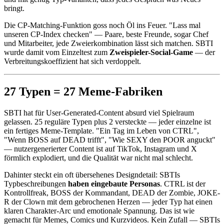
bringt.
Die CP-Matching-Funktion goss noch Öl ins Feuer. "Lass mal
unseren CP-Index checken" — Paare, beste Freunde, sogar Chef
und Mitarbeiter, jede Zweierkombination lässt sich matchen. SBTI
wurde damit vom Einzeltest zum
Zweispieler-Social-Game
— der
Verbreitungskoeffizient hat sich verdoppelt.
27 Typen = 27 Meme-Fabriken
SBTI hat für User-Generated-Content absurd viel Spielraum
gelassen. 25 reguläre Typen plus 2 versteckte — jeder einzelne ist
ein fertiges Meme-Template. "Ein Tag im Leben von CTRL",
"Wenn BOSS auf DEAD trifft", "Wie SEXY den POOR anguckt"
— nutzergenerierter Content ist auf TikTok, Instagram und X
förmlich explodiert, und die Qualität war nicht mal schlecht.
Dahinter steckt ein oft übersehenes Designdetail: SBTIs
Typbeschreibungen
haben eingebaute Personas
. CTRL ist der
Kontrollfreak, BOSS der Kommandant, DEAD der Zombie, JOKE-
R der Clown mit dem gebrochenen Herzen — jeder Typ hat einen
klaren Charakter-Arc und emotionale Spannung. Das ist wie
gemacht für Memes, Comics und Kurzvideos. Kein Zufall — SBTIs