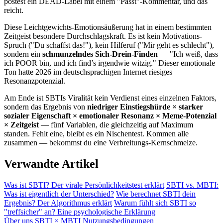
postest ein DEAD-Label mit einem "Passt"-Kommentar, und das
reicht.
Diese Leichtgewichts-Emotionsäußerung hat in einem bestimmten
Zeitgeist besondere Durchschlagskraft. Es ist kein Motivations-
Spruch ("Du schaffst das!"), kein Hilferuf ("Mir geht es schlecht"),
sondern ein
schmunzelndes Sich-Drein-Finden
— "Ich weiß, dass
ich POOR bin, und ich find’s irgendwie witzig." Dieser emotionale
Ton hatte 2026 im deutschsprachigen Internet riesiges
Resonanzpotenzial.
Am Ende ist SBTIs Viralität kein Verdienst eines einzelnen Faktors,
sondern das Ergebnis von
niedriger Einstiegshürde × starker
sozialer Eigenschaft × emotionaler Resonanz × Meme-Potenzial
× Zeitgeist
— fünf Variablen, die gleichzeitig auf Maximum
standen. Fehlt eine, bleibt es ein Nischentest. Kommen alle
zusammen — bekommst du eine Verbreitungs-Kernschmelze.
Verwandte Artikel
Was ist SBTI? Der virale Persönlichkeitstest erklärt
SBTI vs. MBTI:
Was ist eigentlich der Unterschied?
Wie berechnet SBTI dein
Ergebnis? Der Algorithmus erklärt
Warum fühlt sich SBTI so
"treffsicher" an? Eine psychologische Erklärung
Über uns
SBTI × MBTI
Nutzungsbedingungen