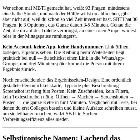
Wer schon mal MBTI gemacht hat, weiß: 93 Fragen, mindestens
eine halbe Stunde, und nach der Hälfte willst du abbrechen, gibst
aber nicht auf, weil du schon so viel Zeit investiert hast. SBTI hat 30
Fragen, je 3 Optionen, das Ganze dauert 3-5 Minuten. Genau die
Zeit, die du auf der Toilette verbringst, an einer roten Ampel wartest
oder in der Mittagspause rumlungerst.
Kein Account, keine App, keine Handynummer.
Link öffnen,
loslegen, Ergebnis sehen. Die Reibung beim Weiterleiten liegt
praktisch bei null — du schickst einen Link in die WhatsApp-
Gruppe, und drei Minuten später kommt die Person mit ihrem
Ergebnis zurück.
Noch entscheidender: das Ergebnisseiten-Design. Eine ordentlich
gestaltete Persönlichkeitskarte, Typcode plus Beschreibung —
Screenshot ist fertig fürs Posten. Kein Zuschneiden, kein Filtern,
kein Texteschreiben nötig. Öffnen → Machen → Screenshotten →
Posten — die ganze Kette in fünf Minuten. Verglichen mit Tests, bei
denen du erst Collagen basteln und kleine Aufsätze schreiben musst,
um sie teilbar zu machen, walzt SBTI in Sachen
Verbreitungseffizienz alles nieder.
Selbstironische Namen: Lachend das