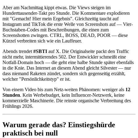
Aber am Nachmittag kippt etwas. Die Views steigen im
Hunderttausender-Takt pro Stunde. Die Kommentare explodieren
mit "Gemacht! Hier mein Ergebnis". Gleichzeitig taucht auf
Instagram und TikTok die erste Welle von Screenshots auf — Vier-
Buchstaben-Codes mit Beschreibungen, die einen zum
Screenshotten zwingen. CTRL, BOSS, DEAD, POOR — diese
Kürzel verbreiten sich wie ein Lauffeuer.
Abends trendet
#SBTI
auf X. Die Originalseite packt den Traffic
nicht mehr, intermittierendes 502. Der Entwickler schmeißt eine
Notfall-Domain hoch — die geht eine halbe Stunde später ebenfalls
in die Knie. Das Internet an diesem Abend gleicht Silvester — nur
dass niemand Raketen zündet, sondern sich gegenseitig erzählt,
welcher "Persönlichkeitstyp" er ist.
Von einem Video bis zum Netz-weiten Phänomen: weniger als
12
Stunden
. Kein Werbebudget, kein Influencer-Netzwerk, keine
kommerzielle Maschinerie. Die reinste organische Verbreitung des
Frühlings 2026.
Warum gerade das? Einstiegshürde
praktisch bei null