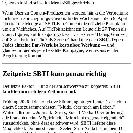
Typentexte sind selbst im Meme-Stil geschrieben.
Wenn User zu Content-Produzenten werden, hängt die Verbreitung
nicht mehr am Ursprungs-Creator. In der Woche nach dem 9. April
übertraf die Menge an SBTI-Fan-Content die offizielle Produktion
um ein Vielfaches. Auf TikTok zeichneten Leute alle 27 Typen als
Comicfiguren, auf Instagram gab es Typ-basierte "Dating-Guides",
auf X analysierten Threads Serien-Charaktere nach SBTI-Typen.
Jedes einzelne Fan-Werk ist kostenlose Werbung
— und
glaubwürdiger als jede bezahlte Kampagne, weil es aus echter
Begeisterung kommt.
Zeitgeist: SBTI kam genau richtig
Der letzte Faktor — und der am schwersten zu kopieren:
SBTI
tauchte zum richtigen Zeitpunkt auf.
Frühling 2026. Die kollektive Stimmung junger Leute lässt sich in
einem Satz zusammenfassen: "Müde, aber noch am Leben."
Wirtschaftsdruck, Jobmarkt-Stress, Social-Media-Überforderung —
alle brauchten eine Möglichkeit, "Mir reicht es gerade eigentlich"
auszudrücken, ohne dass es schwer wird. SBTI lieferte diese
Möglichkeit. Du musst keinen Seelen-Strip-Artikel schreiben. Du