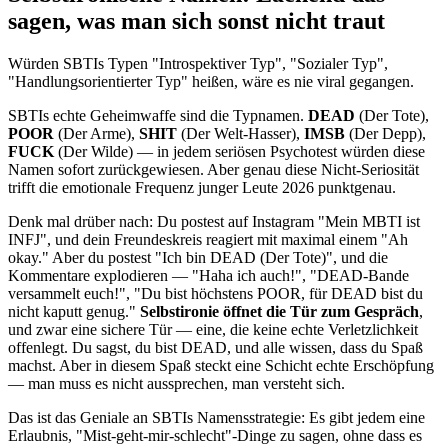
sagen, was man sich sonst nicht traut
Würden SBTIs Typen "Introspektiver Typ", "Sozialer Typ",
"Handlungsorientierter Typ" heißen, wäre es nie viral gegangen.
SBTIs echte Geheimwaffe sind die Typnamen.
DEAD
(Der Tote),
POOR
(Der Arme),
SHIT
(Der Welt-Hasser),
IMSB
(Der Depp),
FUCK
(Der Wilde) — in jedem seriösen Psychotest würden diese
Namen sofort zurückgewiesen. Aber genau diese Nicht-Seriosität
trifft die emotionale Frequenz junger Leute 2026 punktgenau.
Denk mal drüber nach: Du postest auf Instagram "Mein MBTI ist
INFJ", und dein Freundeskreis reagiert mit maximal einem "Ah
okay." Aber du postest "Ich bin DEAD (Der Tote)", und die
Kommentare explodieren — "Haha ich auch!", "DEAD-Bande
versammelt euch!", "Du bist höchstens POOR, für DEAD bist du
nicht kaputt genug."
Selbstironie öffnet die Tür zum Gespräch
,
und zwar eine sichere Tür — eine, die keine echte Verletzlichkeit
offenlegt. Du sagst, du bist DEAD, und alle wissen, dass du Spaß
machst. Aber in diesem Spaß steckt eine Schicht echte Erschöpfung
— man muss es nicht aussprechen, man versteht sich.
Das ist das Geniale an SBTIs Namensstrategie: Es gibt jedem eine
Erlaubnis, "Mist-geht-mir-schlecht"-Dinge zu sagen, ohne dass es