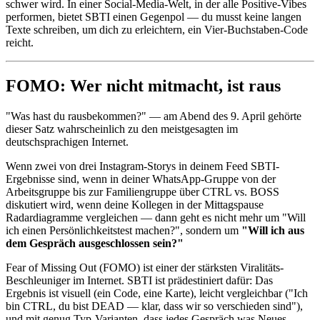
schwer wird. In einer Social-Media-Welt, in der alle Positive-Vibes
performen, bietet SBTI einen Gegenpol — du musst keine langen
Texte schreiben, um dich zu erleichtern, ein Vier-Buchstaben-Code
reicht.
FOMO: Wer nicht mitmacht, ist raus
"Was hast du rausbekommen?" — am Abend des 9. April gehörte
dieser Satz wahrscheinlich zu den meistgesagten im
deutschsprachigen Internet.
Wenn zwei von drei Instagram-Storys in deinem Feed SBTI-
Ergebnisse sind, wenn in deiner WhatsApp-Gruppe von der
Arbeitsgruppe bis zur Familiengruppe über CTRL vs. BOSS
diskutiert wird, wenn deine Kollegen in der Mittagspause
Radardiagramme vergleichen — dann geht es nicht mehr um "Will
ich einen Persönlichkeitstest machen?", sondern um
"Will ich aus
dem Gespräch ausgeschlossen sein?"
Fear of Missing Out (FOMO) ist einer der stärksten Viralitäts-
Beschleuniger im Internet. SBTI ist prädestiniert dafür: Das
Ergebnis ist visuell (ein Code, eine Karte), leicht vergleichbar ("Ich
bin CTRL, du bist DEAD — klar, dass wir so verschieden sind"),
und mit genug Typ-Varianten, dass jedes Gespräch was Neues