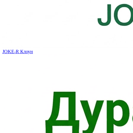
JOKE-R
Клоун