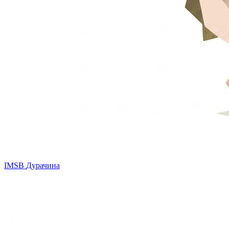
IMSB
Дурачина