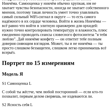
Никчёма. Самооценка у никчём обычно хрупкая, им не
хватает чувства безопасности, иногда не хватает собственного
мнения, поэтому такая личность умеет точно улавливать
самый сильный WiFi-сигнал в округе — то есть самого
надёжного в их сердце человека. Войти в жизнь Никчёмы —
всё равно что войти в элитную оранжерею для орхидей:
нужно точно контролировать температуру и влажность, плюс
ежедневно проводить сеансы словесного фотосинтеза "я тебя
люблю". Дай никчёме конфету — он ответит тебе полным
доверия сияющим взглядом. Может, ты и не никчёма — ты
просто слишком беззащитен, слишком легко принимаешь всё
всерьёз.
Портрет по 15 измерениям
Модель Я
S1 Самооценка
L
С собой ты жёстче, чем любой посторонний — если кто-то
похвалит, первым делом сверяешь, не издеваются ли.
S2 Ясность себя
L