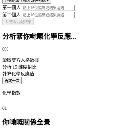
已有結果？輸入DNA密碼
▾
第一個人
第二個人
⚗️ 查看匹配結果
分析緊你哋嘅化學反應...
0%
讀取雙方人格數據
分析 15 維度對比
計算化學反應值
再試一次
化學指數
01
你哋嘅關係全景