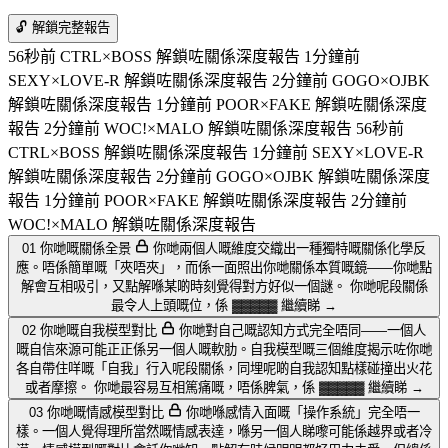
🔓 解鎖完整報告
56秒前 CTRL×BOSS 解鎖咗關係深度報告
1分鐘前
SEXY×LOVE-R 解鎖咗關係深度報告
2分鐘前 GOGO×OJBK
解鎖咗關係深度報告
1分鐘前 POOR×FAKE 解鎖咗關係深度
報告
2分鐘前 WOC!×MALO 解鎖咗關係深度報告
56秒前
CTRL×BOSS 解鎖咗關係深度報告
1分鐘前 SEXY×LOVE-R
解鎖咗關係深度報告
2分鐘前 GOGO×OJBK 解鎖咗關係深度
報告
1分鐘前 POOR×FAKE 解鎖咗關係深度報告
2分鐘前
WOC!×MALO 解鎖咗關係深度報告
01
你哋嘅關係全景
你哋兩個人嘅維度交織出一種獨特嘅關係化學反
應。唔係簡單嘅「夾唔夾」，而係一面照出你哋關係本質嘅鏡——你哋點
解會互相吸引，又點解喺某啲時刻覺得對方好似一個謎。
你哋呢段關係
最令人上頭嘅位，係
▓▓▓▓▓
繼續睇 →
02
你哋嘅自我模型對比
你哋對自己嘅認知方式完全唔同——一個人
嘅自信來源可能正正係另一個人嘅軟肋。自我模型嘅三個維度揭示咗你哋
各自帶住咩嘅「自我」行入呢段關係，同埋呢啲自我認知點樣碰撞出火花
或者摩擦。
你哋最容易互相篤痛嘅，唔係脾氣，係
▓▓▓▓▓
繼續睇 →
03
你哋嘅情感模型對比
你哋喺感情入面嘅「操作系統」完全唔一
樣。一個人覺得理所當然嘅情感表達，喺另一個人睇嚟可能係越界或者冷