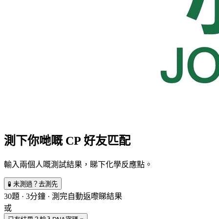
測下你哋嘅 CP 好友匹配
輸入兩個人嘅測試結果，睇下化學反應點。
🧪 未測過？去測先
30題 · 3分鐘 · 測完自動返嚟睇結果
或