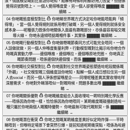
漠。情感模型嘅對比會話你哋知，點解有時候明明都好用力去愛，但總係
覺得訊號對唔上。
一個人覺得喺度愛，另一個人卻覺得喺度
▓▓▓▓▓
繼
續睇 →
04
你哋嘅態度模型對比
你哋睇世界嘅方式決定咗你哋能唔能夠「傾
得埋」。當一個人覺得規則就係用嚟打破嘅，另一個人覺得規則就係安全
感本身——呢種張力既係你哋關係入面最有趣嘅部分，亦係最容易嗌交嘅
導火線。
你哋永遠傾唔掂嘅嗰件事，其實係
▓▓▓▓▓
繼續睇 →
05
你哋嘅行動模型對比
你哋做嘢嘅節奏同方式可能完全唔同。一個
人話做就做，另一個人仲喺度衡量利弊。行動模型嘅對比揭示咗你哋合作
時嘅真實動力學——邊個喺推，邊個喺拉，邊個喺原地兜圈。
你哋真正
嘅節奏問題，唔係邊個快邊個慢，而係
▓▓▓▓▓
繼續睇 →
06
你哋嘅社交模型對比
你哋面對社交世界嘅姿態塑造咗呢段關係嘅
「外觀」。社交模型嘅三個維度話你哋知，點解一個人成日想拉住另一個
人去social，而另一個人淨係想留喺屋企——同埋呢種差異其實收埋咗咩
深層需求。
你哋對外睇落唔似一對嘅時候，問題多數出喺
▓▓▓▓▓
繼續
睇 →
07
你哋嘅關係優勢
你哋嘅維度組合入面收埋咗一啲特別嘅化學反應
——唔係因為你哋一樣，恰恰係因為你哋唔同。某啲維度嘅碰撞創造咗一
種只屬於你哋兩個人嘅獨特優勢。
你哋最無可取代嘅默契，係
▓▓▓▓▓
繼續睇 →
08
你哋嘅潛在衝突
你哋之間嘅某啲維度差異好似定時炸彈——平時
睇唔到，但喺特定場景下會突然引爆。提前知道呢啲衝突點，唔係為咗避