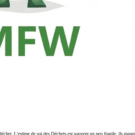
échet. L'estime de soi des Déchets est souvent un peu fragile, ils manqu