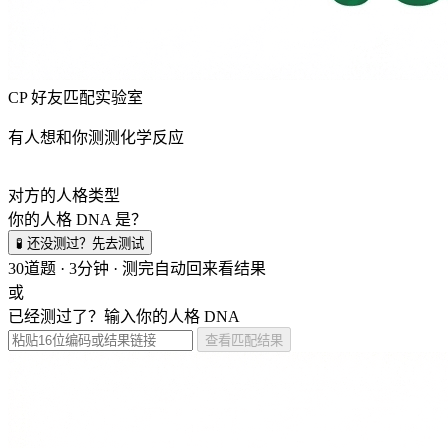
CP 好友匹配实验室
有人想和你测测化学反应
对方的人格类型
你的人格 DNA 是？
🧪 还没测过？先去测试
30道题 · 3分钟 · 测完自动回来看结果
或
已经测过了？输入你的人格 DNA
查看匹配结果