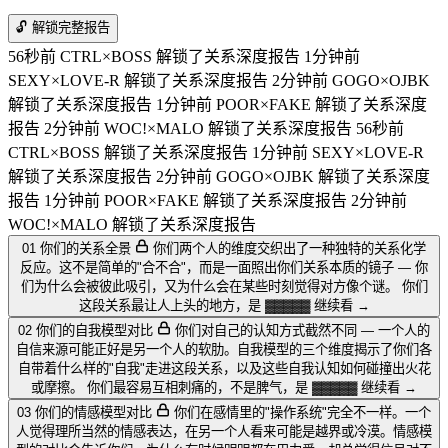
🔓 解锁完整报告
56秒前 CTRL×BOSS 解锁了关系深度报告
1分钟前
SEXY×LOVE-R 解锁了关系深度报告
2分钟前 GOGO×OJBK
解锁了关系深度报告
1分钟前 POOR×FAKE 解锁了关系深度
报告
2分钟前 WOC!×MALO 解锁了关系深度报告
56秒前
CTRL×BOSS 解锁了关系深度报告
1分钟前 SEXY×LOVE-R
解锁了关系深度报告
2分钟前 GOGO×OJBK 解锁了关系深度
报告
1分钟前 POOR×FAKE 解锁了关系深度报告
2分钟前
WOC!×MALO 解锁了关系深度报告
01
你们的关系全景
你们两个人的维度交织出了一种独特的关系化学
反应。这不是简单的"合不合"，而是一面照出你们关系本质的镜子 — 你
们为什么会被彼此吸引，又为什么会在某些时刻觉得对方像个谜。
你们
这段关系最让人上头的地方，是
▓▓▓▓▓
继续看 →
02
你们的自我模型对比
你们对自己的认知方式截然不同 — 一个人的
自信来源可能正好是另一个人的软肋。自我模型的三个维度揭示了你们各
自带着什么样的"自我"走进这段关系，以及这些自我认知如何碰撞出火花
或摩擦。
你们最容易互相刺痛的，不是脾气，是
▓▓▓▓▓
继续看 →
03
你们的情感模型对比
你们在感情里的"操作系统"完全不一样。一个
人觉得理所当然的情感表达，在另一个人看来可能是越界或冷漠。情感模