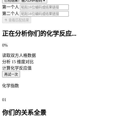
已有结果？输入DNA密码
▾
第一个人
第二个人
⚗️ 查看匹配结果
正在分析你们的化学反应...
0%
读取双方人格数据
分析 15 维度对比
计算化学反应值
再试一次
化学指数
01
你们的关系全景