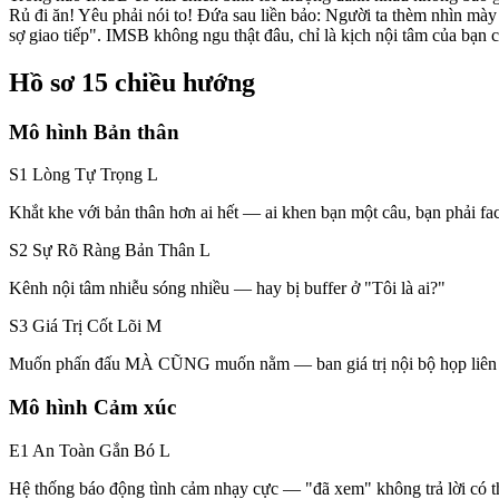
Rủ đi ăn! Yêu phải nói to! Đứa sau liền bảo: Người ta thèm nhìn mày 
sợ giao tiếp". IMSB không ngu thật đâu, chỉ là kịch nội tâm của bạn c
Hồ sơ 15 chiều hướng
Mô hình Bản thân
S1 Lòng Tự Trọng
L
Khắt khe với bản thân hơn ai hết — ai khen bạn một câu, bạn phải fac
S2 Sự Rõ Ràng Bản Thân
L
Kênh nội tâm nhiễu sóng nhiều — hay bị buffer ở "Tôi là ai?"
S3 Giá Trị Cốt Lõi
M
Muốn phấn đấu MÀ CŨNG muốn nằm — ban giá trị nội bộ họp liên 
Mô hình Cảm xúc
E1 An Toàn Gắn Bó
L
Hệ thống báo động tình cảm nhạy cực — "đã xem" không trả lời có th