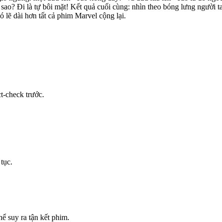
sao? Đi là tự bôi mặt! Kết quả cuối cùng: nhìn theo bóng lưng người ta
ó lẽ dài hơn tất cả phim Marvel cộng lại.
t-check trước.
tục.
ể suy ra tận kết phim.