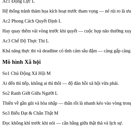
Ac1 Động Lực
L
Hệ thống tránh thảm họa kích hoạt trước tham vọng — né rủi ro là ưu 
Ac2 Phong Cách Quyết Định
L
Hay quay thêm vài vòng trước khi quyết — cuộc họp não thường xuy
Ac3 Chế Độ Thực Thi
L
Khả năng thực thi và deadline có tình cảm sâu đậm — càng gấp càng 
Mô hình Xã hội
So1 Chủ Động Xã Hội
M
Ai đến thì tiếp, không ai thì thôi — độ đàn hồi xã hội vừa phải.
So2 Ranh Giới Giữa Người
L
Thiên về gần gũi và hòa nhập — thân rồi là nhanh kéo vào vòng tron
So3 Biểu Đạt & Chân Thật
M
Đọc không khí trước khi nói — cân bằng giữa thật thà và lịch sự.