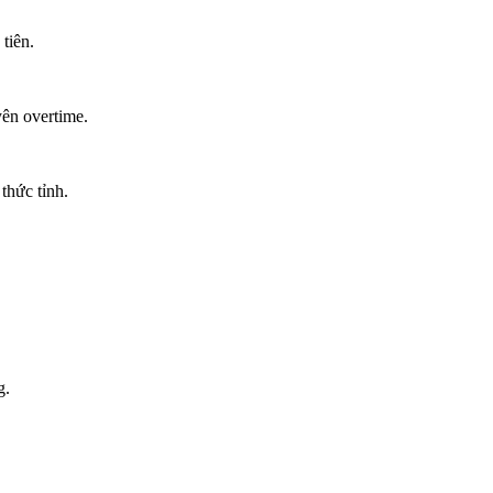
tiên.
ên overtime.
thức tỉnh.
g.