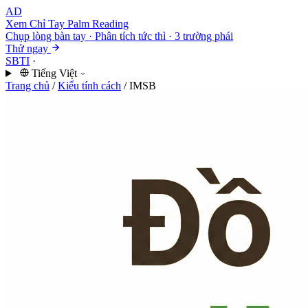
AD
Xem Chỉ Tay
Palm Reading
Chụp lòng bàn tay · Phân tích tức thì · 3 trường phái
Thử ngay
SBTI
·
Tiếng Việt
Trang chủ
/
Kiểu tính cách
/
IMSB