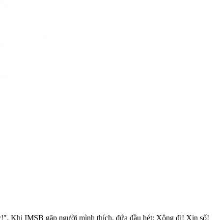
!". Khi IMSB gặp người mình thích, đứa đầu hét: Xông đi! Xin số!