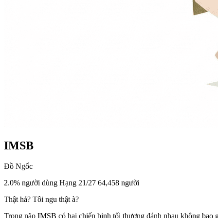
IMSB
Đồ Ngốc
2.0% người dùng
Hạng 21/27
64,458 người
Thật hả? Tôi ngu thật à?
Trong não IMSB có hai chiến binh tối thượng đánh nhau không bao g