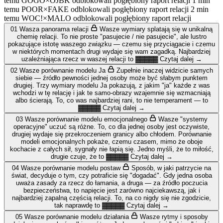
temu GOGO×OJBK odblokowali pogłębiony raport relacji
1 min
temu POOR×FAKE odblokowali pogłębiony raport relacji
2 min
temu WOC!×MALO odblokowali pogłębiony raport relacji
01
Wasza panorama relacji
Wasze wymiary splatają się w unikalną
chemię relacji. To nie proste "pasujecie / nie pasujecie", ale lustro
pokazujące istotę waszego związku — czemu się przyciągacie i czemu
w niektórych momentach drugi wydaje się wam zagadką.
Najbardziej
uzależniająca rzecz w waszej relacji to
▓▓▓▓▓
Czytaj dalej →
02
Wasze porównanie modelu Ja
Zupełnie inaczej widzicie samych
siebie — źródło pewności jednej osoby może być słabym punktem
drugiej. Trzy wymiary modelu Ja pokazują, z jakim "ja" każde z was
wchodzi w tę relację i jak te samo-obrazy wzajemnie się wzmacniają
albo ścierają.
To, co was najbardziej rani, to nie temperament — to
▓▓▓▓▓
Czytaj dalej →
03
Wasze porównanie modelu emocjonalnego
Wasze "systemy
operacyjne" uczuć są różne. To, co dla jednej osoby jest oczywiste,
drugiej wydaje się przekroczeniem granicy albo chłodem. Porównanie
modeli emocjonalnych pokaże, czemu czasem, mimo że oboje
kochacie z całych sił, sygnały nie łapią się.
Jedno myśli, że to miłość,
drugie czuje, że to
▓▓▓▓▓
Czytaj dalej →
04
Wasze porównanie modelu postaw
Sposób, w jaki patrzycie na
świat, decyduje o tym, czy potraficie się "dogadać". Gdy jedna osoba
uważa zasady za rzecz do łamania, a druga — za źródło poczucia
bezpieczeństwa, to napięcie jest zarówno najciekawszą, jak i
najbardziej zapalną częścią relacji.
To, na co nigdy się nie zgodzicie,
tak naprawdę to
▓▓▓▓▓
Czytaj dalej →
05
Wasze porównanie modelu działania
Wasze rytmy i sposoby