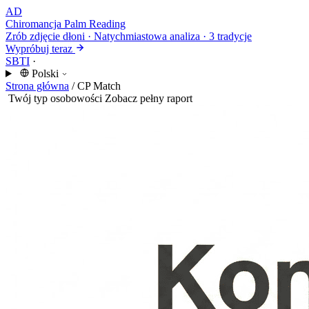
AD
Chiromancja
Palm Reading
Zrób zdjęcie dłoni · Natychmiastowa analiza · 3 tradycje
Wypróbuj teraz
SBTI
·
Polski
Strona główna
/
CP Match
Twój typ osobowości
Zobacz pełny raport