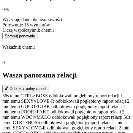
0%
Wczytuję dane obu osobowości
Porównuję 15 wymiarów
Liczę współczynnik chemii
Spróbuj ponownie
Wskaźnik chemii
01
Wasza panorama relacji
🔓 Odblokuj pełny raport
56s temu CTRL×BOSS odblokowali pogłębiony raport relacji
1
min temu SEXY×LOVE-R odblokowali pogłębiony raport relacji
2
min temu GOGO×OJBK odblokowali pogłębiony raport relacji
1
min temu POOR×FAKE odblokowali pogłębiony raport relacji
2
min temu WOC!×MALO odblokowali pogłębiony raport relacji
56s
temu CTRL×BOSS odblokowali pogłębiony raport relacji
1 min
temu SEXY×LOVE-R odblokowali pogłębiony raport relacji
2 min