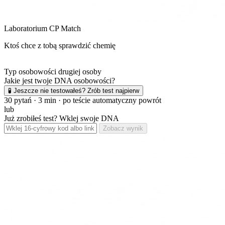
Laboratorium CP Match
Ktoś chce z tobą sprawdzić chemię
Typ osobowości drugiej osoby
Jakie jest twoje DNA osobowości?
🧪 Jeszcze nie testowałeś? Zrób test najpierw
30 pytań · 3 min · po teście automatyczny powrót
lub
Już zrobiłeś test? Wklej swoje DNA
Zobacz wynik