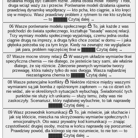
działania mogą być całkiem różne. Jedna osoba mówi "robimy" i robi,
druga wciąż waży za i przeciw. Porównanie modeli działania ujawnia
prawdziwą dynamikę współpracy — kto pcha, kto ciągnie, a kto kręci
się w miejscu.
Wasz prawdziwy problem z rytmem to nie kto szybciej
— to
▓▓▓▓▓
Czytaj dalej →
06
Wasze porównanie modelu społecznego
To, jak każde z was
podchodzi do świata społecznego, kształtuje "fasadę" waszej relacji.
Trzy wymiary modelu społecznego wyjaśniają, czemu jedna osoba
ciągnie drugą na imprezy, a druga tylko chce zostać w domu — i jaka
głęboka potrzeba się za tym kryje.
Kiedy na zewnątrz nie wyglądacie
jak para, problem najczęściej tkwi w
▓▓▓▓▓
Czytaj dalej →
07
Wasze mocne strony relacji
W waszym układzie wymiarów tkwi
specyficzna chemia — nie dlatego, że jesteście tacy sami, ale właśnie
dlatego, że się różnicie. Zderzenie pewnych wymiarów tworzy
przewagę, która należy tylko do was dwojga.
Wasza najbardziej
niezastąpiona chemia to
▓▓▓▓▓
Czytaj dalej →
08
Wasze potencjalne konflikty
Niektóre różnice między waszymi
wymiarami są jak bomba z opóźnionym zapłonem — na co dzień ich
nie widać, ale w określonych sytuacjach wybuchają. Świadomość tych
punktów nie służy ich unikaniu — służy temu, żeby was nie
zaskoczyły.
Scenariusz, który najłatwiej wybuchnie, to tak naprawdę
▓▓▓▓▓
Czytaj dalej →
09
Wasz przewodnik komunikacji
To, jak mówicie, jak słuchacie i
jak się kłócicie, mieszka na skrzyżowaniu wymiarów społecznych i
emocjonalnych. Oto wasz prywatny kod komunikacji — znając
częstotliwość drugiej osoby, można w końcu naprawdę się porozumieć.
Prawdziwy powód, dla którego się nie rozumiecie, to nie ton — to
▓▓▓▓▓
Czytaj dalej →