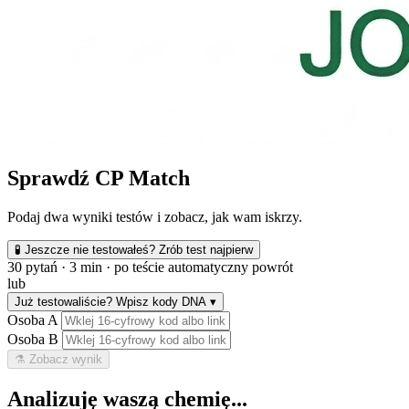
Sprawdź CP Match
Podaj dwa wyniki testów i zobacz, jak wam iskrzy.
🧪 Jeszcze nie testowałeś? Zrób test najpierw
30 pytań · 3 min · po teście automatyczny powrót
lub
Już testowaliście? Wpisz kody DNA
▾
Osoba A
Osoba B
⚗️ Zobacz wynik
Analizuję waszą chemię...