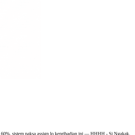
wah 60%, sistem paksa assign lo kepribadian ini — HHHH - Si Ngakak.