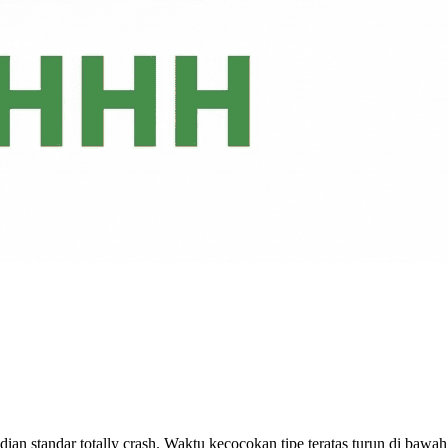
adian standar totally crash. Waktu kecocokan tipe teratas turun di ba