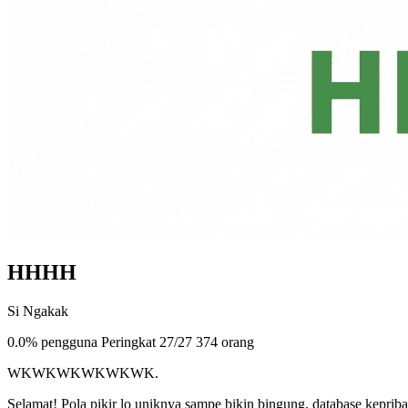
HHHH
Si Ngakak
0.0% pengguna
Peringkat 27/27
374 orang
WKWKWKWKWKWK.
Selamat! Pola pikir lo uniknya sampe bikin bingung, database keprib