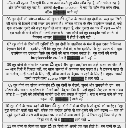
मॉडल की तुलना दिखाएगी कि साथ काम करते हुए कौन खींच रहा है, कौन धकेल रहा है,
और कौन वहीं घूम रहा है।
असली rhythm problem ये नहीं कि कौन तेज़ कौन धीमा,
बल्कि
▓▓▓▓▓
आगे पढ़ो →
06
तुम दोनों की सोशल मॉडल की तुलना
दुनिया के सामने तुम दोनों का रुख़ इस रिश्ते
की बाहर से दिखने वाली शक्ल तय करता है। सोशल मॉडल के तीन डाइमेंशन बताते हैं, क्यों
एक बार-बार दूसरे को बाहर घुमाने ले जाना चाहता है, और दूसरा बस घर में रहना — और
इस फ़र्क़ के पीछे कौन-सी गहरी ज़रूरत है।
जब लोगों को तुम couple नहीं लगते, तो
दिक्कत अक्सर
▓▓▓▓▓
में होती है
आगे पढ़ो →
07
तुम दोनों के रिश्ते की ख़ूबियाँ
तुम दोनों के डाइमेंशन के मेल में कुछ ख़ास केमिकल
रिएक्शन छिपे हैं — इसलिए नहीं कि तुम एक जैसे हो, बल्कि इसलिए कि तुम अलग हो। कुछ
डाइमेंशन का टकराव सिर्फ़ तुम दोनों की ख़ास ताक़त बनाता है।
तुम दोनों की सबसे
irreplaceable तालमेल है
▓▓▓▓▓
आगे पढ़ो →
08
तुम दोनों के संभावित टकराव
तुम्हारे बीच कुछ डाइमेंशन का फ़र्क़ टाइम बम जैसा है
— आम दिनों में दिखता नहीं, पर ख़ास हालातों में अचानक फट पड़ता है। ये टकराव पहले से
जान लेना, उन्हें टालने के लिए नहीं, बल्कि आने पर बेख़बर न रहने के लिए है।
तुम्हारा सबसे
जल्दी फटने वाला scene असल में
▓▓▓▓▓
है
आगे पढ़ो →
09
तुम दोनों का संवाद मार्गदर्शन
तुम दोनों के बोलने, सुनने और झगड़ने के ढंग, सब
सोशल और भावना डाइमेंशन के मिलने वाले बिंदु पर छिपे हैं। यहाँ तुम्हारे लिए एक ख़ास संवाद
कोड है — दूसरे की फ़्रीक्वेंसी जानोगे तभी बात असल में जुड़ेगी।
बात न समझ पाने की जड़
लहजा नहीं,
▓▓▓▓▓
है
आगे पढ़ो →
10
तुम दोनों के साथ बढ़ने की दिशा
तुम दोनों में वो-वो चीज़ है जो दूसरे को चाहिए। "तुम
मुझे बचाओ" वाली बात नहीं, बल्कि एक बारीक़ तरीक़े से एक-दूसरे को आगे बढ़ाना — एक की
ख़ूबी दूसरे की सबसे बड़ी अड़चन पार कराने में काम आती है।
ये रिश्ता तुम्हें जिस चीज़ से
भिड़ा रहा है, वो है
▓▓▓▓▓
आगे पढ़ो →
11
तुम दोनों के रिश्ते का सूत्र
हर रिश्ते की अपनी एक बात होती है। तुम दोनों के 15