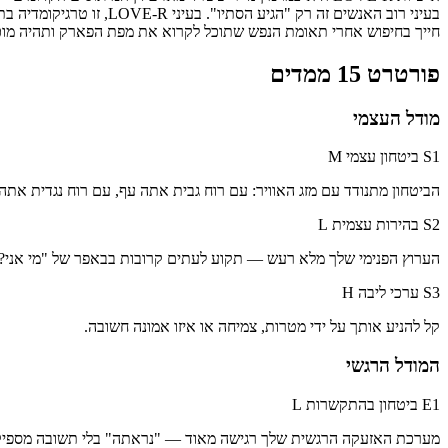
בעיני רוב האנשים זה ר
חייך בחיפוש אחרי תאומת הנפש שתוכל לקרוא את מפת הפארק ותהיה מוכ
פורטרט 15 ממדים
מודל העצמי
S1 ביטחון עצמי
M
הביטחון מתנודד עם מזג האוויר: עם רוח גבית אתה עף, עם רוח נגדית אתה 
S2 בהירות עצמית
L
הערוץ הפנימי שלך מלא רעש — תקוע לעתים קרובות בבאפר של "מי אני?"
S3 ערכי ליבה
H
קל להניע אותך על ידי מטרות, צמיחה או איזו אמונה חשובה.
המודל הרגשי
E1 ביטחון בהתקשרות
L
מערכת האזעקה הרגשית שלך רגישה מאוד — "נראתה" בלי תשובה מספיקה