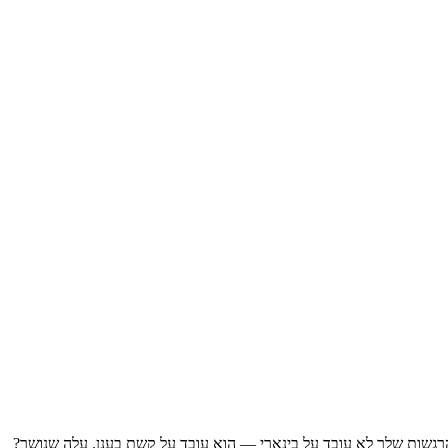
מעבד הרגשות שלך לא עובד על בינארי — הוא עובד על קשת בענן. עלה שנושר?