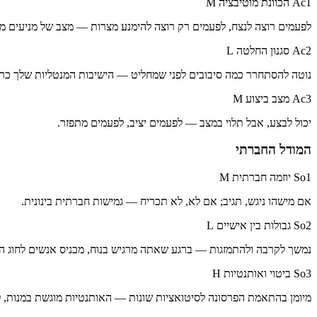
Ac1 הכוונת מוטיבציה
M
לפעמים רוצה לנצח, לפעמים רק רוצה להימנע מצרות — מצב של מניעים מע
Ac2 סגנון החלטה
L
נוטה להסתחרר כמה סיבובים לפני שמחליט — הישיבות המנטליות שלך כרג
Ac3 מצב ביצוע
M
יכול לבצע, אבל תלוי במצב — לפעמים יציב, לפעמים מתפזר.
המודל החברתי
So1 יוזמה חברתית
M
אם מישהו ניגש, תגיב; אם לא, לא תכריח — גמישות חברתית בינונית.
So2 גבולות בין אישיים
L
נמשך לקרבה ולהתמזגות — ברגע שאתה מרגיש בנוח, מכניס אנשים לחוג הפ
So3 ביטוי ואותנטיות
H
מיומן בהתאמת הפרסונה לסיטואציות שונות — האותנטיות מוגשת במנות, ל