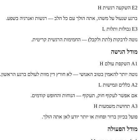
E2 השקעה רגשית
H
ברגע שנעול על משהו, אתה הולך עם כל הלב — רגשות ואנרגיה בשפע.
E3 גבולות ותלות
L
נוטה לדבקות (לתת ולקבל) — החמימות הרגשית קריטית.
מודל הגישה
A1 השקפת עולם
H
נוטה יותר להאמין בטוב האנושי — לא חורץ דין מוות לעולם ברגע הראשון.
A2 כללים וגמישות
L
אם אפשר לעקוף חוק, תעקוף — הנוחות והחופש קודמים.
A3 תחושת משמעות
H
פועל בכיוון ברור ופחות או יותר יודע לאן אתה הולך.
מודל הפעולה