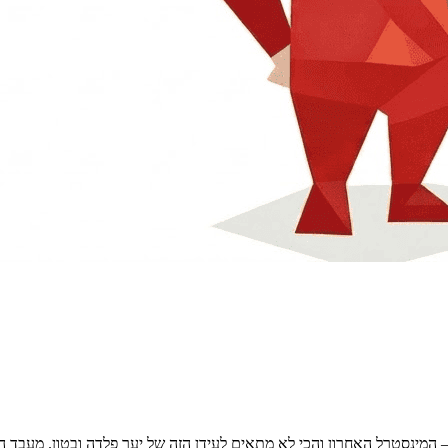
 הקדומים — המינסטרל האחרון והכי לא מתאים לעידן הזה של יער פלדה ובטון. 